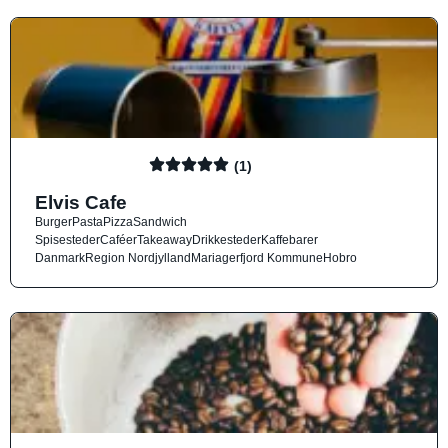
(1)
Elvis Cafe
Burger
Pasta
Pizza
Sandwich
Spisesteder
Caféer
Takeaway
Drikkesteder
Kaffebarer
Danmark
Region Nordjylland
Mariagerfjord Kommune
Hobro