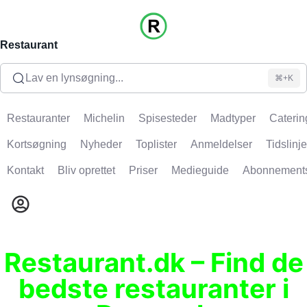
Restaurant
Lav en lynsøgning...
⌘+K
Restauranter
Michelin
Spisesteder
Madtyper
Caterin
Kortsøgning
Nyheder
Toplister
Anmeldelser
Tidslinje
Kontakt
Bliv oprettet
Priser
Medieguide
Abonnement
Restaurant.dk – Find de
bedste restauranter i