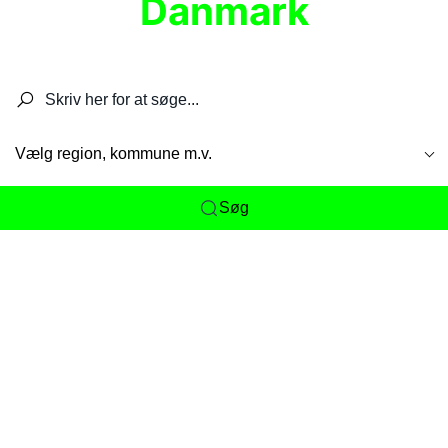
Danmark
Søg efter restauranter, spisesteder, caféer,
barer, pubber, hoteller og aktiviteter.
Vælg region, kommune m.v.
Søg
Her får du det komplette overblik
over
Danmarks mange spisesteder, caféer og
restauranter samlet ét sted. Vi gør det nemt for
dig at opdage alt fra skjulte lokale favoritter til
eksklusive gourmetoplevelser på tværs af alle
landets byer og regioner.
Søgningen er gjort enkel, så du hurtigt kan filtrere
efter madtype, lokation eller specifikke ønsker til