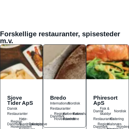
Forskellige restauranter, spisesteder
m.v.
Sjove
Bredo
Phiresort
Tider ApS
ApS
International
Nordisk
Dansk
Restauranter
Fisk &
Dansk
Nordisk
Restauranter
Region
Københavns
København
skaldyr
Danmark
Høje-
Hovedstaden
Kommune
N
Restauranter
Catering
Region
Danmark
Taastrup
Taastrup
Kraghave
Region
Halsnæs
Hovedstaden
Danmark
Hundes