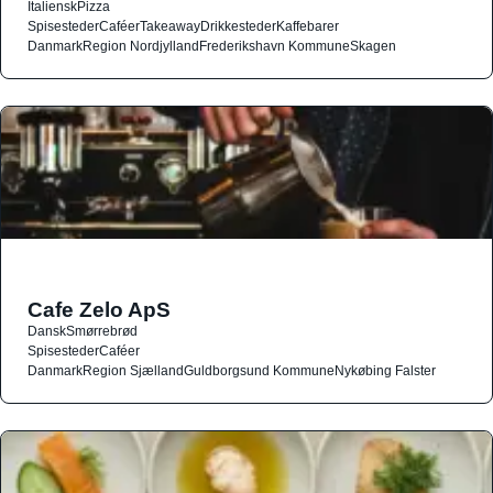
Italiensk
Pizza
Spisesteder
Caféer
Takeaway
Drikkesteder
Kaffebarer
Danmark
Region Nordjylland
Frederikshavn Kommune
Skagen
Cafe Zelo ApS
Dansk
Smørrebrød
Spisesteder
Caféer
Danmark
Region Sjælland
Guldborgsund Kommune
Nykøbing Falster