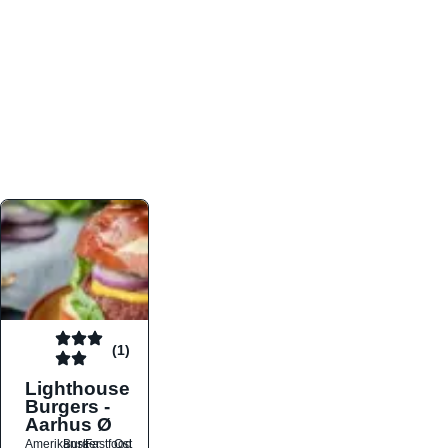
atmosfæren. Platformen er faktabaseret,
overskuelig og altid opdateret med de nyeste
informationer, hvilket gør den til det ideelle værktøj
for både lokale madelskere og turister på farten.
Find præcis den madtype og den stemning, der
passer til din næste middag, uanset hvor i landet
du befinder dig.
(1)
Lighthouse
Burgers -
Aarhus Ø
Amerikansk
Burger
Fastfood
Ost