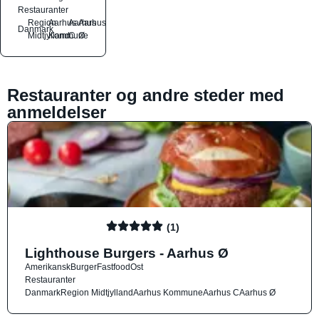
Restauranter
Region
Aarhus
Aarhus
Aarhus
Danmark
Midtjylland
Kommune
C
Ø
Restauranter og andre steder med
anmeldelser
(1)
Lighthouse Burgers - Aarhus Ø
Amerikansk
Burger
Fastfood
Ost
Restauranter
Danmark
Region Midtjylland
Aarhus Kommune
Aarhus C
Aarhus Ø