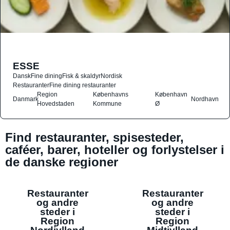
ESSE
Dansk
Fine dining
Fisk & skaldyr
Nordisk
Restauranter
Fine dining restauranter
Region
Københavns
København
Danmark
Nordhavn
Hovedstaden
Kommune
Ø
Find restauranter, spisesteder,
caféer, barer, hoteller og forlystelser i
de danske regioner
Restauranter
Restauranter
og andre
og andre
steder i
steder i
Region
Region