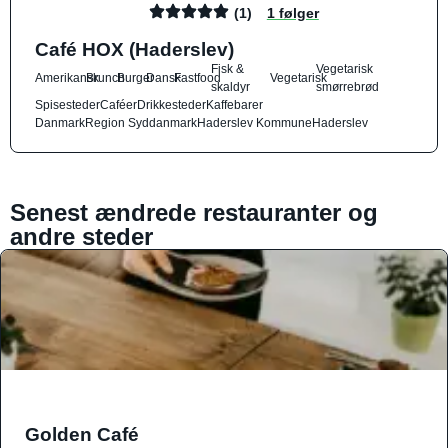
(1)
1 følger
Café HOX (Haderslev)
Fisk &
Vegetarisk
Amerikansk
Brunch
Burger
Dansk
Fastfood
Vegetarisk
skaldyr
smørrebrød
Spisesteder
Caféer
Drikkesteder
Kaffebarer
Danmark
Region Syddanmark
Haderslev Kommune
Haderslev
Senest ændrede restauranter og
andre steder
Golden Café