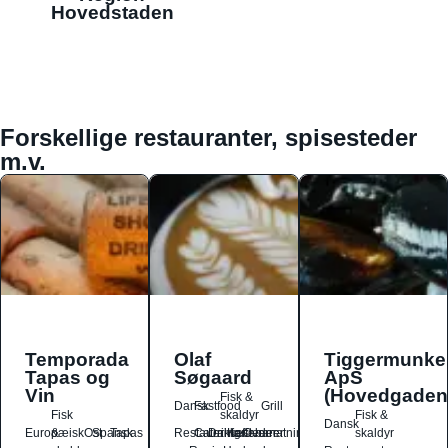
Hovedstaden
Forskellige restauranter, spisesteder
m.v.
Temporada
Olaf
Tiggermunke
Tapas og
Søgaard
ApS
Vin
(Hovedgaden
Fisk &
Dansk
Fastfood
Grill
Fisk
skaldyr
Fisk &
Dansk
Europæisk
&
Ost
Spansk
Tapas
Restauranter
Catering
Drikkesteder
Kaffebarer
Overnatningssteder
skaldyr