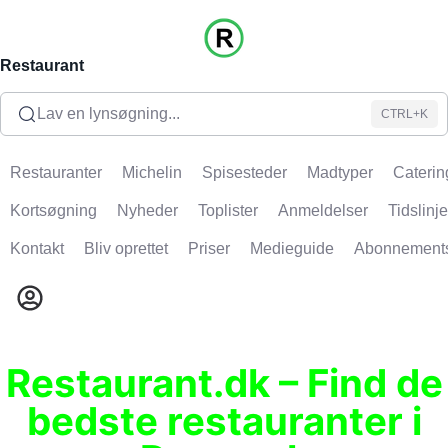
Restaurant
Lav en lynsøgning...
CTRL+K
Restauranter
Michelin
Spisesteder
Madtyper
Caterin
Kortsøgning
Nyheder
Toplister
Anmeldelser
Tidslinje
Kontakt
Bliv oprettet
Priser
Medieguide
Abonnement
Restaurant.dk – Find de
bedste restauranter i