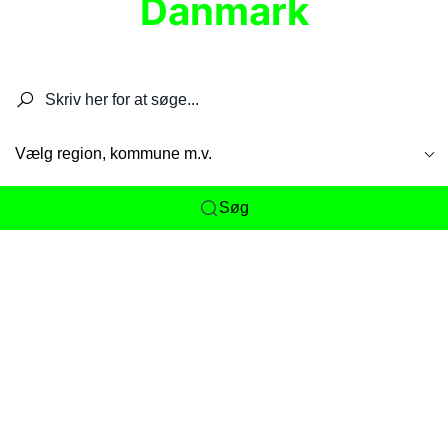
Danmark
Søg efter restauranter, spisesteder, caféer,
barer, pubber, hoteller og aktiviteter.
Vælg region, kommune m.v.
Søg
Her får du det komplette overblik
over
Danmarks mange spisesteder, caféer og
restauranter samlet ét sted. Vi gør det nemt for
dig at opdage alt fra skjulte lokale favoritter til
eksklusive gourmetoplevelser på tværs af alle
landets byer og regioner.
Søgningen er gjort enkel, så du hurtigt kan filtrere
efter madtype, lokation eller specifikke ønsker til