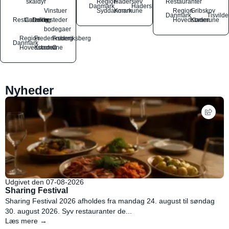
skaldyr
Region
Haderslev
Restauranter
Danmark
Haderslev
Vinstuer
Syddanmark
Kommune
Region
Gribskov
Danmark
Tisvilde
Restauranter
Catering
Drikkesteder
og
Hovedstaden
Kommune
bodegaer
Region
Frederiksberg
Frederiksberg
Danmark
Hovedstaden
Kommune
C
Nyheder
Udgivet den 07-08-2026
Sharing Festival
Sharing Festival 2026 afholdes fra mandag 24. august til søndag
30. august 2026. Syv restauranter de...
Læs mere →