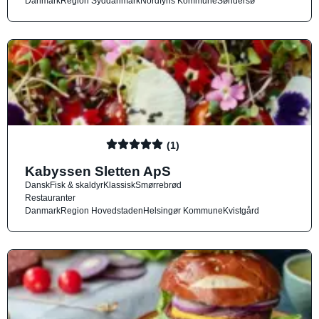
Danmark
Region Syddanmark
Nordfyns Kommune
Søndersø
(1)
Kabyssen Sletten ApS
Dansk
Fisk & skaldyr
Klassisk
Smørrebrød
Restauranter
Danmark
Region Hovedstaden
Helsingør Kommune
Kvistgård