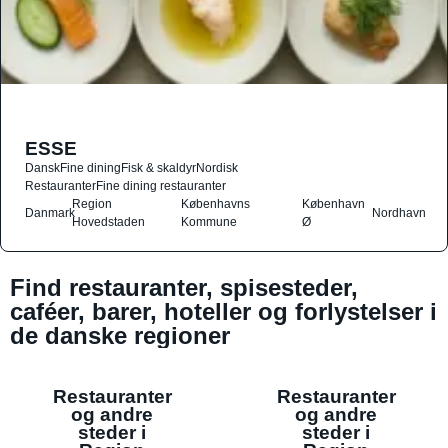
ESSE
Dansk
Fine dining
Fisk & skaldyr
Nordisk
Restauranter
Fine dining restauranter
Region
Københavns
København
Danmark
Nordhavn
Hovedstaden
Kommune
Ø
Find restauranter, spisesteder,
caféer, barer, hoteller og forlystelser i
de danske regioner
Restauranter
Restauranter
og andre
og andre
steder i
steder i