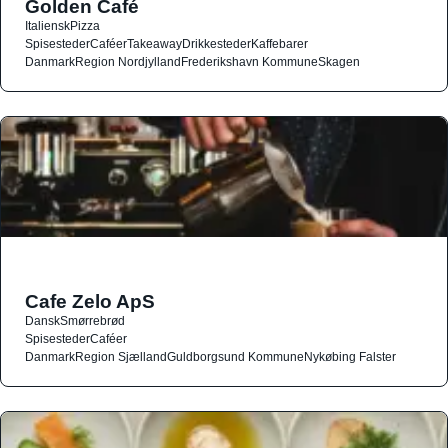
Golden Café
Italiensk
Pizza
Spisesteder
Caféer
Takeaway
Drikkesteder
Kaffebarer
Danmark
Region Nordjylland
Frederikshavn Kommune
Skagen
Cafe Zelo ApS
Dansk
Smørrebrød
Spisesteder
Caféer
Danmark
Region Sjælland
Guldborgsund Kommune
Nykøbing Falster