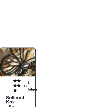
atmosfæren. Platformen er faktabaseret,
overskuelig og altid opdateret med de nyeste
informationer, hvilket gør den til det ideelle værktøj
for både lokale madelskere og turister på farten.
Find præcis den madtype og den stemning, der
passer til din næste middag, uanset hvor i landet
du befinder dig.
1
(1)
følger
Søllerød
Kro
Fisk