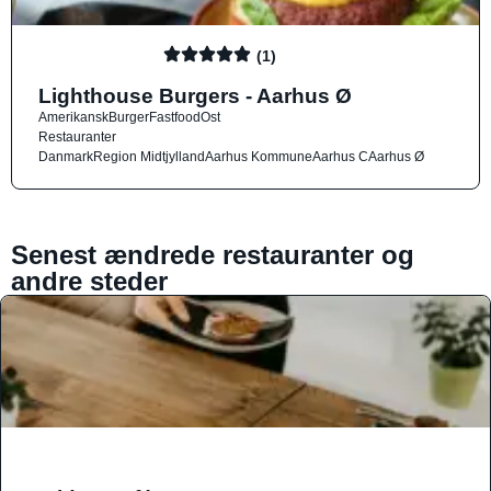
(1)
Lighthouse Burgers - Aarhus Ø
Amerikansk
Burger
Fastfood
Ost
Restauranter
Danmark
Region Midtjylland
Aarhus Kommune
Aarhus C
Aarhus Ø
Senest ændrede restauranter og
andre steder