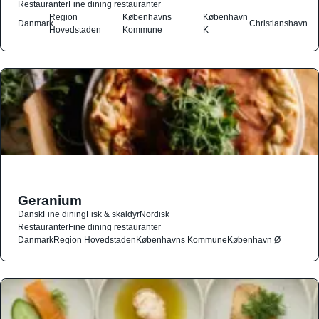
Restauranter
Fine dining restauranter
Region
Københavns
København
Danmark
Christianshavn
Hovedstaden
Kommune
K
Geranium
Dansk
Fine dining
Fisk & skaldyr
Nordisk
Restauranter
Fine dining restauranter
Danmark
Region Hovedstaden
Københavns Kommune
København Ø