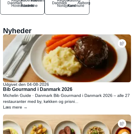
Region
Københavns
København
Region
Aalborg
Danmark
Danmark
Aalborg
Hovedstaden
Kommune
N
Nordjylland
Kommune
Nyheder
Udgivet den 04-08-2026
Bib Gourmand i Danmark 2026
Michelin Guide · Danmark Bib Gourmand i Danmark 2026 – alle 27
restauranter med by, køkken og prisni...
Læs mere →