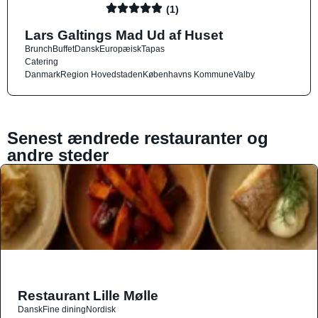
(1)
Lars Galtings Mad Ud af Huset
Brunch
Buffet
Dansk
Europæisk
Tapas
Catering
Danmark
Region Hovedstaden
Københavns Kommune
Valby
Senest ændrede restauranter og
andre steder
Restaurant Lille Mølle
Dansk
Fine dining
Nordisk