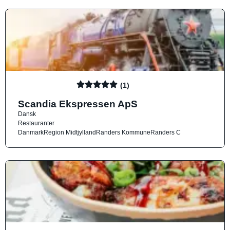
(1)
Scandia Ekspressen ApS
Dansk
Restauranter
Danmark
Region Midtjylland
Randers Kommune
Randers C