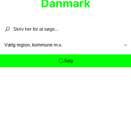
Danmark
Søg efter restauranter, spisesteder, caféer,
barer, pubber, hoteller og aktiviteter.
Vælg region, kommune m.v.
Søg
Her får du det komplette overblik
over
Danmarks mange spisesteder, caféer og
restauranter samlet ét sted. Vi gør det nemt for
dig at opdage alt fra skjulte lokale favoritter til
eksklusive gourmetoplevelser på tværs af alle
landets byer og regioner.
Søgningen er gjort enkel, så du hurtigt kan filtrere
efter madtype, lokation eller specifikke ønsker til