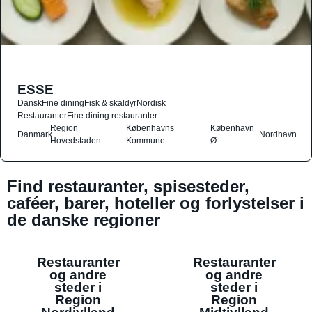
ESSE
Dansk
Fine dining
Fisk & skaldyr
Nordisk
Restauranter
Fine dining restauranter
Region
Københavns
København
Danmark
Nordhavn
Hovedstaden
Kommune
Ø
Find restauranter, spisesteder,
caféer, barer, hoteller og forlystelser i
de danske regioner
Restauranter
Restauranter
og andre
og andre
steder i
steder i
Region
Region