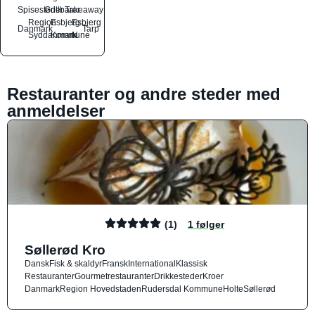
Spisesteder
Grillbarer
Takeaway
Region
Esbjerg
Esbjerg
Danmark
Tarp
Syddanmark
Kommune
N
Restauranter og andre steder med
anmeldelser
(1)
1 følger
Søllerød Kro
Dansk
Fisk & skaldyr
Fransk
International
Klassisk
Restauranter
Gourmetrestauranter
Drikkesteder
Kroer
Danmark
Region Hovedstaden
Rudersdal Kommune
Holte
Søllerød