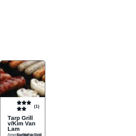
atmosfæren. Platformen er faktabaseret,
overskuelig og altid opdateret med de nyeste
informationer, hvilket gør den til det ideelle værktøj
for både lokale madelskere og turister på farten.
Find præcis den madtype og den stemning, der
passer til din næste middag, uanset hvor i landet
du befinder dig.
(1)
Tarp Grill
v/Kim Van
Lam
Amerikansk
Burger
Dansk
Fastfood
Grill