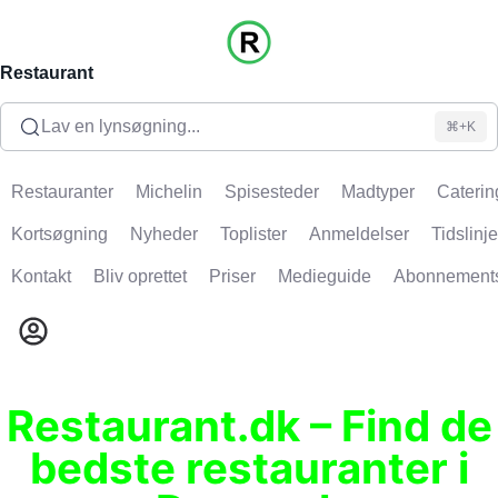
Restaurant
Lav en lynsøgning...
⌘+K
Restauranter
Michelin
Spisesteder
Madtyper
Caterin
Kortsøgning
Nyheder
Toplister
Anmeldelser
Tidslinje
Kontakt
Bliv oprettet
Priser
Medieguide
Abonnement
Restaurant.dk – Find de
bedste restauranter i