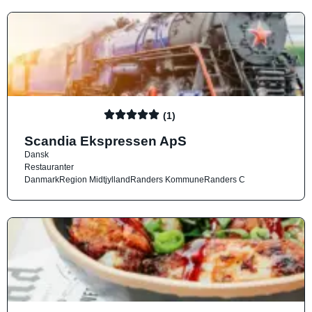
(1)
Scandia Ekspressen ApS
Dansk
Restauranter
Danmark
Region Midtjylland
Randers Kommune
Randers C