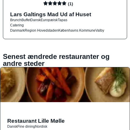
(1)
Lars Galtings Mad Ud af Huset
Brunch
Buffet
Dansk
Europæisk
Tapas
Catering
Danmark
Region Hovedstaden
Københavns Kommune
Valby
Senest ændrede restauranter og
andre steder
Restaurant Lille Mølle
Dansk
Fine dining
Nordisk