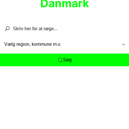
Danmark
Søg efter restauranter, spisesteder, caféer,
barer, pubber, hoteller og aktiviteter.
Vælg region, kommune m.v.
Søg
Her får du det komplette overblik
over
Danmarks mange spisesteder, caféer og
restauranter samlet ét sted. Vi gør det nemt for
dig at opdage alt fra skjulte lokale favoritter til
eksklusive gourmetoplevelser på tværs af alle
landets byer og regioner.
Søgningen er gjort enkel, så du hurtigt kan filtrere
efter madtype, lokation eller specifikke ønsker til