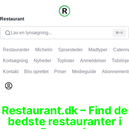
Restaurant
Lav en lynsøgning...
⌘+K
Restauranter
Michelin
Spisesteder
Madtyper
Caterin
Kortsøgning
Nyheder
Toplister
Anmeldelser
Tidslinje
Kontakt
Bliv oprettet
Priser
Medieguide
Abonnement
Restaurant.dk – Find de
bedste restauranter i