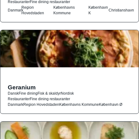
Restauranter
Fine dining restauranter
Region
Københavns
København
Danmark
Christianshavn
Hovedstaden
Kommune
K
Geranium
Dansk
Fine dining
Fisk & skaldyr
Nordisk
Restauranter
Fine dining restauranter
Danmark
Region Hovedstaden
Københavns Kommune
København Ø