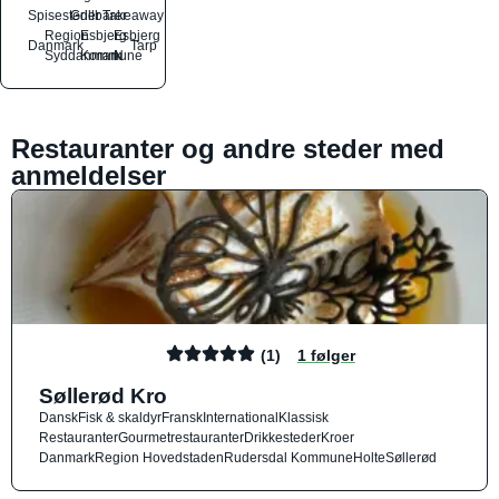
Spisesteder
Grillbarer
Takeaway
Region
Esbjerg
Esbjerg
Danmark
Tarp
Syddanmark
Kommune
N
Restauranter og andre steder med
anmeldelser
(1)
1 følger
Søllerød Kro
Dansk
Fisk & skaldyr
Fransk
International
Klassisk
Restauranter
Gourmetrestauranter
Drikkesteder
Kroer
Danmark
Region Hovedstaden
Rudersdal Kommune
Holte
Søllerød