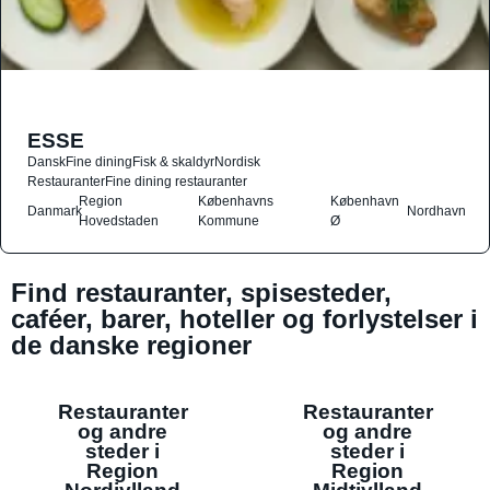
ESSE
Dansk
Fine dining
Fisk & skaldyr
Nordisk
Restauranter
Fine dining restauranter
Region
Københavns
København
Danmark
Nordhavn
Hovedstaden
Kommune
Ø
Find restauranter, spisesteder,
caféer, barer, hoteller og forlystelser i
de danske regioner
Restauranter
Restauranter
og andre
og andre
steder i
steder i
Region
Region