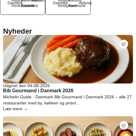
Region
Københavns
København
Region
Aalborg
Danmark
Danmark
Aalborg
Hovedstaden
Kommune
N
Nordjylland
Kommune
Nyheder
Udgivet den 04-08-2026
Bib Gourmand i Danmark 2026
Michelin Guide · Danmark Bib Gourmand i Danmark 2026 – alle 27
restauranter med by, køkken og prisni...
Læs mere →