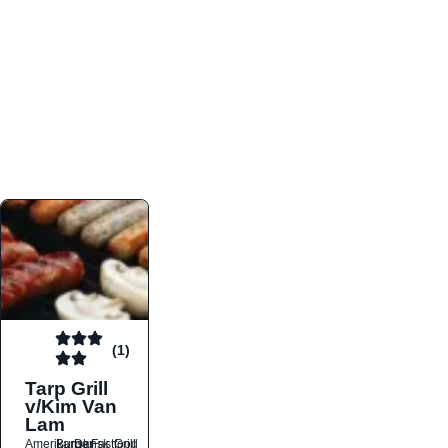
atmosfæren. Platformen er faktabaseret,
overskuelig og altid opdateret med de nyeste
informationer, hvilket gør den til det ideelle værktøj
for både lokale madelskere og turister på farten.
Find præcis den madtype og den stemning, der
passer til din næste middag, uanset hvor i landet
du befinder dig.
(1)
Tarp Grill
v/Kim Van
Lam
Amerikansk
Burger
Dansk
Fastfood
Grill