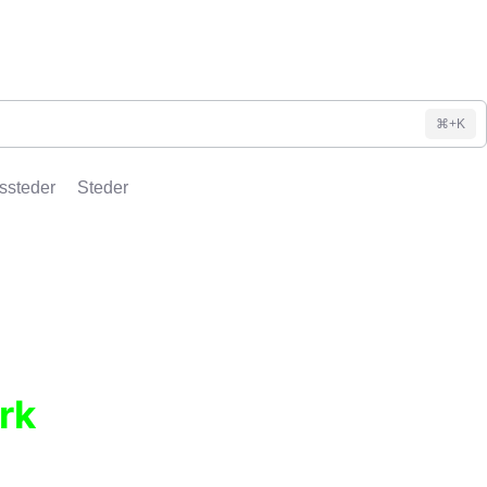
⌘+K
ssteder
Steder
rk