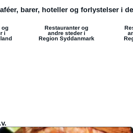
aféer, barer, hoteller og forlystelser i 
 og
Restauranter og
Re
r i
andre steder i
an
lland
Region Syddanmark
Reg
v.