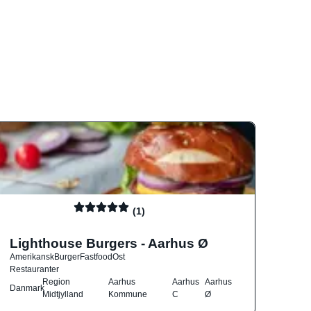
(1)
Lighthouse Burgers - Aarhus Ø
Amerikansk
Burger
Fastfood
Ost
Restauranter
Region
Aarhus
Aarhus
Aarhus
Danmark
Midtjylland
Kommune
C
Ø