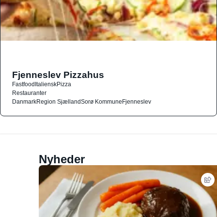
Fjenneslev Pizzahus
Fastfood
Italiensk
Pizza
Restauranter
Danmark
Region Sjælland
Sorø Kommune
Fjenneslev
Nyheder