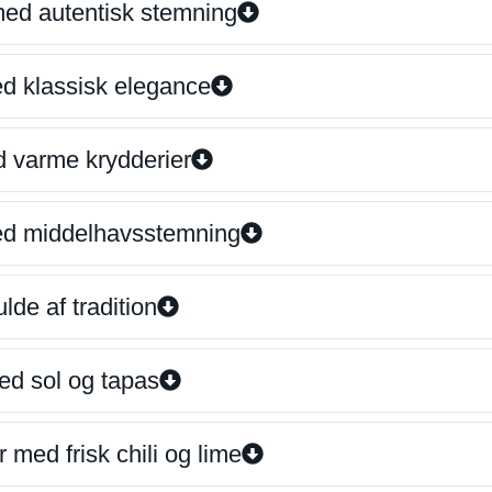
 med autentisk stemning
ed klassisk elegance
d varme krydderier
ed middelhavsstemning
lde af tradition
ed sol og tapas
 med frisk chili og lime