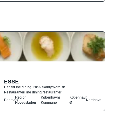
ESSE
Dansk
Fine dining
Fisk & skaldyr
Nordisk
Restauranter
Fine dining restauranter
Region
Københavns
København
Danmark
Nordhavn
Hovedstaden
Kommune
Ø