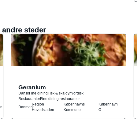
 andre steder
Geranium
Dansk
Fine dining
Fisk & skaldyr
Nordisk
Restauranter
Fine dining restauranter
Region
Københavns
København
vn
Danmark
Hovedstaden
Kommune
Ø