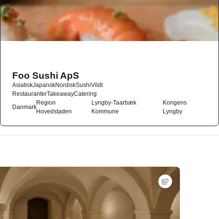
Foo Sushi ApS
Asiatisk
Japansk
Nordisk
Sushi
Vildt
Restauranter
Takeaway
Catering
Region
Lyngby-Taarbæk
Kongens
Danmark
Hovedstaden
Kommune
Lyngby