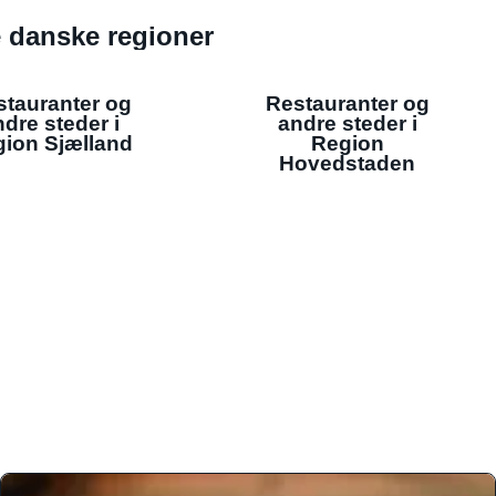
de danske regioner
stauranter og
Restauranter og
dre steder i
andre steder i
ion Sjælland
Region
Hovedstaden