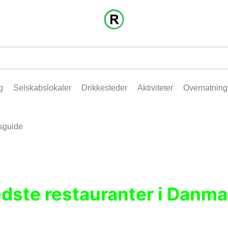
g
Selskabslokaler
Drikkesteder
Aktiviteter
Overnatning
sguide
edste restauranter i Danma
r, pubber, hoteller og aktiviteter.