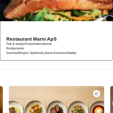
Restaurant Marni ApS
Fisk & skaldyr
Fusion
International
Restauranter
Danmark
Region Sjælland
Lolland Kommune
Rødby