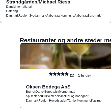
Strandgården/Michael Riess
Dansk
International
Catering
Danmark
Region Syddanmark
Aabenraa Kommune
Aabenraa
Barsmark
Restauranter og andre steder m
(1)
1 følger
Oksen Bodega ApS
Brunch
Dansk
Europæisk
Morgenmad
Spisesteder
Drikkesteder
Vinstuer og bodegaer
Danmark
Region Hovedstaden
Tårnby Kommune
Kastrup