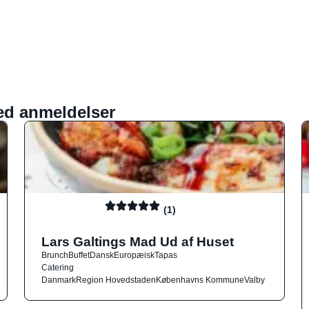
ed anmeldelser
(1)
Lars Galtings Mad Ud af Huset
Brunch
Buffet
Dansk
Europæisk
Tapas
Catering
Danmark
Region Hovedstaden
Københavns Kommune
Valby