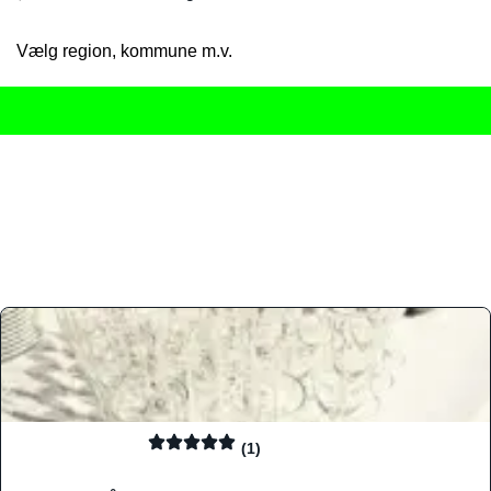
Vælg region, kommune m.v.
Her får du det komplette overblik
over Danmarks mange spisested
gourmetoplevelser på tværs af alle landets byer og regioner.
Søgningen er gjort enkel, så du hurtigt kan filtrere efter madtyp
informationer, hvilket gør den til det ideelle værktøj for både lo
Find præcis den madtype og den stemning, der passer til din næ
(1)