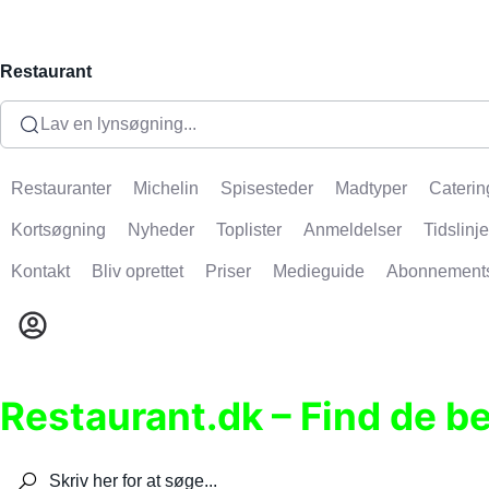
Restaurant
Lav en lynsøgning...
Restauranter
Michelin
Spisesteder
Madtyper
Caterin
Kortsøgning
Nyheder
Toplister
Anmeldelser
Tidslinje
Kontakt
Bliv oprettet
Priser
Medieguide
Abonnement
Restaurant.dk – Find de b
Søg efter restauranter, spisesteder, caféer, bare