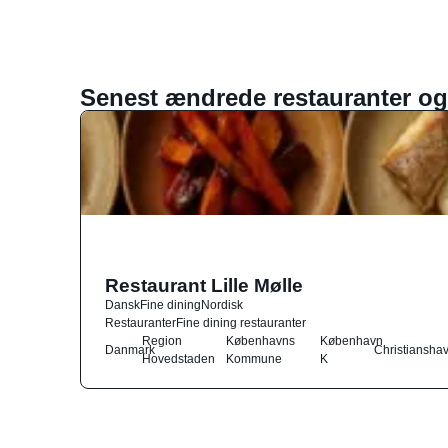
Senest ændrede restauranter og
Restaurant Lille Mølle
Dansk
Fine dining
Nordisk
Restauranter
Fine dining restauranter
Region
Københavns
København
Danmark
Christiansha
Hovedstaden
Kommune
K