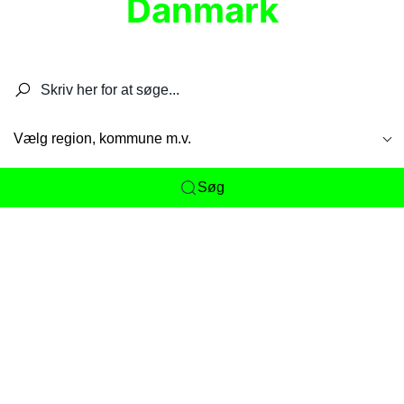
Danmark
Søg efter restauranter, spisesteder, caféer,
barer, pubber, hoteller og aktiviteter.
Vælg region, kommune m.v.
Søg
Her får du det komplette overblik
over
Danmarks mange spisesteder, caféer og
restauranter samlet ét sted. Vi gør det nemt for
dig at opdage alt fra skjulte lokale favoritter til
eksklusive gourmetoplevelser på tværs af alle
landets byer og regioner.
Søgningen er gjort enkel, så du hurtigt kan filtrere
efter madtype, lokation eller specifikke ønsker til