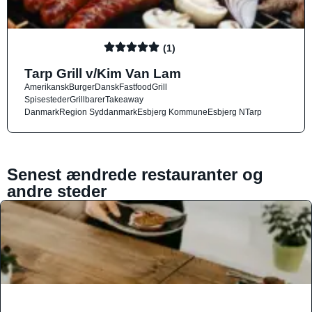
(1)
Tarp Grill v/Kim Van Lam
Amerikansk
Burger
Dansk
Fastfood
Grill
Spisesteder
Grillbarer
Takeaway
Danmark
Region Syddanmark
Esbjerg Kommune
Esbjerg N
Tarp
Senest ændrede restauranter og
andre steder