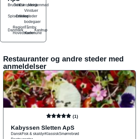
Brunch
Dansk
Europæisk
Morgenmad
Vinstuer
Spisesteder
Drikkesteder
og
bodegaer
Region
Tårnby
Danmark
Kastrup
Hovedstaden
Kommune
Restauranter og andre steder med
anmeldelser
(1)
Kabyssen Sletten ApS
Dansk
Fisk & skaldyr
Klassisk
Smørrebrød