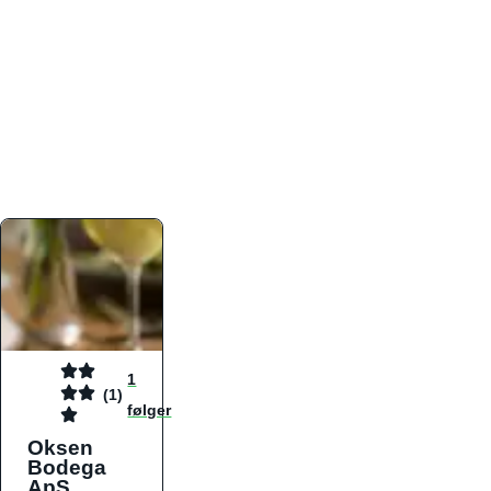
atmosfæren. Platformen er faktabaseret,
overskuelig og altid opdateret med de nyeste
informationer, hvilket gør den til det ideelle værktøj
for både lokale madelskere og turister på farten.
Find præcis den madtype og den stemning, der
passer til din næste middag, uanset hvor i landet
du befinder dig.
1
(1)
følger
Oksen
Bodega
ApS