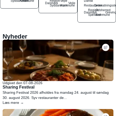
Syddanmark
Kommune
Region
Vejle
Dansk
Danmark
Vejle
Syddanmark
Kommune
Restauranter
Overnatningsst
Region
Odsherred
Danmark
Grevin
Sjælland
Kommune
Nyheder
Udgivet den 07-08-2026
Sharing Festival
Sharing Festival 2026 afholdes fra mandag 24. august til søndag
30. august 2026. Syv restauranter de...
Læs mere →