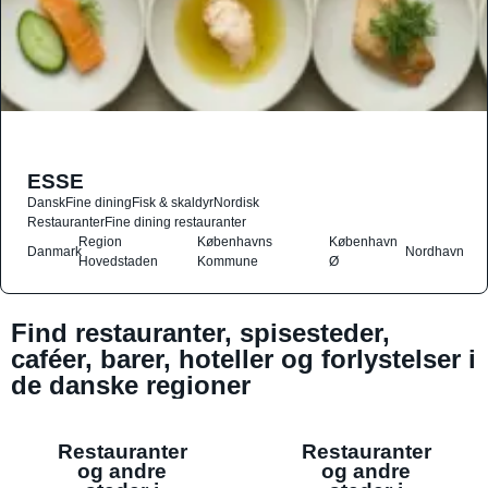
ESSE
Dansk
Fine dining
Fisk & skaldyr
Nordisk
Restauranter
Fine dining restauranter
Region
Københavns
København
Danmark
Nordhavn
Hovedstaden
Kommune
Ø
Find restauranter, spisesteder,
caféer, barer, hoteller og forlystelser i
de danske regioner
Restauranter
Restauranter
og andre
og andre