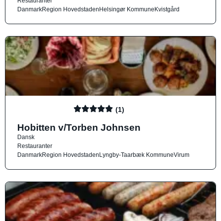
Restauranter
Danmark
Region Hovedstaden
Helsingør Kommune
Kvistgård
(1)
Hobitten v/Torben Johnsen
Dansk
Restauranter
Danmark
Region Hovedstaden
Lyngby-Taarbæk Kommune
Virum