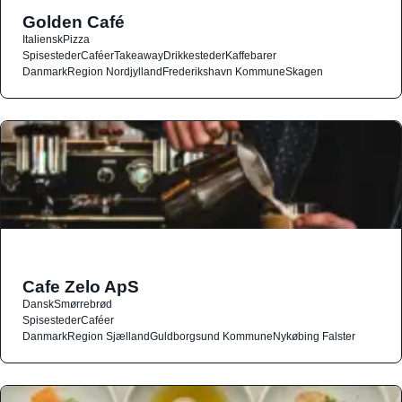
Golden Café
Italiensk
Pizza
Spisesteder
Caféer
Takeaway
Drikkesteder
Kaffebarer
Danmark
Region Nordjylland
Frederikshavn Kommune
Skagen
Cafe Zelo ApS
Dansk
Smørrebrød
Spisesteder
Caféer
Danmark
Region Sjælland
Guldborgsund Kommune
Nykøbing Falster