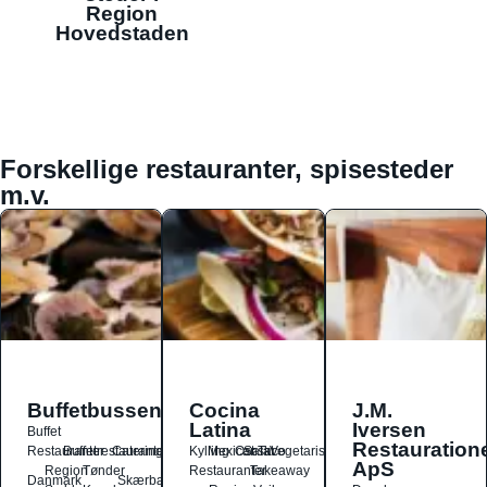
Region
Hovedstaden
Forskellige restauranter, spisesteder
m.v.
Buffetbussen
Cocina
J.M.
Latina
Iversen
Buffet
Restauration
Restauranter
Buffetrestauranter
Catering
Kylling
Mexicansk
Ost
Salat
Taco
Vegetarisk
ApS
Region
Tønder
Restauranter
Takeaway
Danmark
Skærbæk