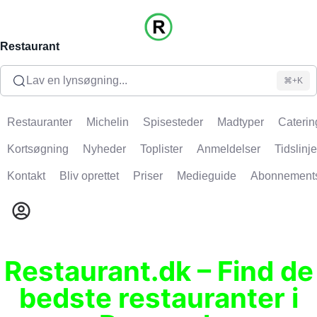
Restaurant
Lav en lynsøgning...
⌘+K
Restauranter
Michelin
Spisesteder
Madtyper
Caterin
Kortsøgning
Nyheder
Toplister
Anmeldelser
Tidslinje
Kontakt
Bliv oprettet
Priser
Medieguide
Abonnement
Restaurant.dk – Find de
bedste restauranter i