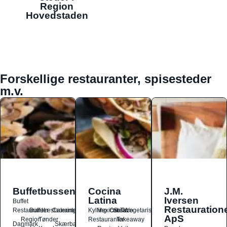
Region
Hovedstaden
Forskellige restauranter, spisesteder
m.v.
Buffetbussen
Cocina
J.M.
Latina
Iversen
Buffet
Restauration
Restauranter
Buffetrestauranter
Catering
Kylling
Mexicansk
Ost
Salat
Taco
Vegetarisk
ApS
Region
Tønder
Restauranter
Takeaway
Danmark
Skærbæk