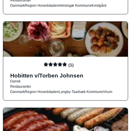
Restauranter
Danmark
Region Hovedstaden
Helsingør Kommune
Kvistgård
(1)
Hobitten v/Torben Johnsen
Dansk
Restauranter
Danmark
Region Hovedstaden
Lyngby-Taarbæk Kommune
Virum