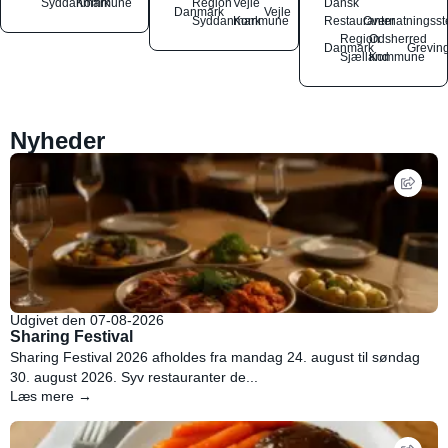
Syddanmark
Kommune
Region
Vejle
Dansk
Danmark
Vejle
Syddanmark
Kommune
Restauranter
Overnatningsst
Region
Odsherred
Danmark
Grevin
Sjælland
Kommune
Nyheder
Udgivet den 07-08-2026
Sharing Festival
Sharing Festival 2026 afholdes fra mandag 24. august til søndag
30. august 2026. Syv restauranter de...
Læs mere →