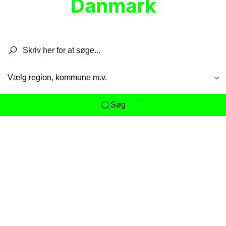
Danmark
Søg efter restauranter, spisesteder, caféer,
barer, pubber, hoteller og aktiviteter.
Vælg region, kommune m.v.
Søg
Her får du det komplette overblik
over
Danmarks mange spisesteder, caféer og
restauranter samlet ét sted. Vi gør det nemt for
dig at opdage alt fra skjulte lokale favoritter til
eksklusive gourmetoplevelser på tværs af alle
landets byer og regioner.
Søgningen er gjort enkel, så du hurtigt kan filtrere
efter madtype, lokation eller specifikke ønsker til