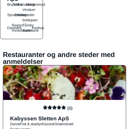
Brunch
Dansk
Europæisk
Morgenmad
Vinstuer
Spisesteder
Drikkesteder
og
bodegaer
Region
Tårnby
Danmark
Kastrup
Hovedstaden
Kommune
Restauranter og andre steder med
anmeldelser
(1)
Kabyssen Sletten ApS
Dansk
Fisk & skaldyr
Klassisk
Smørrebrød