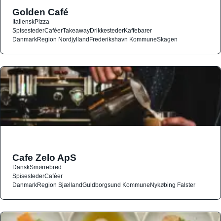
Golden Café
Italiensk
Pizza
Spisesteder
Caféer
Takeaway
Drikkesteder
Kaffebarer
Danmark
Region Nordjylland
Frederikshavn Kommune
Skagen
Cafe Zelo ApS
Dansk
Smørrebrød
Spisesteder
Caféer
Danmark
Region Sjælland
Guldborgsund Kommune
Nykøbing Falster