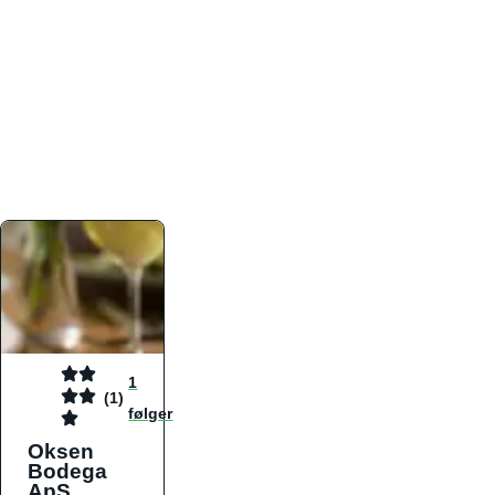
atmosfæren. Platformen er faktabaseret,
overskuelig og altid opdateret med de nyeste
informationer, hvilket gør den til det ideelle værktøj
for både lokale madelskere og turister på farten.
Find præcis den madtype og den stemning, der
passer til din næste middag, uanset hvor i landet
du befinder dig.
1
(1)
følger
Oksen
Bodega
ApS