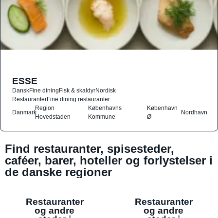
ESSE
Dansk
Fine dining
Fisk & skaldyr
Nordisk
Restauranter
Fine dining restauranter
Region
Københavns
København
Danmark
Nordhavn
Hovedstaden
Kommune
Ø
Find restauranter, spisesteder,
caféer, barer, hoteller og forlystelser i
de danske regioner
Restauranter
Restauranter
og andre
og andre