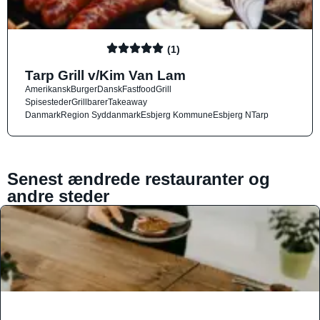
(1)
Tarp Grill v/Kim Van Lam
Amerikansk
Burger
Dansk
Fastfood
Grill
Spisesteder
Grillbarer
Takeaway
Danmark
Region Syddanmark
Esbjerg Kommune
Esbjerg N
Tarp
Senest ændrede restauranter og
andre steder