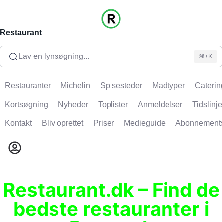
Restaurant
Lav en lynsøgning...
⌘+K
Restauranter
Michelin
Spisesteder
Madtyper
Caterin
Kortsøgning
Nyheder
Toplister
Anmeldelser
Tidslinje
Kontakt
Bliv oprettet
Priser
Medieguide
Abonnement
Restaurant.dk – Find de
bedste restauranter i