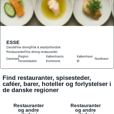
ESSE
Dansk
Fine dining
Fisk & skaldyr
Nordisk
Restauranter
Fine dining restauranter
Region
Københavns
København
Danmark
Nordhavn
Hovedstaden
Kommune
Ø
Find restauranter, spisesteder,
caféer, barer, hoteller og forlystelser i
de danske regioner
Restauranter
Restauranter
og andre
og andre