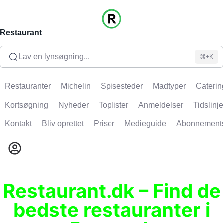
Restaurant
Lav en lynsøgning...
⌘+K
Restauranter
Michelin
Spisesteder
Madtyper
Caterin
Kortsøgning
Nyheder
Toplister
Anmeldelser
Tidslinje
Kontakt
Bliv oprettet
Priser
Medieguide
Abonnement
Restaurant.dk – Find de
bedste restauranter i