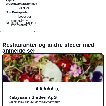
Brunch
Dansk
Europæisk
Morgenmad
Vinstuer
Spisesteder
Drikkesteder
og
bodegaer
Region
Tårnby
Danmark
Kastrup
Hovedstaden
Kommune
Restauranter og andre steder med
anmeldelser
(1)
Kabyssen Sletten ApS
Dansk
Fisk & skaldyr
Klassisk
Smørrebrød