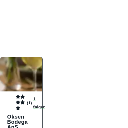
atmosfæren. Platformen er faktabaseret,
overskuelig og altid opdateret med de nyeste
informationer, hvilket gør den til det ideelle værktøj
for både lokale madelskere og turister på farten.
Find præcis den madtype og den stemning, der
passer til din næste middag, uanset hvor i landet
du befinder dig.
1
(1)
følger
Oksen
Bodega
ApS