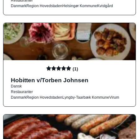
Restauranter
Danmark
Region Hovedstaden
Helsingør Kommune
Kvistgård
(1)
Hobitten v/Torben Johnsen
Dansk
Restauranter
Danmark
Region Hovedstaden
Lyngby-Taarbæk Kommune
Virum