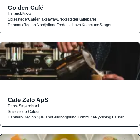
Golden Café
Italiensk
Pizza
Spisesteder
Caféer
Takeaway
Drikkesteder
Kaffebarer
Danmark
Region Nordjylland
Frederikshavn Kommune
Skagen
Cafe Zelo ApS
Dansk
Smørrebrød
Spisesteder
Caféer
Danmark
Region Sjælland
Guldborgsund Kommune
Nykøbing Falster