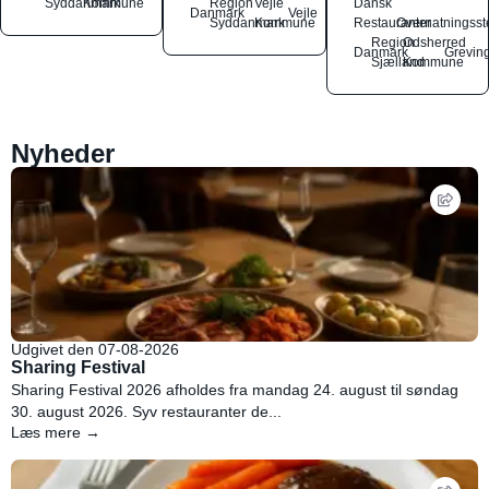
Syddanmark
Kommune
Region
Vejle
Dansk
Danmark
Vejle
Syddanmark
Kommune
Restauranter
Overnatningsst
Region
Odsherred
Danmark
Grevin
Sjælland
Kommune
Nyheder
Udgivet den 07-08-2026
Sharing Festival
Sharing Festival 2026 afholdes fra mandag 24. august til søndag
30. august 2026. Syv restauranter de...
Læs mere →