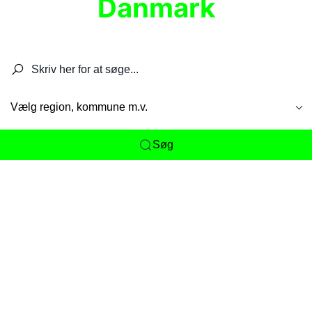
Danmark
Søg efter restauranter, spisesteder, caféer,
barer, pubber, hoteller og aktiviteter.
Vælg region, kommune m.v.
Søg
Her får du det komplette overblik
over
Danmarks mange spisesteder, caféer og
restauranter samlet ét sted. Vi gør det nemt for
dig at opdage alt fra skjulte lokale favoritter til
eksklusive gourmetoplevelser på tværs af alle
landets byer og regioner.
Søgningen er gjort enkel, så du hurtigt kan filtrere
efter madtype, lokation eller specifikke ønsker til