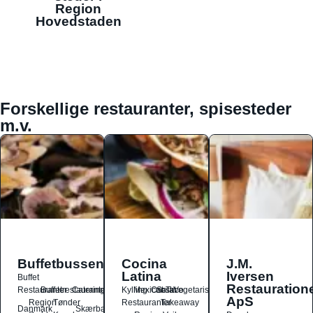
Region
Hovedstaden
Forskellige restauranter, spisesteder
m.v.
Buffetbussen
Cocina
J.M.
Latina
Iversen
Buffet
Restauration
Restauranter
Buffetrestauranter
Catering
Kylling
Mexicansk
Ost
Salat
Taco
Vegetarisk
ApS
Region
Tønder
Restauranter
Takeaway
Danmark
Skærbæk