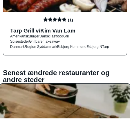
(1)
Tarp Grill v/Kim Van Lam
Amerikansk
Burger
Dansk
Fastfood
Grill
Spisesteder
Grillbarer
Takeaway
Danmark
Region Syddanmark
Esbjerg Kommune
Esbjerg N
Tarp
Senest ændrede restauranter og
andre steder