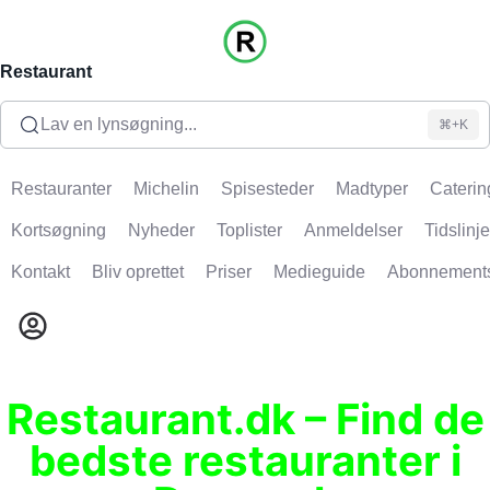
Restaurant
Lav en lynsøgning...
⌘+K
Restauranter
Michelin
Spisesteder
Madtyper
Caterin
Kortsøgning
Nyheder
Toplister
Anmeldelser
Tidslinje
Kontakt
Bliv oprettet
Priser
Medieguide
Abonnement
Restaurant.dk – Find de
bedste restauranter i