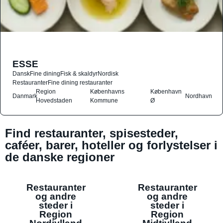
ESSE
Dansk
Fine dining
Fisk & skaldyr
Nordisk
Restauranter
Fine dining restauranter
Region
Københavns
København
Danmark
Nordhavn
Hovedstaden
Kommune
Ø
Find restauranter, spisesteder,
caféer, barer, hoteller og forlystelser i
de danske regioner
Restauranter
Restauranter
og andre
og andre
steder i
steder i
Region
Region