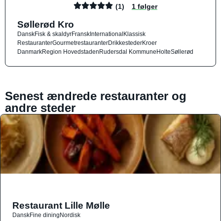
(1)
1 følger
Søllerød Kro
Dansk
Fisk & skaldyr
Fransk
International
Klassisk
Restauranter
Gourmetrestauranter
Drikkesteder
Kroer
Danmark
Region Hovedstaden
Rudersdal Kommune
Holte
Søllerød
Senest ændrede restauranter og
andre steder
Restaurant Lille Mølle
Dansk
Fine dining
Nordisk