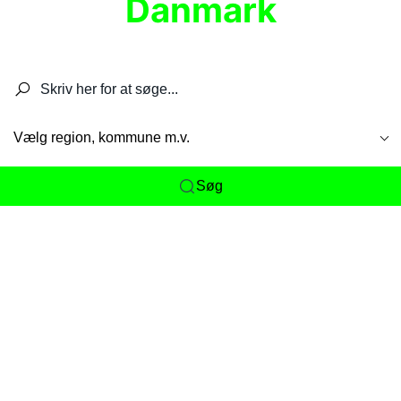
Danmark
Søg efter restauranter, spisesteder, caféer,
barer, pubber, hoteller og aktiviteter.
Vælg region, kommune m.v.
Søg
Her får du det komplette overblik
over
Danmarks mange spisesteder, caféer og
restauranter samlet ét sted. Vi gør det nemt for
dig at opdage alt fra skjulte lokale favoritter til
eksklusive gourmetoplevelser på tværs af alle
landets byer og regioner.
Søgningen er gjort enkel, så du hurtigt kan filtrere
efter madtype, lokation eller specifikke ønsker til