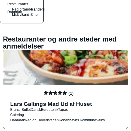
Restauranter
Region
Randers
Randers
Danmark
Midtjylland
Kommune
C
Restauranter og andre steder med
anmeldelser
(1)
Lars Galtings Mad Ud af Huset
Brunch
Buffet
Dansk
Europæisk
Tapas
Catering
Danmark
Region Hovedstaden
Københavns Kommune
Valby