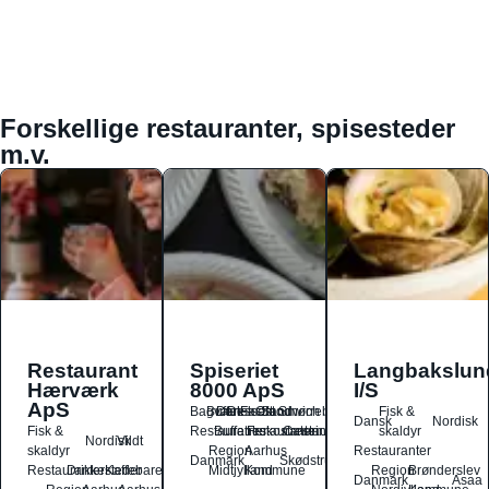
Forskellige restauranter, spisesteder
m.v.
Restaurant
Spiseriet
Langbakslun
Hærværk
8000 ApS
I/S
ApS
Bagværk
Buffet
Dansk
Dessert
Fastfood
Ost
Sandwich
Smørrebrød
Fisk &
Dansk
Nordisk
Fisk &
Restauranter
Buffetrestauranter
Frokostrestauranter
Catering
skaldyr
Nordisk
Vildt
skaldyr
Region
Aarhus
Restauranter
Danmark
Skødstrup
Restauranter
Drikkesteder
Kaffebarer
Midtjylland
Kommune
Region
Brønderslev
Danmark
Asaa