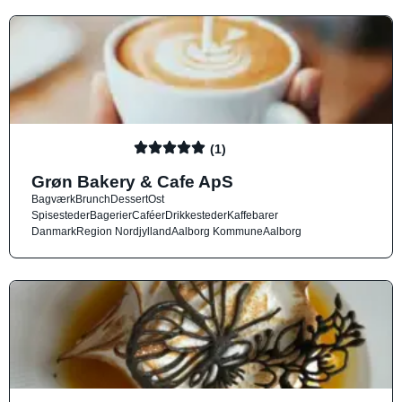
(1)
Grøn Bakery & Cafe ApS
Bagværk
Brunch
Dessert
Ost
Spisesteder
Bagerier
Caféer
Drikkesteder
Kaffebarer
Danmark
Region Nordjylland
Aalborg Kommune
Aalborg