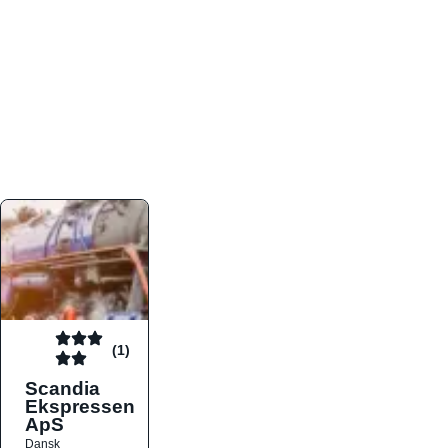
atmosfæren. Platformen er faktabaseret,
overskuelig og altid opdateret med de nyeste
informationer, hvilket gør den til det ideelle værktøj
for både lokale madelskere og turister på farten.
Find præcis den madtype og den stemning, der
passer til din næste middag, uanset hvor i landet
du befinder dig.
(1)
Scandia
Ekspressen
ApS
Dansk