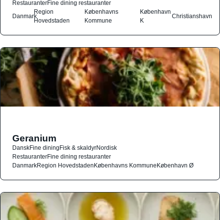
Restauranter
Fine dining restauranter
Region
Københavns
København
Danmark
Christianshavn
Hovedstaden
Kommune
K
Geranium
Dansk
Fine dining
Fisk & skaldyr
Nordisk
Restauranter
Fine dining restauranter
Danmark
Region Hovedstaden
Københavns Kommune
København Ø