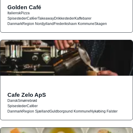
Golden Café
Italiensk
Pizza
Spisesteder
Caféer
Takeaway
Drikkesteder
Kaffebarer
Danmark
Region Nordjylland
Frederikshavn Kommune
Skagen
Cafe Zelo ApS
Dansk
Smørrebrød
Spisesteder
Caféer
Danmark
Region Sjælland
Guldborgsund Kommune
Nykøbing Falster