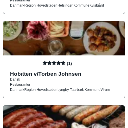
Restauranter
Danmark
Region Hovedstaden
Helsingør Kommune
Kvistgård
(1)
Hobitten v/Torben Johnsen
Dansk
Restauranter
Danmark
Region Hovedstaden
Lyngby-Taarbæk Kommune
Virum