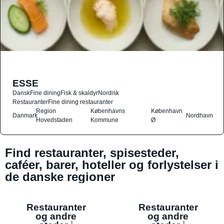
ESSE
Dansk
Fine dining
Fisk & skaldyr
Nordisk
Restauranter
Fine dining restauranter
Region
Københavns
København
Danmark
Nordhavn
Hovedstaden
Kommune
Ø
Find restauranter, spisesteder,
caféer, barer, hoteller og forlystelser i
de danske regioner
Restauranter
Restauranter
og andre
og andre