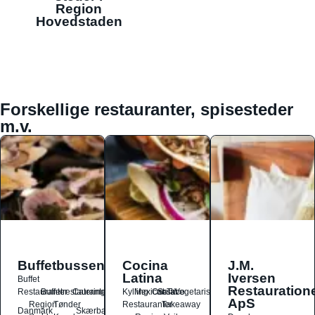
Region
Hovedstaden
Forskellige restauranter, spisesteder
m.v.
Buffetbussen
Cocina
J.M.
Latina
Iversen
Buffet
Restauration
Restauranter
Buffetrestauranter
Catering
Kylling
Mexicansk
Ost
Salat
Taco
Vegetarisk
ApS
Region
Tønder
Restauranter
Takeaway
Danmark
Skærbæk