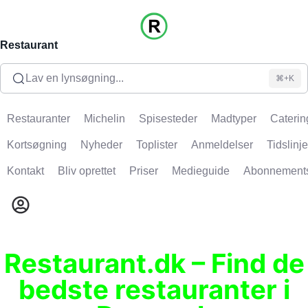
Restaurant
Lav en lynsøgning...
⌘+K
Restauranter
Michelin
Spisesteder
Madtyper
Caterin
Kortsøgning
Nyheder
Toplister
Anmeldelser
Tidslinje
Kontakt
Bliv oprettet
Priser
Medieguide
Abonnement
Restaurant.dk – Find de
bedste restauranter i