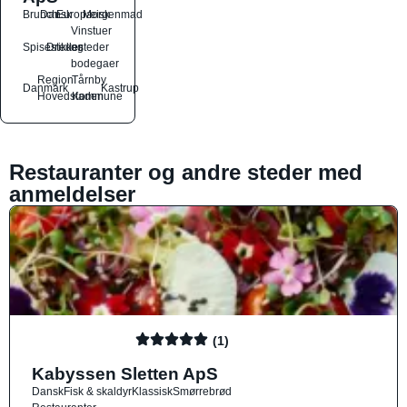
Brunch
Dansk
Europæisk
Morgenmad
Vinstuer
Spisesteder
Drikkesteder
og
bodegaer
Region
Tårnby
Danmark
Kastrup
Hovedstaden
Kommune
Restauranter og andre steder med
anmeldelser
(1)
Kabyssen Sletten ApS
Dansk
Fisk & skaldyr
Klassisk
Smørrebrød