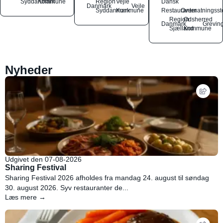
Syddanmark
Kommune
Region
Vejle
Dansk
Danmark
Vejle
Syddanmark
Kommune
Restauranter
Overnatningsst
Region
Odsherred
Danmark
Grevin
Sjælland
Kommune
Nyheder
Udgivet den 07-08-2026
Sharing Festival
Sharing Festival 2026 afholdes fra mandag 24. august til søndag
30. august 2026. Syv restauranter de...
Læs mere →