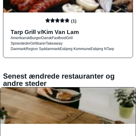
(1)
Tarp Grill v/Kim Van Lam
Amerikansk
Burger
Dansk
Fastfood
Grill
Spisesteder
Grillbarer
Takeaway
Danmark
Region Syddanmark
Esbjerg Kommune
Esbjerg N
Tarp
Senest ændrede restauranter og
andre steder