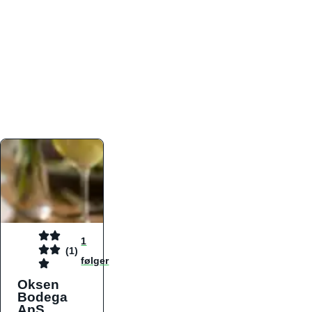
atmosfæren. Platformen er faktabaseret,
overskuelig og altid opdateret med de nyeste
informationer, hvilket gør den til det ideelle værktøj
for både lokale madelskere og turister på farten.
Find præcis den madtype og den stemning, der
passer til din næste middag, uanset hvor i landet
du befinder dig.
1
(1)
følger
Oksen
Bodega
ApS