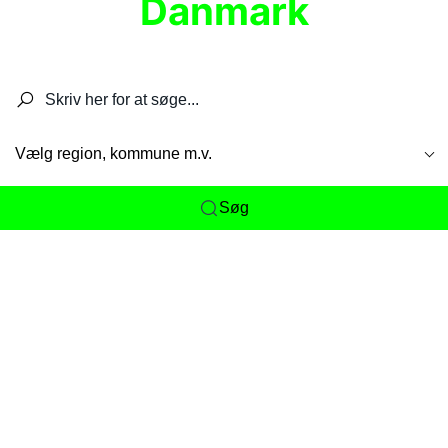
Danmark
Søg efter restauranter, spisesteder, caféer,
barer, pubber, hoteller og aktiviteter.
Vælg region, kommune m.v.
Søg
Her får du det komplette overblik
over
Danmarks mange spisesteder, caféer og
restauranter samlet ét sted. Vi gør det nemt for
dig at opdage alt fra skjulte lokale favoritter til
eksklusive gourmetoplevelser på tværs af alle
landets byer og regioner.
Søgningen er gjort enkel, så du hurtigt kan filtrere
efter madtype, lokation eller specifikke ønsker til