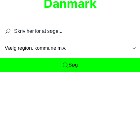
Danmark
Søg efter restauranter, spisesteder, caféer,
barer, pubber, hoteller og aktiviteter.
Vælg region, kommune m.v.
Søg
Her får du det komplette overblik
over
Danmarks mange spisesteder, caféer og
restauranter samlet ét sted. Vi gør det nemt for
dig at opdage alt fra skjulte lokale favoritter til
eksklusive gourmetoplevelser på tværs af alle
landets byer og regioner.
Søgningen er gjort enkel, så du hurtigt kan filtrere
efter madtype, lokation eller specifikke ønsker til