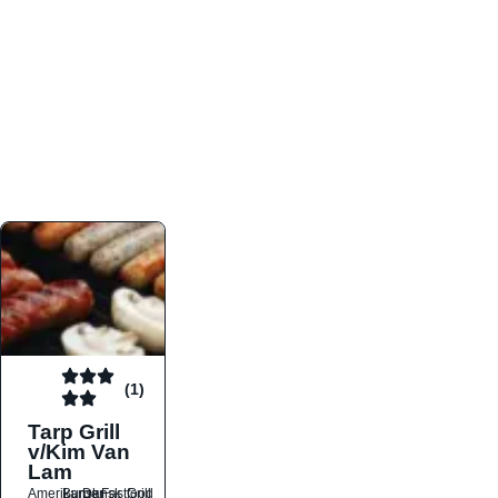
atmosfæren. Platformen er faktabaseret,
overskuelig og altid opdateret med de nyeste
informationer, hvilket gør den til det ideelle værktøj
for både lokale madelskere og turister på farten.
Find præcis den madtype og den stemning, der
passer til din næste middag, uanset hvor i landet
du befinder dig.
(1)
Tarp Grill
v/Kim Van
Lam
Amerikansk
Burger
Dansk
Fastfood
Grill