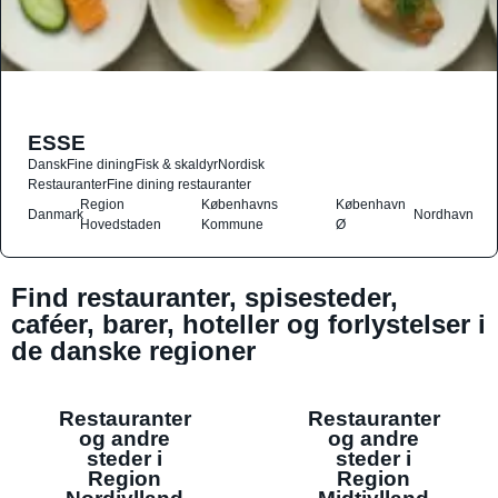
ESSE
Dansk
Fine dining
Fisk & skaldyr
Nordisk
Restauranter
Fine dining restauranter
Region
Københavns
København
Danmark
Nordhavn
Hovedstaden
Kommune
Ø
Find restauranter, spisesteder,
caféer, barer, hoteller og forlystelser i
de danske regioner
Restauranter
Restauranter
og andre
og andre
steder i
steder i
Region
Region