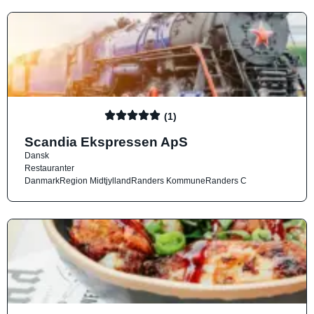
(1)
Scandia Ekspressen ApS
Dansk
Restauranter
Danmark
Region Midtjylland
Randers Kommune
Randers C