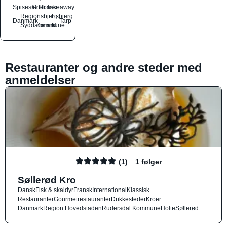
Spisesteder
Grillbarer
Takeaway
Region
Esbjerg
Esbjerg
Danmark
Tarp
Syddanmark
Kommune
N
Restauranter og andre steder med
anmeldelser
(1)
1 følger
Søllerød Kro
Dansk
Fisk & skaldyr
Fransk
International
Klassisk
Restauranter
Gourmetrestauranter
Drikkesteder
Kroer
Danmark
Region Hovedstaden
Rudersdal Kommune
Holte
Søllerød