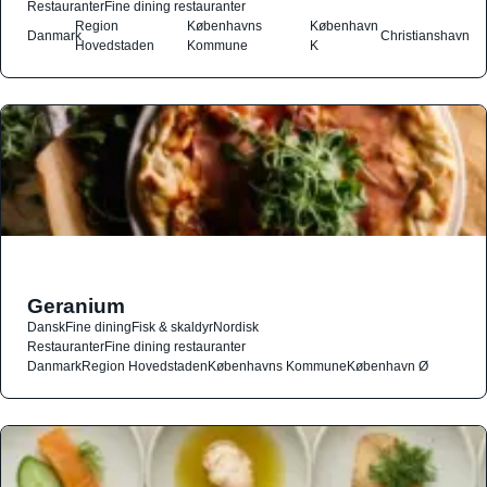
Restauranter
Fine dining restauranter
Region
Københavns
København
Danmark
Christianshavn
Hovedstaden
Kommune
K
Geranium
Dansk
Fine dining
Fisk & skaldyr
Nordisk
Restauranter
Fine dining restauranter
Danmark
Region Hovedstaden
Københavns Kommune
København Ø