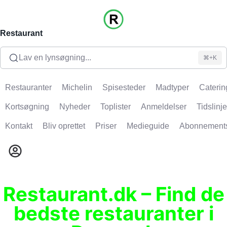
Restaurant
Lav en lynsøgning...
⌘+K
Restauranter
Michelin
Spisesteder
Madtyper
Caterin
Kortsøgning
Nyheder
Toplister
Anmeldelser
Tidslinje
Kontakt
Bliv oprettet
Priser
Medieguide
Abonnement
Restaurant.dk – Find de
bedste restauranter i