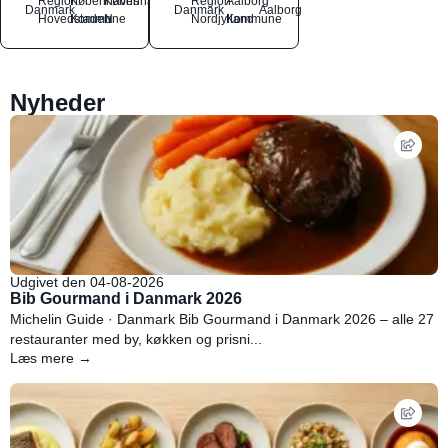
Region
Københavns
København
Region
Aalborg
Danmark
Danmark
Aalborg
Hovedstaden
Kommune
N
Nordjylland
Kommune
Nyheder
Udgivet den 04-08-2026
Bib Gourmand i Danmark 2026
Michelin Guide · Danmark Bib Gourmand i Danmark 2026 – alle 27
restauranter med by, køkken og prisni...
Læs mere →