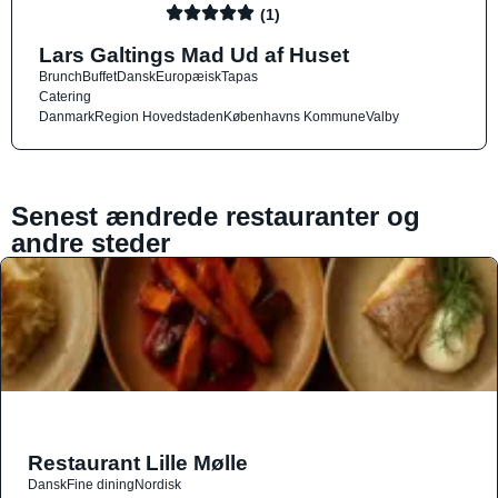
(1)
Lars Galtings Mad Ud af Huset
Brunch
Buffet
Dansk
Europæisk
Tapas
Catering
Danmark
Region Hovedstaden
Københavns Kommune
Valby
Senest ændrede restauranter og
andre steder
Restaurant Lille Mølle
Dansk
Fine dining
Nordisk