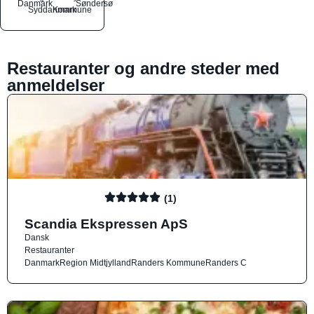
Danmark
Søndersø
Syddanmark
Kommune
Restauranter og andre steder med
anmeldelser
(1)
Scandia Ekspressen ApS
Dansk
Restauranter
Danmark
Region Midtjylland
Randers Kommune
Randers C