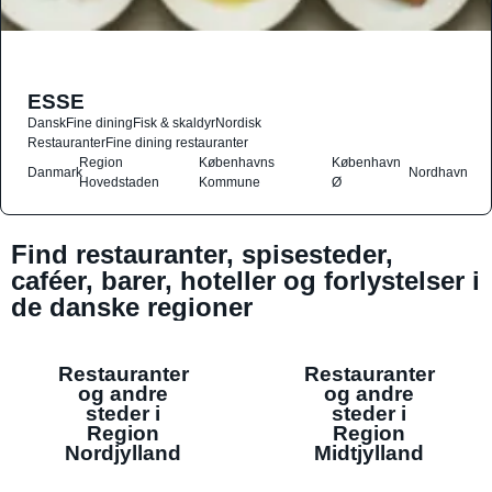
ESSE
Dansk
Fine dining
Fisk & skaldyr
Nordisk
Restauranter
Fine dining restauranter
Region
Københavns
København
Danmark
Nordhavn
Hovedstaden
Kommune
Ø
Find restauranter, spisesteder,
caféer, barer, hoteller og forlystelser i
de danske regioner
Restauranter
Restauranter
og andre
og andre
steder i
steder i
Region
Region
Nordjylland
Midtjylland