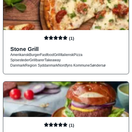
(1)
Stone Grill
Amerikansk
Burger
Fastfood
Grill
Italiensk
Pizza
Spisesteder
Grillbarer
Takeaway
Danmark
Region Syddanmark
Nordfyns Kommune
Søndersø
(1)