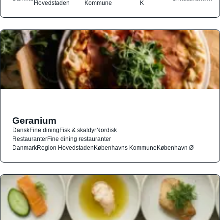
Hovedstaden
Kommune
K
Geranium
Dansk
Fine dining
Fisk & skaldyr
Nordisk
Restauranter
Fine dining restauranter
Danmark
Region Hovedstaden
Københavns Kommune
København Ø