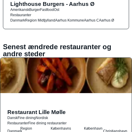
Lighthouse Burgers - Aarhus Ø
Amerikansk
Burger
Fastfood
Ost
Restauranter
Danmark
Region Midtjylland
Aarhus Kommune
Aarhus C
Aarhus Ø
Senest ændrede restauranter og
andre steder
Restaurant Lille Mølle
Dansk
Fine dining
Nordisk
Restauranter
Fine dining restauranter
Region
Københavns
København
Danmark
Christianshavn