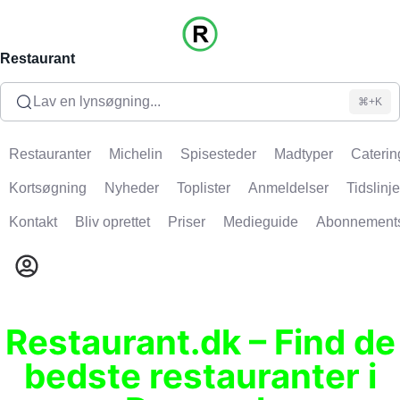
Restaurant
Lav en lynsøgning...
⌘+K
Restauranter
Michelin
Spisesteder
Madtyper
Caterin
Kortsøgning
Nyheder
Toplister
Anmeldelser
Tidslinje
Kontakt
Bliv oprettet
Priser
Medieguide
Abonnement
Restaurant.dk – Find de
bedste restauranter i