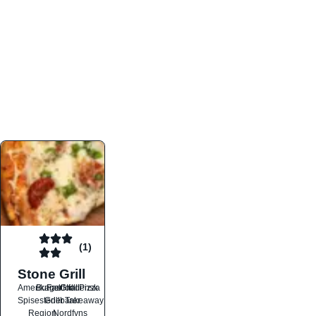
atmosfæren. Platformen er faktabaseret,
overskuelig og altid opdateret med de nyeste
informationer, hvilket gør den til det ideelle værktøj
for både lokale madelskere og turister på farten.
Find præcis den madtype og den stemning, der
passer til din næste middag, uanset hvor i landet
du befinder dig.
(1)
Stone Grill
Amerikansk
Burger
Fastfood
Grill
Italiensk
Pizza
Spisesteder
Grillbarer
Takeaway
Region
Nordfyns