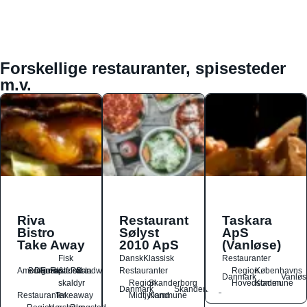
Forskellige restauranter, spisesteder
m.v.
Riva
Restaurant
Taskara
Bistro
Sølyst
ApS
Take Away
2010 ApS
(Vanløse)
Fisk
Dansk
Klassisk
Restauranter
Amerikansk
Burger
Dansk
Europæisk
Fastfood
&
Pasta
Sandwich
Restauranter
Region
Københavns
Danmark
Vanløs
skaldyr
Region
Skanderborg
Hovedstaden
Kommune
Danmark
Skanderborg
Restauranter
Takeaway
Midtjylland
Kommune