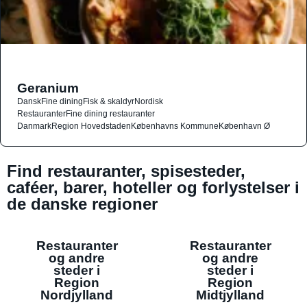
Geranium
Dansk
Fine dining
Fisk & skaldyr
Nordisk
Restauranter
Fine dining restauranter
Danmark
Region Hovedstaden
Københavns Kommune
København Ø
Find restauranter, spisesteder,
caféer, barer, hoteller og forlystelser i
de danske regioner
Restauranter
Restauranter
og andre
og andre
steder i
steder i
Region
Region
Nordjylland
Midtjylland