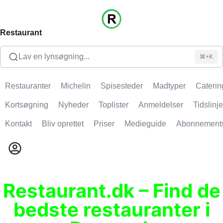
Restaurant
Lav en lynsøgning...
⌘+K
Restauranter
Michelin
Spisesteder
Madtyper
Caterin
Kortsøgning
Nyheder
Toplister
Anmeldelser
Tidslinje
Kontakt
Bliv oprettet
Priser
Medieguide
Abonnement
Restaurant.dk – Find de
bedste restauranter i