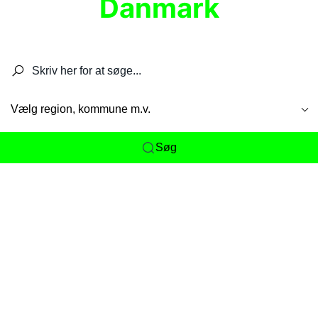
Danmark
Søg efter restauranter, spisesteder, caféer,
barer, pubber, hoteller og aktiviteter.
Vælg region, kommune m.v.
Søg
Her får du det komplette overblik
over
Danmarks mange spisesteder, caféer og
restauranter samlet ét sted. Vi gør det nemt for
dig at opdage alt fra skjulte lokale favoritter til
eksklusive gourmetoplevelser på tværs af alle
landets byer og regioner.
Søgningen er gjort enkel, så du hurtigt kan filtrere
efter madtype, lokation eller specifikke ønsker til