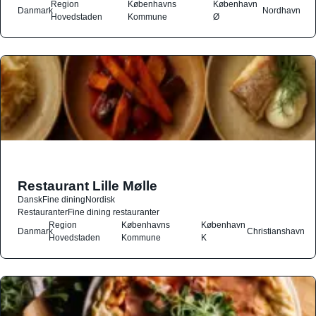
Region
Københavns
København
Danmark
Nordhavn
Hovedstaden
Kommune
Ø
Restaurant Lille Mølle
Dansk
Fine dining
Nordisk
Restauranter
Fine dining restauranter
Region
Københavns
København
Danmark
Christianshavn
Hovedstaden
Kommune
K