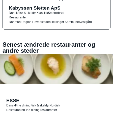
Kabyssen Sletten ApS
Dansk
Fisk & skaldyr
Klassisk
Smørrebrød
Restauranter
Danmark
Region Hovedstaden
Helsingør Kommune
Kvistgård
Senest ændrede restauranter og
andre steder
ESSE
Dansk
Fine dining
Fisk & skaldyr
Nordisk
Restauranter
Fine dining restauranter