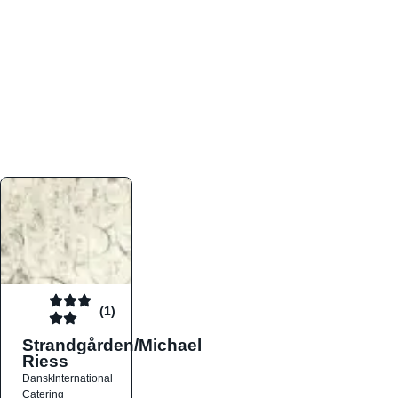
atmosfæren. Platformen er faktabaseret,
overskuelig og altid opdateret med de nyeste
informationer, hvilket gør den til det ideelle værktøj
for både lokale madelskere og turister på farten.
Find præcis den madtype og den stemning, der
passer til din næste middag, uanset hvor i landet
du befinder dig.
(1)
Strandgården/Michael
Riess
Dansk
International
Catering