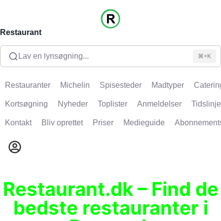
Restaurant
Lav en lynsøgning...
⌘+K
Restauranter
Michelin
Spisesteder
Madtyper
Caterin
Kortsøgning
Nyheder
Toplister
Anmeldelser
Tidslinje
Kontakt
Bliv oprettet
Priser
Medieguide
Abonnement
Restaurant.dk – Find de
bedste restauranter i