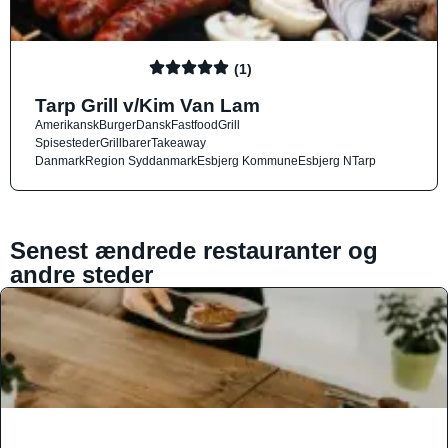
(1)
Tarp Grill v/Kim Van Lam
Amerikansk
Burger
Dansk
Fastfood
Grill
Spisesteder
Grillbarer
Takeaway
Danmark
Region Syddanmark
Esbjerg Kommune
Esbjerg N
Tarp
Senest ændrede restauranter og
andre steder