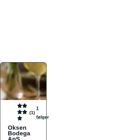
atmosfæren. Platformen er faktabaseret,
overskuelig og altid opdateret med de nyeste
informationer, hvilket gør den til det ideelle værktøj
for både lokale madelskere og turister på farten.
Find præcis den madtype og den stemning, der
passer til din næste middag, uanset hvor i landet
du befinder dig.
1
(1)
følger
Oksen
Bodega
ApS