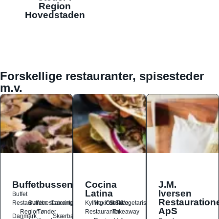
Region
Hovedstaden
Forskellige restauranter, spisesteder
m.v.
Buffetbussen
Cocina
J.M.
Latina
Iversen
Buffet
Restauration
Restauranter
Buffetrestauranter
Catering
Kylling
Mexicansk
Ost
Salat
Taco
Vegetarisk
ApS
Region
Tønder
Restauranter
Takeaway
Danmark
Skærbæk