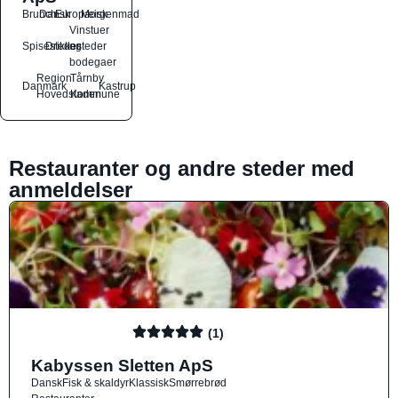
Brunch
Dansk
Europæisk
Morgenmad
Vinstuer
Spisesteder
Drikkesteder
og
bodegaer
Region
Tårnby
Danmark
Kastrup
Hovedstaden
Kommune
Restauranter og andre steder med
anmeldelser
(1)
Kabyssen Sletten ApS
Dansk
Fisk & skaldyr
Klassisk
Smørrebrød