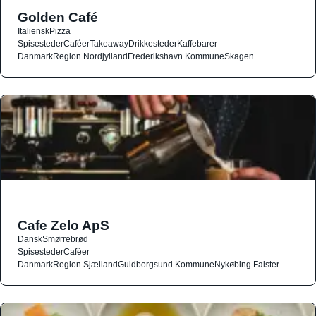
Golden Café
Italiensk
Pizza
Spisesteder
Caféer
Takeaway
Drikkesteder
Kaffebarer
Danmark
Region Nordjylland
Frederikshavn Kommune
Skagen
Cafe Zelo ApS
Dansk
Smørrebrød
Spisesteder
Caféer
Danmark
Region Sjælland
Guldborgsund Kommune
Nykøbing Falster