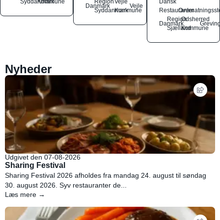
Syddanmark
Kommune
Region
Vejle
Dansk
Danmark
Vejle
Syddanmark
Kommune
Restauranter
Overnatningsst
Region
Odsherred
Danmark
Grevin
Sjælland
Kommune
Nyheder
Udgivet den 07-08-2026
Sharing Festival
Sharing Festival 2026 afholdes fra mandag 24. august til søndag
30. august 2026. Syv restauranter de...
Læs mere →