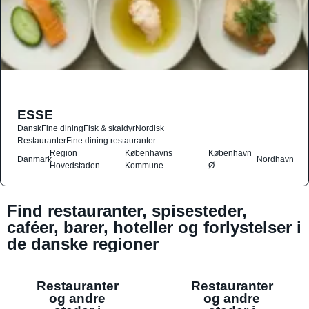
ESSE
Dansk
Fine dining
Fisk & skaldyr
Nordisk
Restauranter
Fine dining restauranter
Region
Københavns
København
Danmark
Nordhavn
Hovedstaden
Kommune
Ø
Find restauranter, spisesteder,
caféer, barer, hoteller og forlystelser i
de danske regioner
Restauranter
Restauranter
og andre
og andre