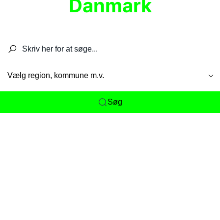
Danmark
Søg efter restauranter, spisesteder, caféer,
barer, pubber, hoteller og aktiviteter.
Vælg region, kommune m.v.
Søg
Her får du det komplette overblik
over
Danmarks mange spisesteder, caféer og
restauranter samlet ét sted. Vi gør det nemt for
dig at opdage alt fra skjulte lokale favoritter til
eksklusive gourmetoplevelser på tværs af alle
landets byer og regioner.
Søgningen er gjort enkel, så du hurtigt kan filtrere
efter madtype, lokation eller specifikke ønsker til