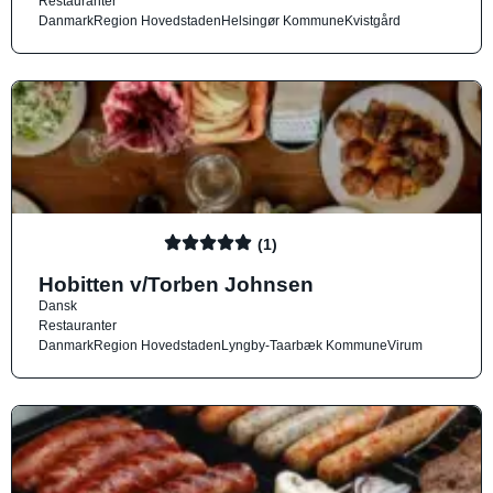
Restauranter
Danmark
Region Hovedstaden
Helsingør Kommune
Kvistgård
(1)
Hobitten v/Torben Johnsen
Dansk
Restauranter
Danmark
Region Hovedstaden
Lyngby-Taarbæk Kommune
Virum