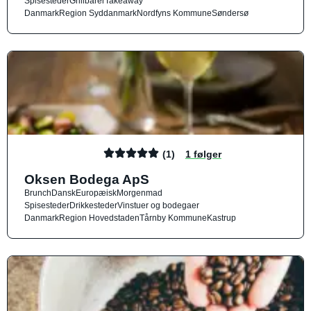
Spisesteder
Grillbarer
Takeaway
Danmark
Region Syddanmark
Nordfyns Kommune
Søndersø
(1)
1 følger
Oksen Bodega ApS
Brunch
Dansk
Europæisk
Morgenmad
Spisesteder
Drikkesteder
Vinstuer og bodegaer
Danmark
Region Hovedstaden
Tårnby Kommune
Kastrup