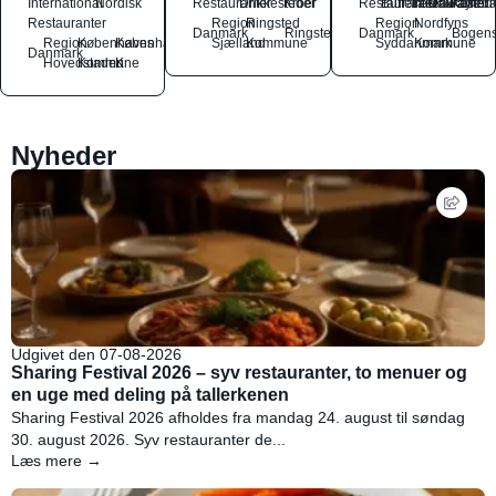
International
Nordisk
Restauranter
Drikkesteder
Kroer
Restauranter
Buffetrestauranter
Takeaway
Drikkested
Kaffeba
Restauranter
Region
Ringsted
Region
Nordfyns
Danmark
Ringsted
Danmark
Bogen
Region
Københavns
København
Sjælland
Kommune
Syddanmark
Kommune
Danmark
Hovedstaden
Kommune
K
Nyheder
Udgivet den 07-08-2026
Sharing Festival 2026 – syv restauranter, to menuer og
en uge med deling på tallerkenen
Sharing Festival 2026 afholdes fra mandag 24. august til søndag
30. august 2026. Syv restauranter de...
Læs mere →