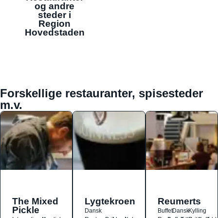
og andre
steder i
Region
Hovedstaden
Forskellige restauranter, spisesteder
m.v.
The Mixed
Lygtekroen
Reumerts
Pickle
Dansk
Buffet
Dansk
Kylling