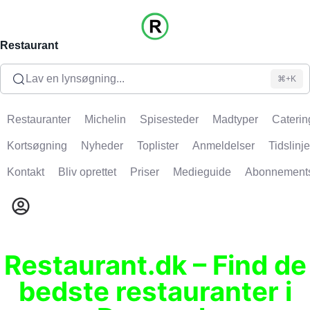
Restaurant
Lav en lynsøgning...
⌘+K
Restauranter
Michelin
Spisesteder
Madtyper
Caterin
Kortsøgning
Nyheder
Toplister
Anmeldelser
Tidslinje
Kontakt
Bliv oprettet
Priser
Medieguide
Abonnement
Restaurant.dk – Find de
bedste restauranter i