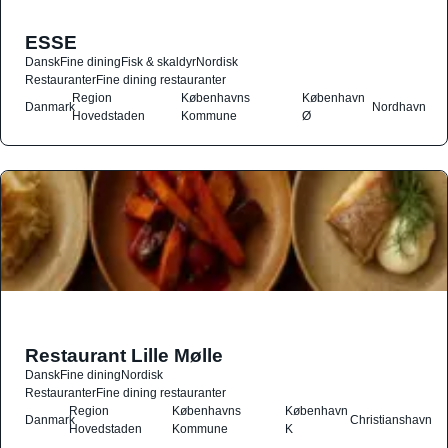
ESSE
Dansk
Fine dining
Fisk & skaldyr
Nordisk
Restauranter
Fine dining restauranter
Region
Københavns
København
Danmark
Nordhavn
Hovedstaden
Kommune
Ø
Restaurant Lille Mølle
Dansk
Fine dining
Nordisk
Restauranter
Fine dining restauranter
Region
Københavns
København
Danmark
Christianshavn
Hovedstaden
Kommune
K