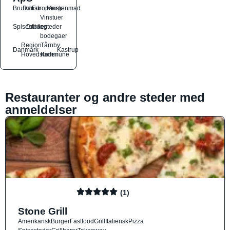
Brunch
Dansk
Europæisk
Morgenmad
Vinstuer
Spisesteder
Drikkesteder
og
bodegaer
Region
Tårnby
Danmark
Kastrup
Hovedstaden
Kommune
Restauranter og andre steder med
anmeldelser
(1)
Stone Grill
Amerikansk
Burger
Fastfood
Grill
Italiensk
Pizza