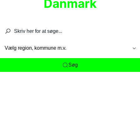
Danmark
Søg efter restauranter, spisesteder, caféer,
barer, pubber, hoteller og aktiviteter.
Vælg region, kommune m.v.
Søg
Her får du det komplette overblik
over
Danmarks mange spisesteder, caféer og
restauranter samlet ét sted. Vi gør det nemt for
dig at opdage alt fra skjulte lokale favoritter til
eksklusive gourmetoplevelser på tværs af alle
landets byer og regioner.
Søgningen er gjort enkel, så du hurtigt kan filtrere
efter madtype, lokation eller specifikke ønsker til