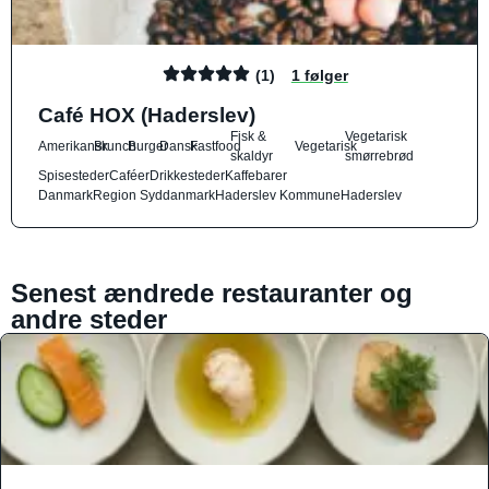
(1)
1 følger
Café HOX (Haderslev)
Fisk &
Vegetarisk
Amerikansk
Brunch
Burger
Dansk
Fastfood
Vegetarisk
skaldyr
smørrebrød
Spisesteder
Caféer
Drikkesteder
Kaffebarer
Danmark
Region Syddanmark
Haderslev Kommune
Haderslev
Senest ændrede restauranter og
andre steder