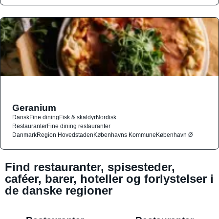
Geranium
Dansk
Fine dining
Fisk & skaldyr
Nordisk
Restauranter
Fine dining restauranter
Danmark
Region Hovedstaden
Københavns Kommune
København Ø
Find restauranter, spisesteder,
caféer, barer, hoteller og forlystelser i
de danske regioner