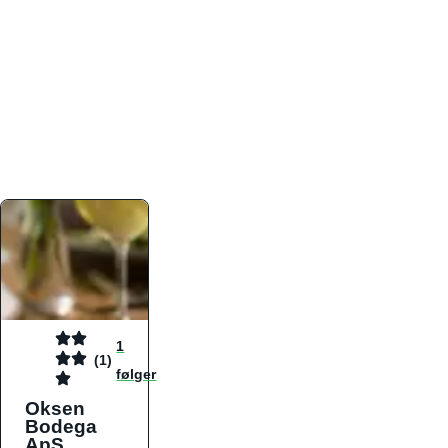
atmosfæren. Platformen er faktabaseret,
overskuelig og altid opdateret med de nyeste
informationer, hvilket gør den til det ideelle værktøj
for både lokale madelskere og turister på farten.
Find præcis den madtype og den stemning, der
passer til din næste middag, uanset hvor i landet
du befinder dig.
1
(1)
følger
Oksen
Bodega
ApS