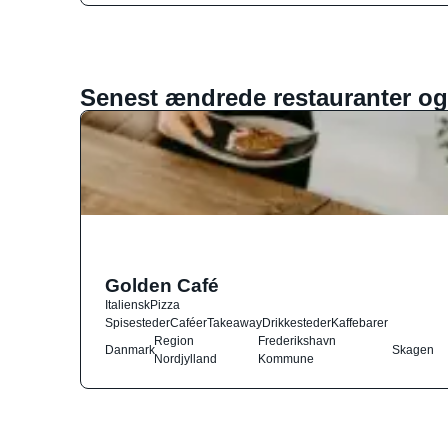
Senest ændrede restauranter og
Golden Café
Italiensk
Pizza
Spisesteder
Caféer
Takeaway
Drikkesteder
Kaffebarer
Region
Frederikshavn
Danmark
Skagen
Nordjylland
Kommune