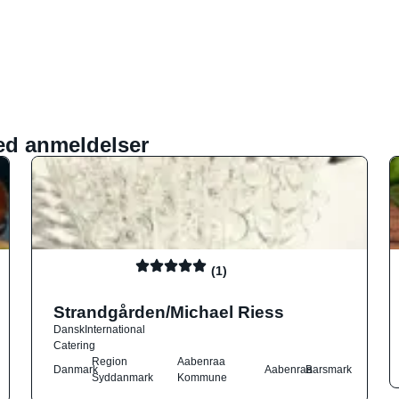
ed anmeldelser
(1)
Strandgården/Michael Riess
Dansk
International
Catering
Region
Aabenraa
Danmark
Aabenraa
Barsmark
Syddanmark
Kommune