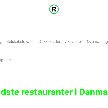
g
Selskabslokaler
Drikkesteder
Aktiviteter
Overnatning
sguide
edste restauranter i Danma
r, pubber, hoteller og aktiviteter.