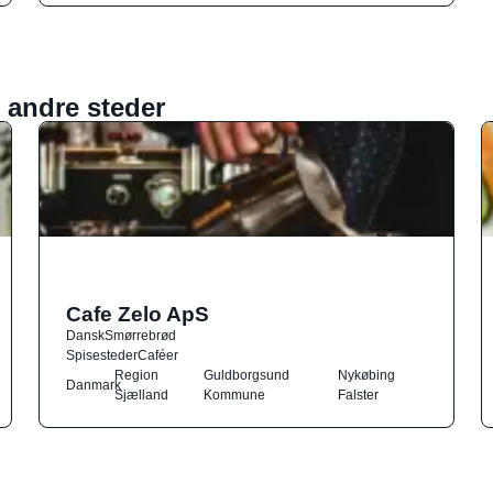
 andre steder
Cafe Zelo ApS
Dansk
Smørrebrød
Spisesteder
Caféer
Region
Guldborgsund
Nykøbing
Danmark
Sjælland
Kommune
Falster