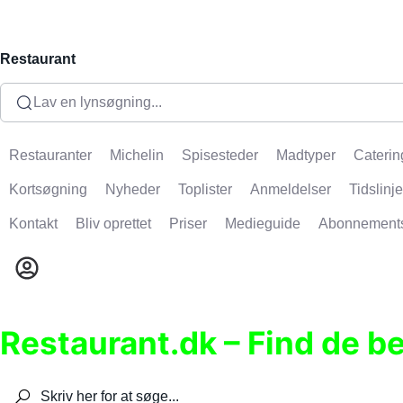
Restaurant
Lav en lynsøgning...
Restauranter
Michelin
Spisesteder
Madtyper
Caterin
Kortsøgning
Nyheder
Toplister
Anmeldelser
Tidslinje
Kontakt
Bliv oprettet
Priser
Medieguide
Abonnement
Restaurant.dk – Find de b
Søg efter restauranter, spisesteder, caféer, bare