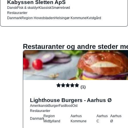
Kabyssen Sletten ApS
Dansk
Fisk & skaldyr
Klassisk
Smørrebrød
Restauranter
Danmark
Region Hovedstaden
Helsingør Kommune
Kvistgård
Restauranter og andre steder m
(1)
Lighthouse Burgers - Aarhus Ø
Amerikansk
Burger
Fastfood
Ost
Restauranter
Region
Aarhus
Aarhus
Aarhus
Danmark
Midtjylland
Kommune
C
Ø