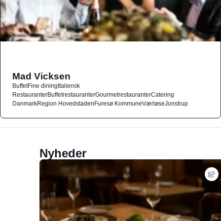
Mad Vicksen
Buffet
Fine dining
Italiensk
Restauranter
Buffetrestauranter
Gourmetrestauranter
Catering
Danmark
Region Hovedstaden
Furesø Kommune
Værløse
Jonstrup
Nyheder