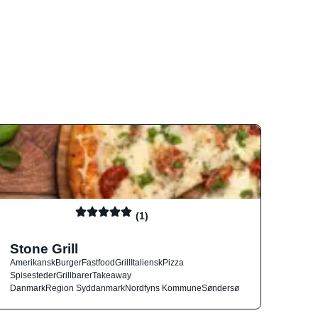
(1)
Stone Grill
Amerikansk
Burger
Fastfood
Grill
Italiensk
Pizza
Spisesteder
Grillbarer
Takeaway
Danmark
Region Syddanmark
Nordfyns Kommune
Søndersø