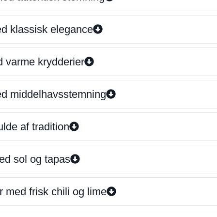
ed klassisk elegance
d varme krydderier
ed middelhavsstemning
lde af tradition
ed sol og tapas
 med frisk chili og lime