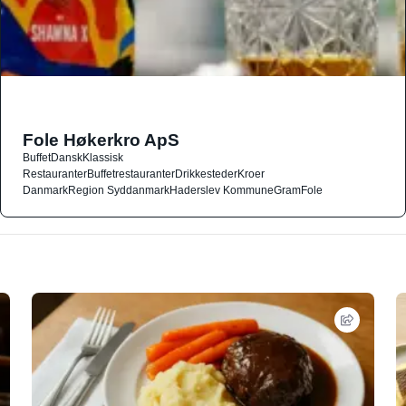
Fole Høkerkro ApS
Buffet
Dansk
Klassisk
Restauranter
Buffetrestauranter
Drikkesteder
Kroer
Danmark
Region Syddanmark
Haderslev Kommune
Gram
Fole