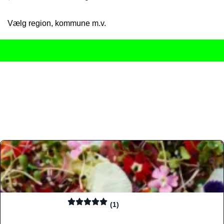
Vælg region, kommune m.v.
Her får du det komplette overblik
over Danmarks mange spisested
gourmetoplevelser på tværs af alle landets byer og regioner.
Søgningen er gjort enkel, så du hurtigt kan filtrere efter madtyp
informationer, hvilket gør den til det ideelle værktøj for både lo
Find præcis den madtype og den stemning, der passer til din næ
(1)