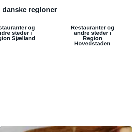
de danske regioner
stauranter og
Restauranter og
dre steder i
andre steder i
ion Sjælland
Region
Hovedstaden