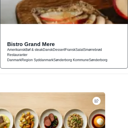
Bistro Grand Mere
Amerikansk
Bøf & steak
Dansk
Dessert
Fransk
Salat
Smørrebrød
Restauranter
Danmark
Region Syddanmark
Sønderborg Kommune
Sønderborg