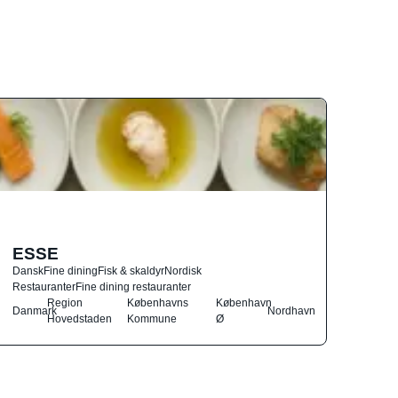
ESSE
Dansk
Fine dining
Fisk & skaldyr
Nordisk
Restauranter
Fine dining restauranter
Region
Københavns
København
Danmark
Nordhavn
Hovedstaden
Kommune
Ø