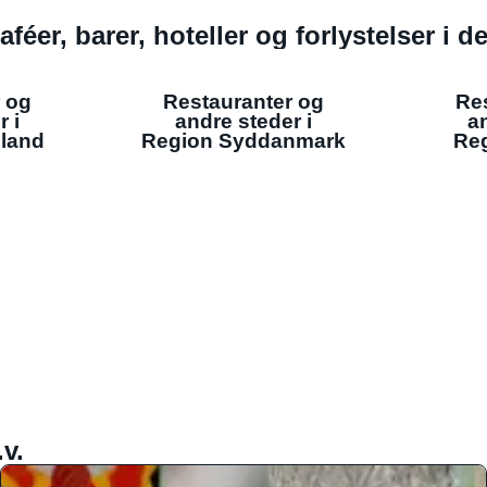
aféer, barer, hoteller og forlystelser i 
 og
Restauranter og
Re
r i
andre steder i
an
lland
Region Syddanmark
Reg
v.