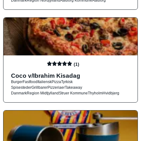
Danmark
Region Nordjylland
Aalborg Kommune
Aalborg
(1)
Coco v/Ibrahim Kisadag
Burger
Fastfood
Italiensk
Pizza
Tyrkisk
Spisesteder
Grillbarer
Pizzeriaer
Takeaway
Danmark
Region Midtjylland
Struer Kommune
Thyholm
Hvidbjerg