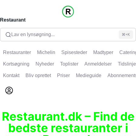
Restaurant
Lav en lynsøgning...
⌘+K
Restauranter
Michelin
Spisesteder
Madtyper
Caterin
Kortsøgning
Nyheder
Toplister
Anmeldelser
Tidslinje
Kontakt
Bliv oprettet
Priser
Medieguide
Abonnement
Restaurant.dk – Find de
bedste restauranter i