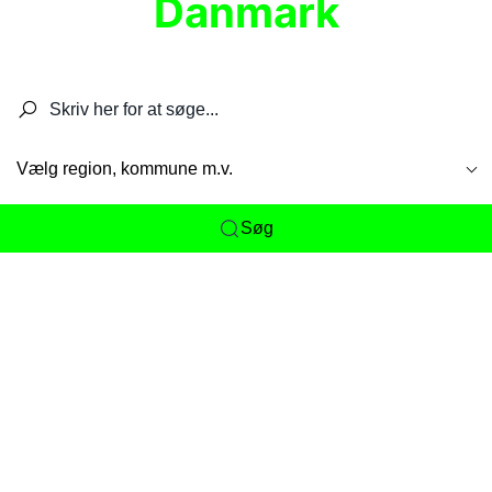
Danmark
Søg efter restauranter, spisesteder, caféer,
barer, pubber, hoteller og aktiviteter.
Vælg region, kommune m.v.
Søg
Her får du det komplette overblik
over
Danmarks mange spisesteder, caféer og
restauranter samlet ét sted. Vi gør det nemt for
dig at opdage alt fra skjulte lokale favoritter til
eksklusive gourmetoplevelser på tværs af alle
landets byer og regioner.
Søgningen er gjort enkel, så du hurtigt kan filtrere
efter madtype, lokation eller specifikke ønsker til