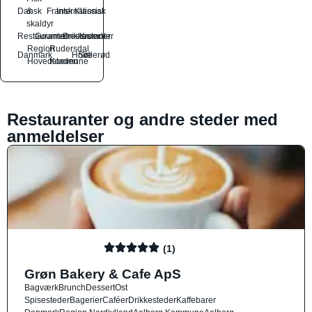
Dansk
&
Fransk
International
Klassisk
skaldyr
Restauranter
Gourmetrestauranter
Drikkesteder
Kroer
Region
Rudersdal
Danmark
Holte
Søllerød
Hovedstaden
Kommune
Restauranter og andre steder med
anmeldelser
(1)
Grøn Bakery & Cafe ApS
Bagværk
Brunch
Dessert
Ost
Spisesteder
Bagerier
Caféer
Drikkesteder
Kaffebarer