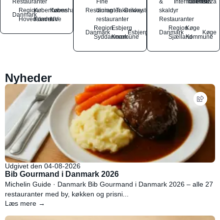
Restauranter
Fine
&
International
Italiensk
Pasta
Pizza
Region
Københavns
København
Restauranter
dining
Takeaway
Drikkesteder
skaldyr
Danmark
Hovedstaden
Kommune
NV
restauranter
Restauranter
Region
Esbjerg
Region
Køge
Danmark
Esbjerg
Danmark
Køge
Syddanmark
Kommune
Sjælland
Kommune
Nyheder
Udgivet den 04-08-2026
Bib Gourmand i Danmark 2026
Michelin Guide · Danmark Bib Gourmand i Danmark 2026 – alle 27
restauranter med by, køkken og prisni...
Læs mere →