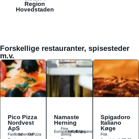
Region
Hovedstaden
Forskellige restauranter, spisesteder
m.v.
Pico Pizza
Namaste
Spigadoro
Nordvest
Herning
Italiano
ApS
Køge
Fine
Europæisk
Indisk
Kylling
Tapas
Vegansk
Fastfood
Italiensk
Ost
Pizza
dining
Fisk