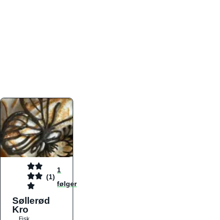
atmosfæren. Platformen er faktabaseret,
overskuelig og altid opdateret med de nyeste
informationer, hvilket gør den til det ideelle værktøj
for både lokale madelskere og turister på farten.
Find præcis den madtype og den stemning, der
passer til din næste middag, uanset hvor i landet
du befinder dig.
1
(1)
følger
Søllerød
Kro
Fisk