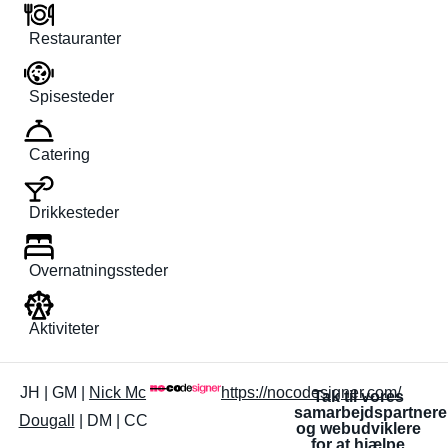
Restauranter
Spisesteder
Catering
Drikkesteder
Overnatningssteder
Aktiviteter
JH | GM |
Nick Mc
https://nocodesigner.com/
Tak til vores
samarbejdspartnere
Dougall
| DM | CC
og webudviklere
for at hjælpe