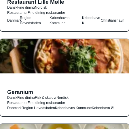
Restaurant Lille Mølle
Dansk
Fine dining
Nordisk
Restauranter
Fine dining restauranter
Region
Københavns
København
Danmark
Christianshavn
Hovedstaden
Kommune
K
Geranium
Dansk
Fine dining
Fisk & skaldyr
Nordisk
Restauranter
Fine dining restauranter
Danmark
Region Hovedstaden
Københavns Kommune
København Ø