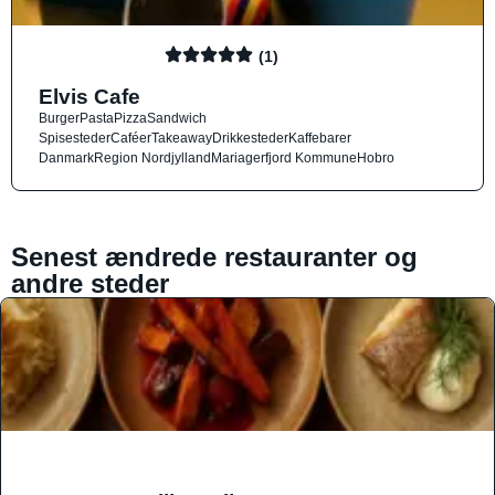
(1)
Elvis Cafe
Burger
Pasta
Pizza
Sandwich
Spisesteder
Caféer
Takeaway
Drikkesteder
Kaffebarer
Danmark
Region Nordjylland
Mariagerfjord Kommune
Hobro
Senest ændrede restauranter og
andre steder