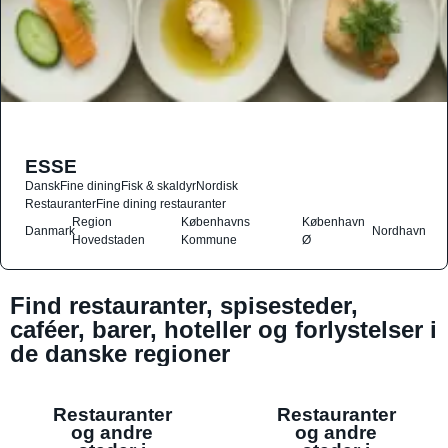
ESSE
Dansk
Fine dining
Fisk & skaldyr
Nordisk
Restauranter
Fine dining restauranter
Region
Københavns
København
Danmark
Nordhavn
Hovedstaden
Kommune
Ø
Find restauranter, spisesteder,
caféer, barer, hoteller og forlystelser i
de danske regioner
Restauranter
Restauranter
og andre
og andre