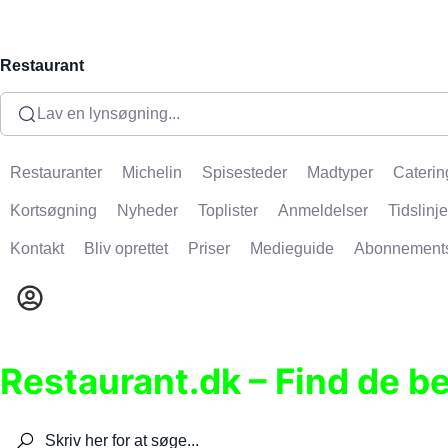
Restaurant
Lav en lynsøgning...
Restauranter
Michelin
Spisesteder
Madtyper
Caterin
Kortsøgning
Nyheder
Toplister
Anmeldelser
Tidslinje
Kontakt
Bliv oprettet
Priser
Medieguide
Abonnement
Restaurant.dk – Find de b
Søg efter restauranter, spisesteder, caféer, bare