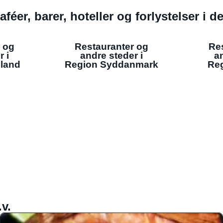
aféer, barer, hoteller og forlystelser i 
 og
Restauranter og
Re
r i
andre steder i
an
lland
Region Syddanmark
Reg
v.