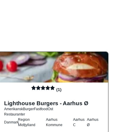
(1)
Lighthouse Burgers - Aarhus Ø
Amerikansk
Burger
Fastfood
Ost
Restauranter
Region
Aarhus
Aarhus
Aarhus
Danmark
Midtjylland
Kommune
C
Ø