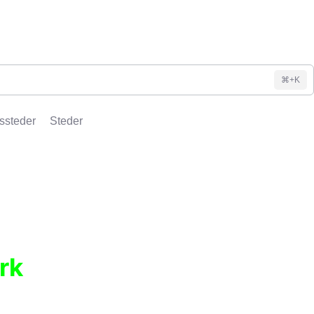
⌘+K
ssteder
Steder
rk