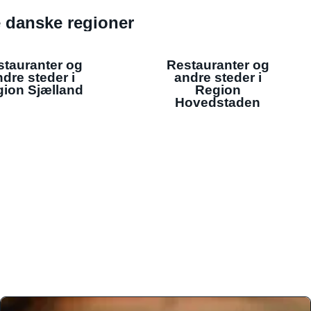
de danske regioner
stauranter og
Restauranter og
dre steder i
andre steder i
ion Sjælland
Region
Hovedstaden