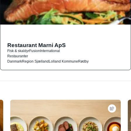
Restaurant Marni ApS
Fisk & skaldyr
Fusion
International
Restauranter
Danmark
Region Sjælland
Lolland Kommune
Rødby