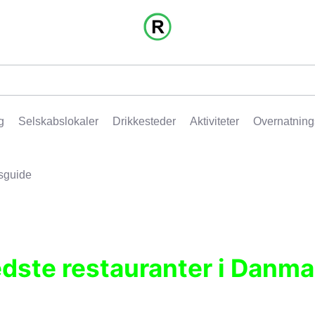
g
Selskabslokaler
Drikkesteder
Aktiviteter
Overnatning
sguide
edste restauranter i Danma
r, pubber, hoteller og aktiviteter.