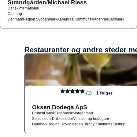
Strandgården/Michael Riess
Dansk
International
Catering
Danmark
Region Syddanmark
Aabenraa Kommune
Aabenraa
Barsmark
Restauranter og andre steder m
(1)
1 følger
Oksen Bodega ApS
Brunch
Dansk
Europæisk
Morgenmad
Spisesteder
Drikkesteder
Vinstuer og bodegaer
Danmark
Region Hovedstaden
Tårnby Kommune
Kastrup