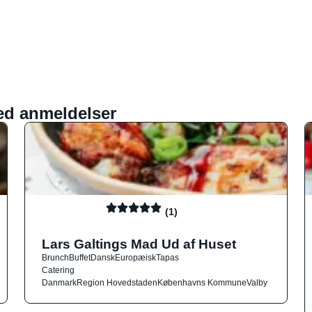
ed anmeldelser
(1)
Lars Galtings Mad Ud af Huset
Brunch
Buffet
Dansk
Europæisk
Tapas
Catering
Danmark
Region Hovedstaden
Københavns Kommune
Valby