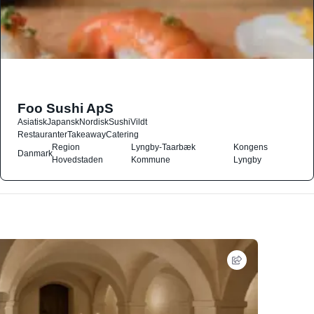
Foo Sushi ApS
Asiatisk
Japansk
Nordisk
Sushi
Vildt
Restauranter
Takeaway
Catering
Region
Lyngby-Taarbæk
Kongens
Danmark
Hovedstaden
Kommune
Lyngby