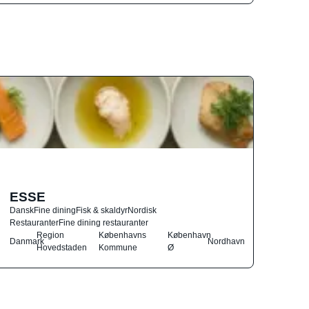
ESSE
Dansk
Fine dining
Fisk & skaldyr
Nordisk
Restauranter
Fine dining restauranter
Region
Københavns
København
Danmark
Nordhavn
Hovedstaden
Kommune
Ø