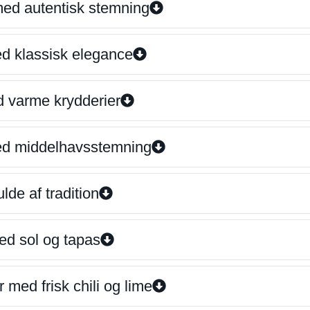
 med autentisk stemning
ed klassisk elegance
d varme krydderier
ed middelhavsstemning
lde af tradition
ed sol og tapas
 med frisk chili og lime