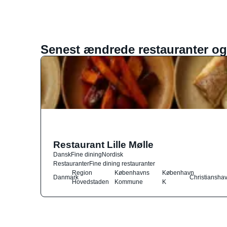
Senest ændrede restauranter og
Restaurant Lille Mølle
Dansk
Fine dining
Nordisk
Restauranter
Fine dining restauranter
Region
Københavns
København
Danmark
Christiansha
Hovedstaden
Kommune
K