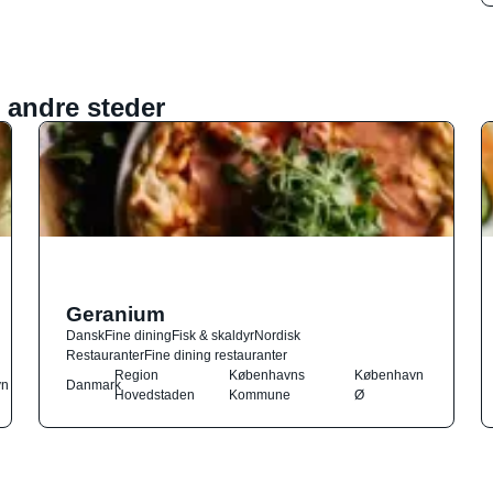
 andre steder
Geranium
Dansk
Fine dining
Fisk & skaldyr
Nordisk
Restauranter
Fine dining restauranter
Region
Københavns
København
vn
Danmark
Hovedstaden
Kommune
Ø