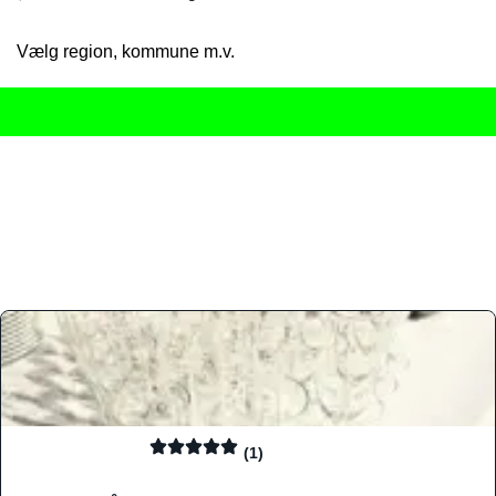
Vælg region, kommune m.v.
Her får du det komplette overblik
over Danmarks mange spisested
gourmetoplevelser på tværs af alle landets byer og regioner.
Søgningen er gjort enkel, så du hurtigt kan filtrere efter madtyp
informationer, hvilket gør den til det ideelle værktøj for både lo
Find præcis den madtype og den stemning, der passer til din næ
(1)