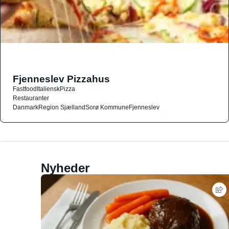
Fjenneslev Pizzahus
Fastfood
Italiensk
Pizza
Restauranter
Danmark
Region Sjælland
Sorø Kommune
Fjenneslev
Nyheder