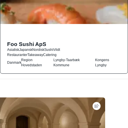
Foo Sushi ApS
Asiatisk
Japansk
Nordisk
Sushi
Vildt
Restauranter
Takeaway
Catering
Region
Lyngby-Taarbæk
Kongens
Danmark
Hovedstaden
Kommune
Lyngby