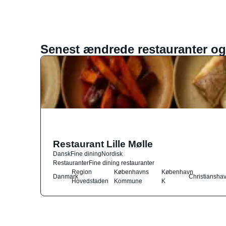
Senest ændrede restauranter og
Restaurant Lille Mølle
Dansk
Fine dining
Nordisk
Restauranter
Fine dining restauranter
Region
Københavns
København
Danmark
Christiansha
Hovedstaden
Kommune
K