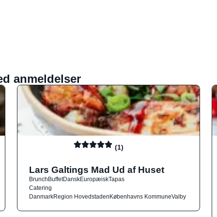
ed anmeldelser
(1)
Lars Galtings Mad Ud af Huset
Brunch
Buffet
Dansk
Europæisk
Tapas
Catering
Danmark
Region Hovedstaden
Københavns Kommune
Valby