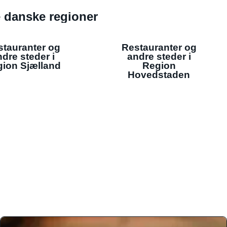
de danske regioner
stauranter og
Restauranter og
dre steder i
andre steder i
ion Sjælland
Region
Hovedstaden