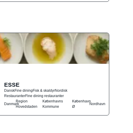
ESSE
Dansk
Fine dining
Fisk & skaldyr
Nordisk
Restauranter
Fine dining restauranter
Region
Københavns
København
Danmark
Nordhavn
Hovedstaden
Kommune
Ø