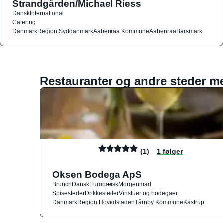
Strandgården/Michael Riess
Dansk
International
Catering
Danmark
Region Syddanmark
Aabenraa Kommune
Aabenraa
Barsmark
Restauranter og andre steder m
(1)
1 følger
Oksen Bodega ApS
Brunch
Dansk
Europæisk
Morgenmad
Spisesteder
Drikkesteder
Vinstuer og bodegaer
Danmark
Region Hovedstaden
Tårnby Kommune
Kastrup