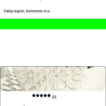
Vælg region, kommune m.v.
Her får du det komplette overblik
over Danmarks mange spisested
gourmetoplevelser på tværs af alle landets byer og regioner.
Søgningen er gjort enkel, så du hurtigt kan filtrere efter madtyp
informationer, hvilket gør den til det ideelle værktøj for både lo
Find præcis den madtype og den stemning, der passer til din næ
(1)