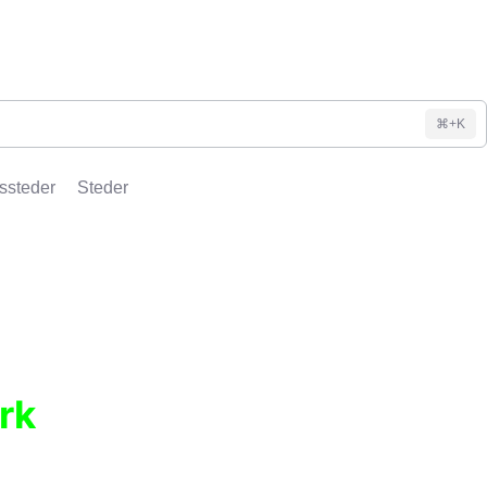
⌘+K
ssteder
Steder
rk