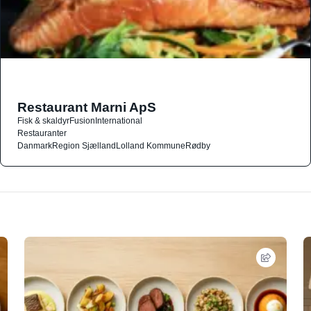
Restaurant Marni ApS
Fisk & skaldyr
Fusion
International
Restauranter
Danmark
Region Sjælland
Lolland Kommune
Rødby