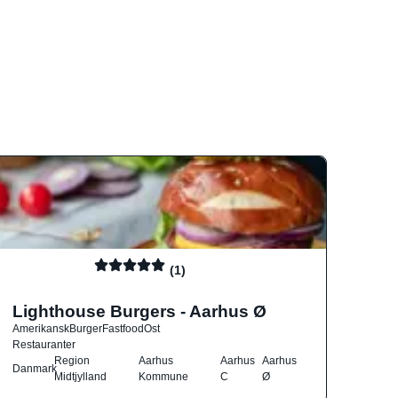
(1)
Lighthouse Burgers - Aarhus Ø
Amerikansk
Burger
Fastfood
Ost
Restauranter
Region
Aarhus
Aarhus
Aarhus
Danmark
Midtjylland
Kommune
C
Ø