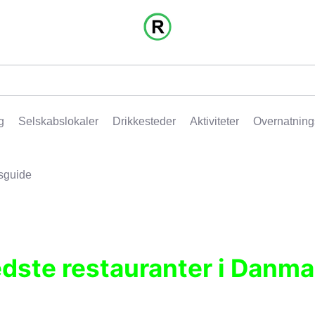
g
Selskabslokaler
Drikkesteder
Aktiviteter
Overnatning
sguide
edste restauranter i Danma
r, pubber, hoteller og aktiviteter.