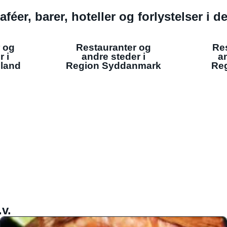
aféer, barer, hoteller og forlystelser i 
 og
Restauranter og
Re
r i
andre steder i
an
lland
Region Syddanmark
Reg
v.