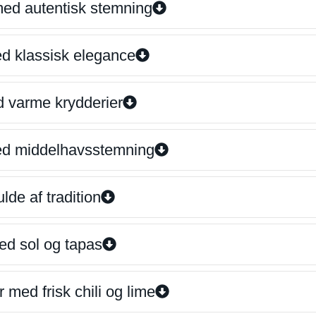
 med autentisk stemning
ed klassisk elegance
d varme krydderier
ed middelhavsstemning
lde af tradition
ed sol og tapas
 med frisk chili og lime