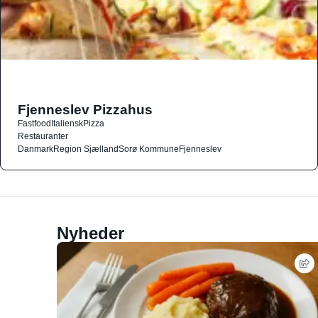
Fjenneslev Pizzahus
Fastfood
Italiensk
Pizza
Restauranter
Danmark
Region Sjælland
Sorø Kommune
Fjenneslev
Nyheder