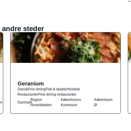
 andre steder
Geranium
Dansk
Fine dining
Fisk & skaldyr
Nordisk
Restauranter
Fine dining restauranter
Region
Københavns
København
vn
Danmark
Hovedstaden
Kommune
Ø