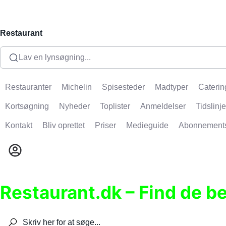
Restaurant
Lav en lynsøgning...
Restauranter
Michelin
Spisesteder
Madtyper
Caterin
Kortsøgning
Nyheder
Toplister
Anmeldelser
Tidslinje
Kontakt
Bliv oprettet
Priser
Medieguide
Abonnement
Restaurant.dk – Find de b
Søg efter restauranter, spisesteder, caféer, bare