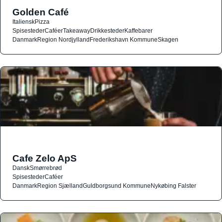
Golden Café
Italiensk
Pizza
Spisesteder
Caféer
Takeaway
Drikkesteder
Kaffebarer
Danmark
Region Nordjylland
Frederikshavn Kommune
Skagen
Cafe Zelo ApS
Dansk
Smørrebrød
Spisesteder
Caféer
Danmark
Region Sjælland
Guldborgsund Kommune
Nykøbing Falster