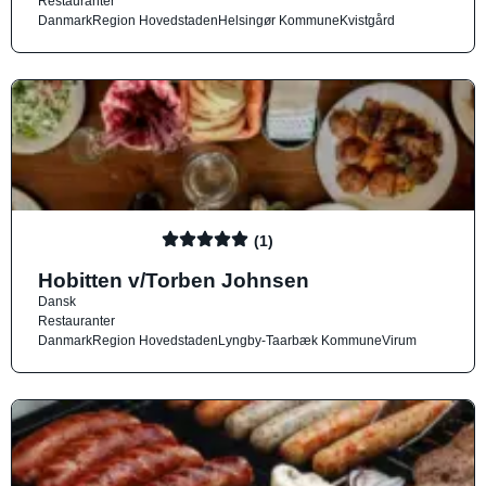
Restauranter
Danmark
Region Hovedstaden
Helsingør Kommune
Kvistgård
(1)
Hobitten v/Torben Johnsen
Dansk
Restauranter
Danmark
Region Hovedstaden
Lyngby-Taarbæk Kommune
Virum