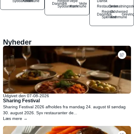
Syddanmark
Kommune
Region
Vejle
Dansk
Danmark
Vejle
Syddanmark
Kommune
Restauranter
Overnatningsst
Region
Odsherred
Danmark
Grevin
Sjælland
Kommune
Nyheder
Udgivet den 07-08-2026
Sharing Festival
Sharing Festival 2026 afholdes fra mandag 24. august til søndag
30. august 2026. Syv restauranter de...
Læs mere →