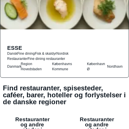
ESSE
Dansk
Fine dining
Fisk & skaldyr
Nordisk
Restauranter
Fine dining restauranter
Region
Københavns
København
Danmark
Nordhavn
Hovedstaden
Kommune
Ø
Find restauranter, spisesteder,
caféer, barer, hoteller og forlystelser i
de danske regioner
Restauranter
Restauranter
og andre
og andre