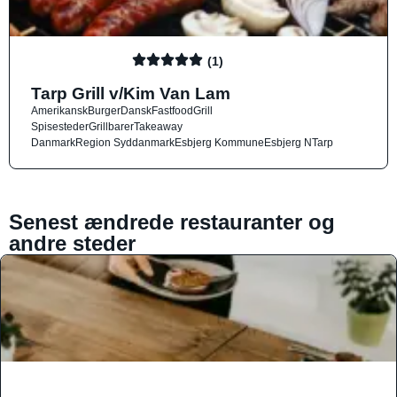
(1)
Tarp Grill v/Kim Van Lam
Amerikansk
Burger
Dansk
Fastfood
Grill
Spisesteder
Grillbarer
Takeaway
Danmark
Region Syddanmark
Esbjerg Kommune
Esbjerg N
Tarp
Senest ændrede restauranter og
andre steder