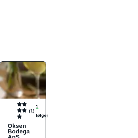
atmosfæren. Platformen er faktabaseret,
overskuelig og altid opdateret med de nyeste
informationer, hvilket gør den til det ideelle værktøj
for både lokale madelskere og turister på farten.
Find præcis den madtype og den stemning, der
passer til din næste middag, uanset hvor i landet
du befinder dig.
1
(1)
følger
Oksen
Bodega
ApS