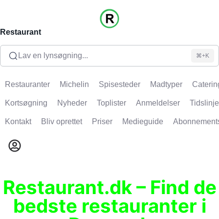
Restaurant
Lav en lynsøgning...
⌘+K
Restauranter
Michelin
Spisesteder
Madtyper
Caterin
Kortsøgning
Nyheder
Toplister
Anmeldelser
Tidslinje
Kontakt
Bliv oprettet
Priser
Medieguide
Abonnement
Restaurant.dk – Find de
bedste restauranter i