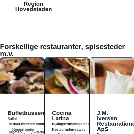
Region
Hovedstaden
Forskellige restauranter, spisesteder
m.v.
Buffetbussen
Cocina
J.M.
Latina
Iversen
Buffet
Restauration
Restauranter
Buffetrestauranter
Catering
Kylling
Mexicansk
Ost
Salat
Taco
Vegetarisk
ApS
Region
Tønder
Restauranter
Takeaway
Danmark
Skærbæk