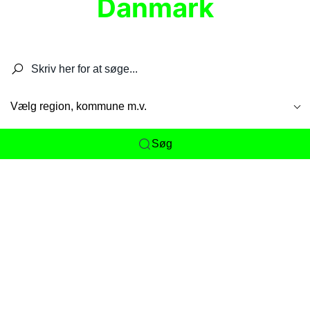
Danmark
Søg efter restauranter, spisesteder, caféer,
barer, pubber, hoteller og aktiviteter.
Vælg region, kommune m.v.
Søg
Her får du det komplette overblik
over
Danmarks mange spisesteder, caféer og
restauranter samlet ét sted. Vi gør det nemt for
dig at opdage alt fra skjulte lokale favoritter til
eksklusive gourmetoplevelser på tværs af alle
landets byer og regioner.
Søgningen er gjort enkel, så du hurtigt kan filtrere
efter madtype, lokation eller specifikke ønsker til