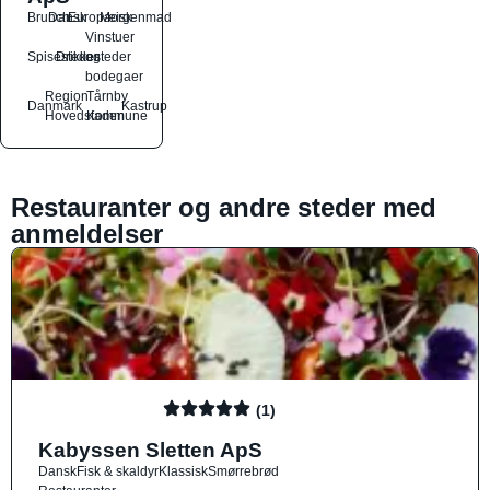
Brunch
Dansk
Europæisk
Morgenmad
Vinstuer
Spisesteder
Drikkesteder
og
bodegaer
Region
Tårnby
Danmark
Kastrup
Hovedstaden
Kommune
Restauranter og andre steder med
anmeldelser
(1)
Kabyssen Sletten ApS
Dansk
Fisk & skaldyr
Klassisk
Smørrebrød