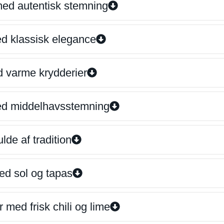
 med autentisk stemning
ed klassisk elegance
d varme krydderier
ed middelhavsstemning
lde af tradition
ed sol og tapas
 med frisk chili og lime