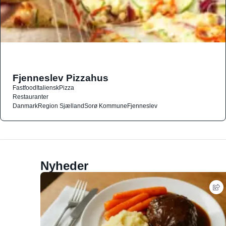
Fjenneslev Pizzahus
Fastfood
Italiensk
Pizza
Restauranter
Danmark
Region Sjælland
Sorø Kommune
Fjenneslev
Nyheder