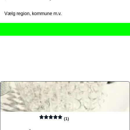
Vælg region, kommune m.v.
Her får du det komplette overblik
over Danmarks mange spisested
gourmetoplevelser på tværs af alle landets byer og regioner.
Søgningen er gjort enkel, så du hurtigt kan filtrere efter madtyp
informationer, hvilket gør den til det ideelle værktøj for både lo
Find præcis den madtype og den stemning, der passer til din næ
(1)