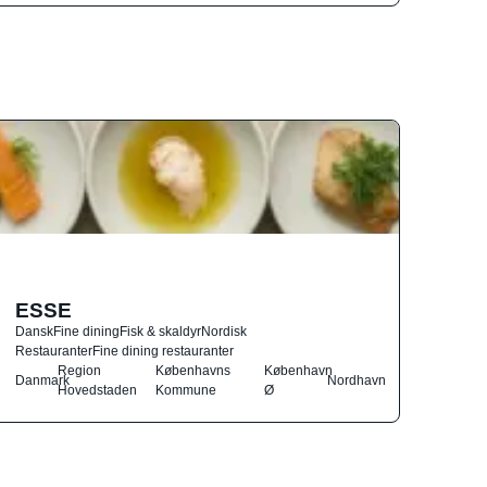
ESSE
Dansk
Fine dining
Fisk & skaldyr
Nordisk
Restauranter
Fine dining restauranter
Region
Københavns
København
Danmark
Nordhavn
Hovedstaden
Kommune
Ø