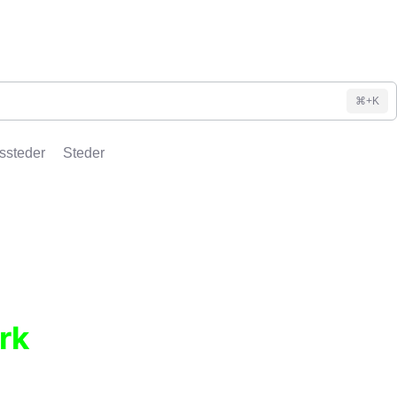
⌘+K
ssteder
Steder
rk