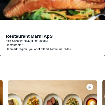
Restaurant Marni ApS
Fisk & skaldyr
Fusion
International
Restauranter
Danmark
Region Sjælland
Lolland Kommune
Rødby