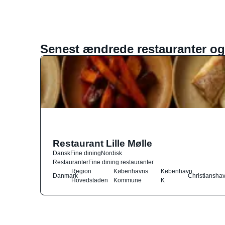
Senest ændrede restauranter og
Restaurant Lille Mølle
Dansk
Fine dining
Nordisk
Restauranter
Fine dining restauranter
Region
Københavns
København
Danmark
Christiansha
Hovedstaden
Kommune
K