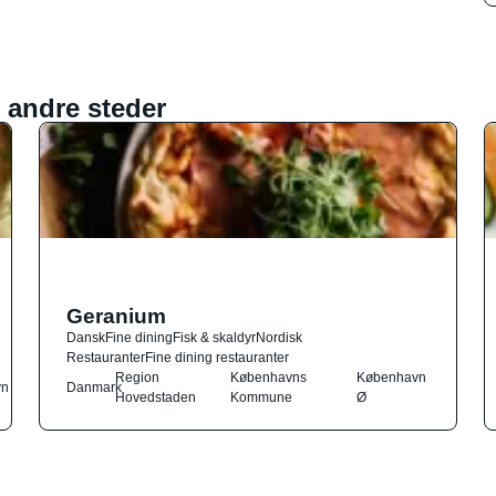
 andre steder
Geranium
Dansk
Fine dining
Fisk & skaldyr
Nordisk
Restauranter
Fine dining restauranter
Region
Københavns
København
vn
Danmark
Hovedstaden
Kommune
Ø