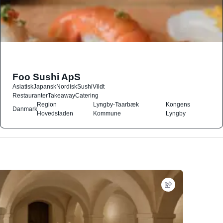
Foo Sushi ApS
Asiatisk
Japansk
Nordisk
Sushi
Vildt
Restauranter
Takeaway
Catering
Region
Lyngby-Taarbæk
Kongens
Danmark
Hovedstaden
Kommune
Lyngby