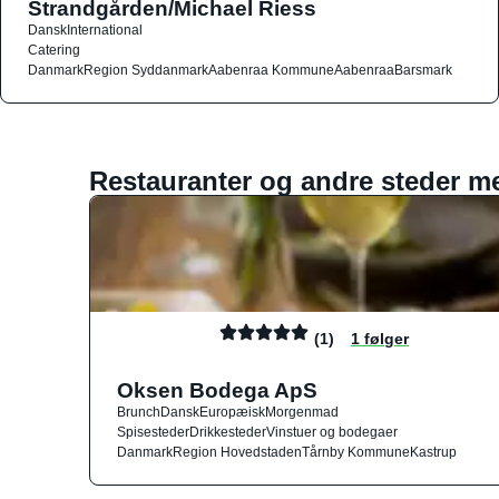
Strandgården/Michael Riess
Dansk
International
Catering
Danmark
Region Syddanmark
Aabenraa Kommune
Aabenraa
Barsmark
Restauranter og andre steder m
(1)
1 følger
Oksen Bodega ApS
Brunch
Dansk
Europæisk
Morgenmad
Spisesteder
Drikkesteder
Vinstuer og bodegaer
Danmark
Region Hovedstaden
Tårnby Kommune
Kastrup