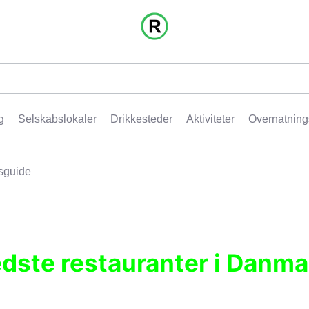
g
Selskabslokaler
Drikkesteder
Aktiviteter
Overnatning
sguide
edste restauranter i Danma
r, pubber, hoteller og aktiviteter.