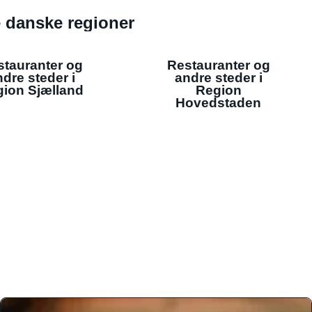
de danske regioner
stauranter og
Restauranter og
dre steder i
andre steder i
ion Sjælland
Region
Hovedstaden