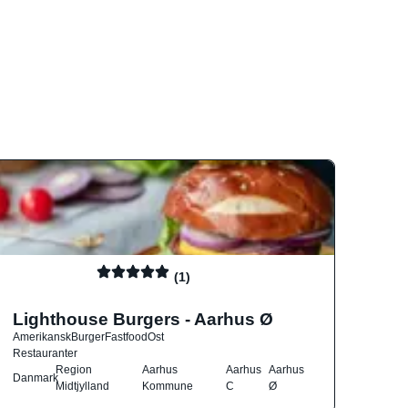
(1)
Lighthouse Burgers - Aarhus Ø
Amerikansk
Burger
Fastfood
Ost
Restauranter
Region
Aarhus
Aarhus
Aarhus
Danmark
Midtjylland
Kommune
C
Ø