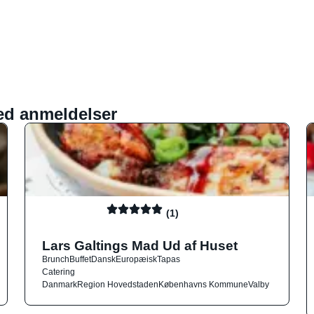
ed anmeldelser
(1)
Lars Galtings Mad Ud af Huset
Brunch
Buffet
Dansk
Europæisk
Tapas
Catering
Danmark
Region Hovedstaden
Københavns Kommune
Valby