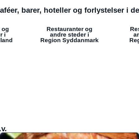
aféer, barer, hoteller og forlystelser i 
 og
Restauranter og
Re
r i
andre steder i
an
lland
Region Syddanmark
Reg
v.