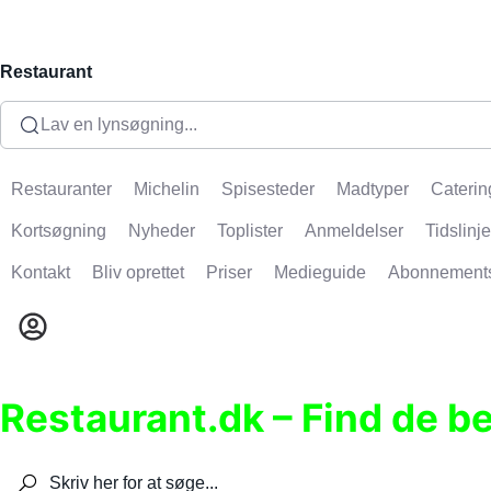
Restaurant
Lav en lynsøgning...
Restauranter
Michelin
Spisesteder
Madtyper
Caterin
Kortsøgning
Nyheder
Toplister
Anmeldelser
Tidslinje
Kontakt
Bliv oprettet
Priser
Medieguide
Abonnement
Restaurant.dk – Find de b
Søg efter restauranter, spisesteder, caféer, bare