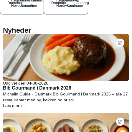
Region
Københavns
København
Region
Aalborg
Danmark
Danmark
Aalborg
Hovedstaden
Kommune
N
Nordjylland
Kommune
Nyheder
Udgivet den 04-08-2026
Bib Gourmand i Danmark 2026
Michelin Guide · Danmark Bib Gourmand i Danmark 2026 – alle 27
restauranter med by, køkken og prisni...
Læs mere →