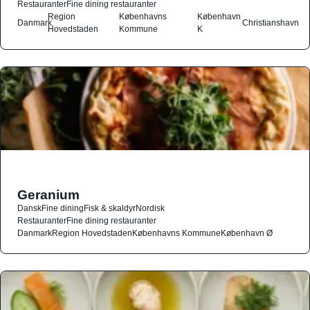
Restauranter
Fine dining restauranter
Region
Københavns
København
Danmark
Christianshavn
Hovedstaden
Kommune
K
Geranium
Dansk
Fine dining
Fisk & skaldyr
Nordisk
Restauranter
Fine dining restauranter
Danmark
Region Hovedstaden
Københavns Kommune
København Ø