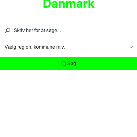
Danmark
Søg efter restauranter, spisesteder, caféer,
barer, pubber, hoteller og aktiviteter.
Vælg region, kommune m.v.
Søg
Her får du det komplette overblik
over
Danmarks mange spisesteder, caféer og
restauranter samlet ét sted. Vi gør det nemt for
dig at opdage alt fra skjulte lokale favoritter til
eksklusive gourmetoplevelser på tværs af alle
landets byer og regioner.
Søgningen er gjort enkel, så du hurtigt kan filtrere
efter madtype, lokation eller specifikke ønsker til