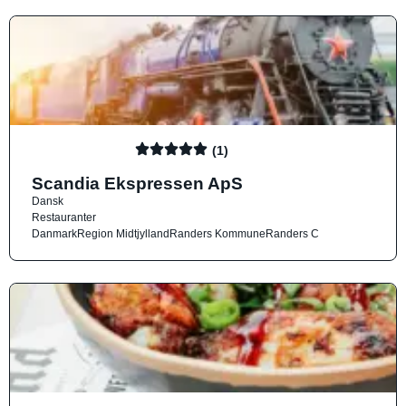
(1)
Scandia Ekspressen ApS
Dansk
Restauranter
Danmark
Region Midtjylland
Randers Kommune
Randers C