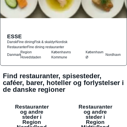
ESSE
Dansk
Fine dining
Fisk & skaldyr
Nordisk
Restauranter
Fine dining restauranter
Region
Københavns
København
Danmark
Nordhavn
Hovedstaden
Kommune
Ø
Find restauranter, spisesteder,
caféer, barer, hoteller og forlystelser i
de danske regioner
Restauranter
Restauranter
og andre
og andre
steder i
steder i
Region
Region