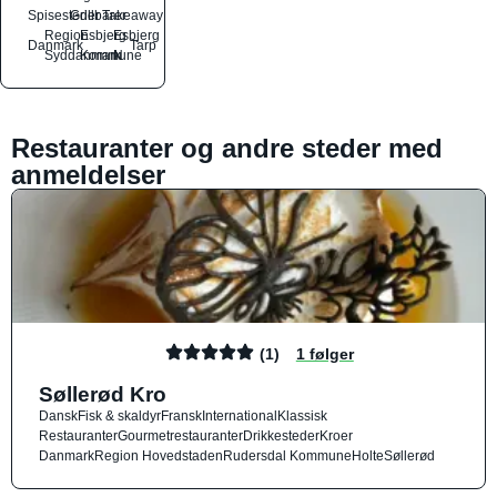
Spisesteder
Grillbarer
Takeaway
Region
Esbjerg
Esbjerg
Danmark
Tarp
Syddanmark
Kommune
N
Restauranter og andre steder med
anmeldelser
(1)
1 følger
Søllerød Kro
Dansk
Fisk & skaldyr
Fransk
International
Klassisk
Restauranter
Gourmetrestauranter
Drikkesteder
Kroer
Danmark
Region Hovedstaden
Rudersdal Kommune
Holte
Søllerød