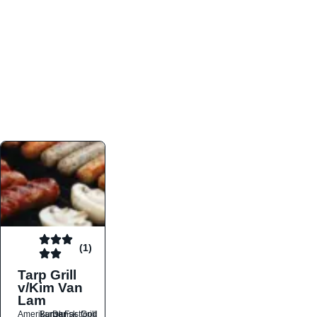
atmosfæren. Platformen er faktabaseret,
overskuelig og altid opdateret med de nyeste
informationer, hvilket gør den til det ideelle værktøj
for både lokale madelskere og turister på farten.
Find præcis den madtype og den stemning, der
passer til din næste middag, uanset hvor i landet
du befinder dig.
(1)
Tarp Grill
v/Kim Van
Lam
Amerikansk
Burger
Dansk
Fastfood
Grill