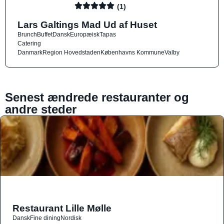
(1)
Lars Galtings Mad Ud af Huset
Brunch
Buffet
Dansk
Europæisk
Tapas
Catering
Danmark
Region Hovedstaden
Københavns Kommune
Valby
Senest ændrede restauranter og
andre steder
Restaurant Lille Mølle
Dansk
Fine dining
Nordisk