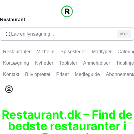
Restaurant
Lav en lynsøgning...
⌘+K
Restauranter
Michelin
Spisesteder
Madtyper
Caterin
Kortsøgning
Nyheder
Toplister
Anmeldelser
Tidslinje
Kontakt
Bliv oprettet
Priser
Medieguide
Abonnement
Restaurant.dk – Find de
bedste restauranter i