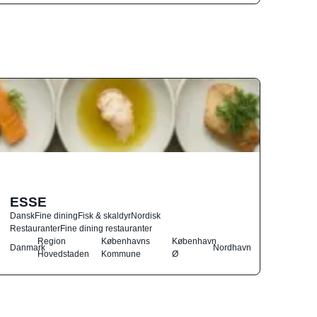
ESSE
Dansk
Fine dining
Fisk & skaldyr
Nordisk
Restauranter
Fine dining restauranter
Region
Københavns
København
Danmark
Nordhavn
Hovedstaden
Kommune
Ø