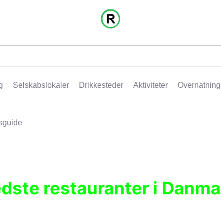
g
Selskabslokaler
Drikkesteder
Aktiviteter
Overnatning
sguide
edste restauranter i Danma
r, pubber, hoteller og aktiviteter.