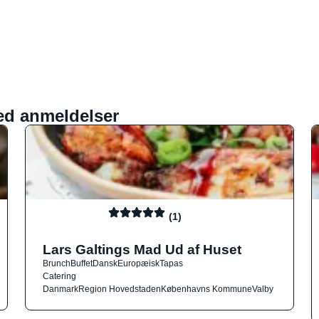
ed anmeldelser
(1)
Lars Galtings Mad Ud af Huset
Brunch
Buffet
Dansk
Europæisk
Tapas
Catering
Danmark
Region Hovedstaden
Københavns Kommune
Valby