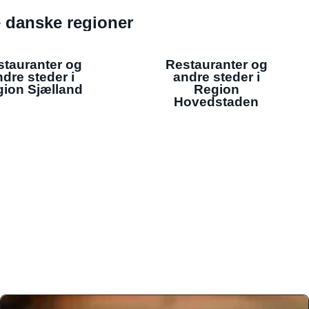
de danske regioner
stauranter og
Restauranter og
dre steder i
andre steder i
ion Sjælland
Region
Hovedstaden