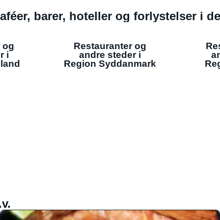
aféer, barer, hoteller og forlystelser i 
 og
Restauranter og
Re
r i
andre steder i
an
lland
Region Syddanmark
Reg
v.