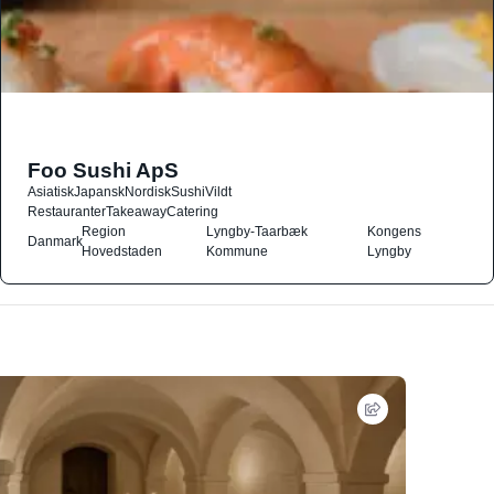
Foo Sushi ApS
Asiatisk
Japansk
Nordisk
Sushi
Vildt
Restauranter
Takeaway
Catering
Region
Lyngby-Taarbæk
Kongens
Danmark
Hovedstaden
Kommune
Lyngby