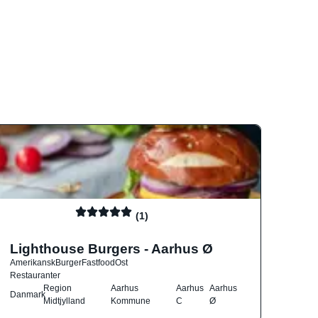
(1)
Lighthouse Burgers - Aarhus Ø
Amerikansk
Burger
Fastfood
Ost
Restauranter
Region
Aarhus
Aarhus
Aarhus
Danmark
Midtjylland
Kommune
C
Ø