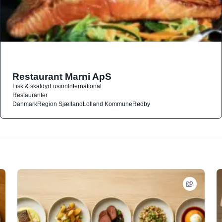
Restaurant Marni ApS
Fisk & skaldyr
Fusion
International
Restauranter
Danmark
Region Sjælland
Lolland Kommune
Rødby