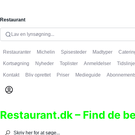
Restaurant
Lav en lynsøgning...
Restauranter
Michelin
Spisesteder
Madtyper
Caterin
Kortsøgning
Nyheder
Toplister
Anmeldelser
Tidslinje
Kontakt
Bliv oprettet
Priser
Medieguide
Abonnement
Restaurant.dk – Find de b
Søg efter restauranter, spisesteder, caféer, bare