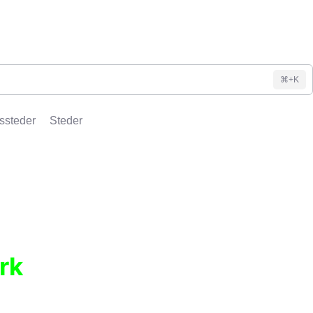
⌘+K
ssteder
Steder
rk