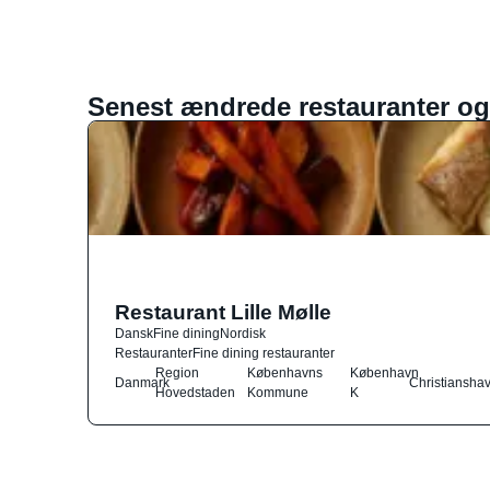
Senest ændrede restauranter og
Restaurant Lille Mølle
Dansk
Fine dining
Nordisk
Restauranter
Fine dining restauranter
Region
Københavns
København
Danmark
Christiansha
Hovedstaden
Kommune
K