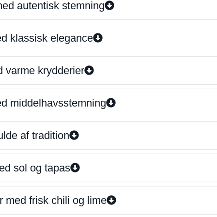
 med autentisk stemning
ed klassisk elegance
d varme krydderier
ed middelhavsstemning
lde af tradition
ed sol og tapas
 med frisk chili og lime