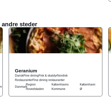
 andre steder
Geranium
Dansk
Fine dining
Fisk & skaldyr
Nordisk
Restauranter
Fine dining restauranter
Region
Københavns
København
vn
Danmark
Hovedstaden
Kommune
Ø