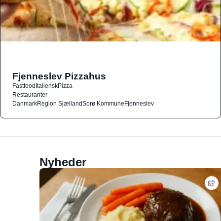
Fjenneslev Pizzahus
Fastfood
Italiensk
Pizza
Restauranter
Danmark
Region Sjælland
Sorø Kommune
Fjenneslev
Nyheder