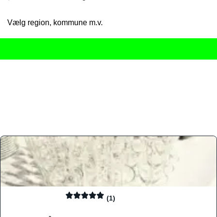
Vælg region, kommune m.v.
Her får du det komplette overblik
over Danmarks mange spisested
gourmetoplevelser på tværs af alle landets byer og regioner.
Søgningen er gjort enkel, så du hurtigt kan filtrere efter madtyp
informationer, hvilket gør den til det ideelle værktøj for både lo
Find præcis den madtype og den stemning, der passer til din næ
(1)