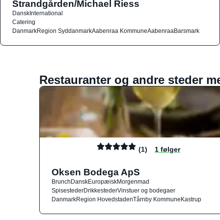
Strandgården/Michael Riess
Dansk
International
Catering
Danmark
Region Syddanmark
Aabenraa Kommune
Aabenraa
Barsmark
Restauranter og andre steder m
(1)
1 følger
Oksen Bodega ApS
Brunch
Dansk
Europæisk
Morgenmad
Spisesteder
Drikkesteder
Vinstuer og bodegaer
Danmark
Region Hovedstaden
Tårnby Kommune
Kastrup