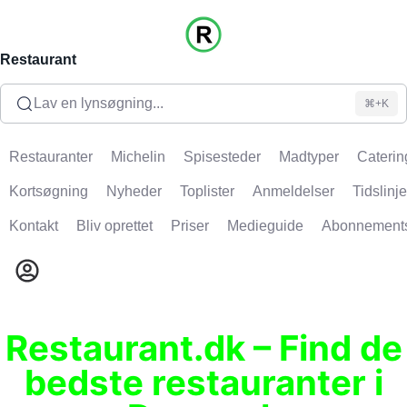
Restaurant
Lav en lynsøgning...
⌘+K
Restauranter
Michelin
Spisesteder
Madtyper
Caterin
Kortsøgning
Nyheder
Toplister
Anmeldelser
Tidslinje
Kontakt
Bliv oprettet
Priser
Medieguide
Abonnement
Restaurant.dk – Find de
bedste restauranter i