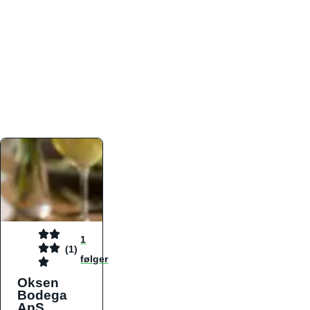
atmosfæren. Platformen er faktabaseret,
overskuelig og altid opdateret med de nyeste
informationer, hvilket gør den til det ideelle værktøj
for både lokale madelskere og turister på farten.
Find præcis den madtype og den stemning, der
passer til din næste middag, uanset hvor i landet
du befinder dig.
1
(1)
følger
Oksen
Bodega
ApS