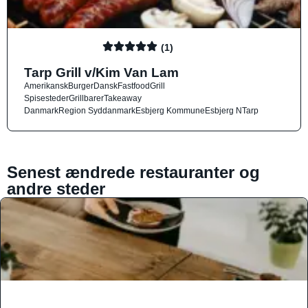
(1)
Tarp Grill v/Kim Van Lam
Amerikansk
Burger
Dansk
Fastfood
Grill
Spisesteder
Grillbarer
Takeaway
Danmark
Region Syddanmark
Esbjerg Kommune
Esbjerg N
Tarp
Senest ændrede restauranter og
andre steder