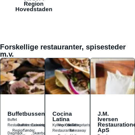
Region
Hovedstaden
Forskellige restauranter, spisesteder
m.v.
Buffetbussen
Cocina
J.M.
Latina
Iversen
Buffet
Restauration
Restauranter
Buffetrestauranter
Catering
Kylling
Mexicansk
Ost
Salat
Taco
Vegetarisk
ApS
Region
Tønder
Restauranter
Takeaway
Danmark
Skærbæk