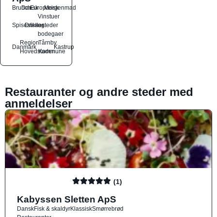
Brunch
Dansk
Europæisk
Morgenmad
Vinstuer
Spisesteder
Drikkesteder
og
bodegaer
Region
Tårnby
Danmark
Kastrup
Hovedstaden
Kommune
Restauranter og andre steder med
anmeldelser
(1)
Kabyssen Sletten ApS
Dansk
Fisk & skaldyr
Klassisk
Smørrebrød