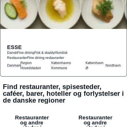
ESSE
Dansk
Fine dining
Fisk & skaldyr
Nordisk
Restauranter
Fine dining restauranter
Region
Københavns
København
Danmark
Nordhavn
Hovedstaden
Kommune
Ø
Find restauranter, spisesteder,
caféer, barer, hoteller og forlystelser i
de danske regioner
Restauranter
Restauranter
og andre
og andre