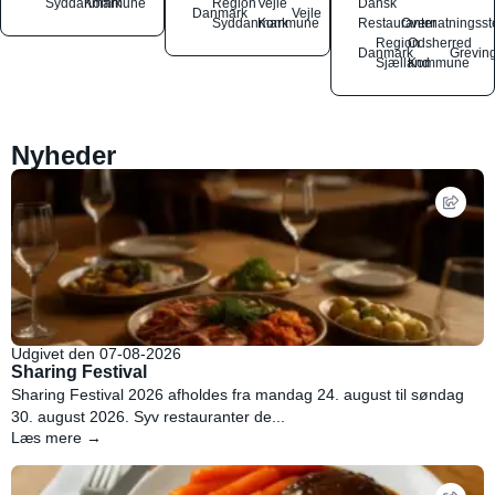
Syddanmark
Kommune
Region
Vejle
Dansk
Danmark
Vejle
Syddanmark
Kommune
Restauranter
Overnatningsst
Region
Odsherred
Danmark
Grevin
Sjælland
Kommune
Nyheder
Udgivet den 07-08-2026
Sharing Festival
Sharing Festival 2026 afholdes fra mandag 24. august til søndag
30. august 2026. Syv restauranter de...
Læs mere →