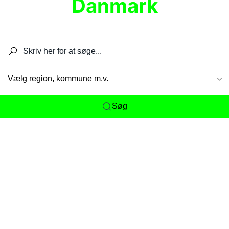
Danmark
Søg efter restauranter, spisesteder, caféer,
barer, pubber, hoteller og aktiviteter.
Vælg region, kommune m.v.
Søg
Her får du det komplette overblik
over
Danmarks mange spisesteder, caféer og
restauranter samlet ét sted. Vi gør det nemt for
dig at opdage alt fra skjulte lokale favoritter til
eksklusive gourmetoplevelser på tværs af alle
landets byer og regioner.
Søgningen er gjort enkel, så du hurtigt kan filtrere
efter madtype, lokation eller specifikke ønsker til