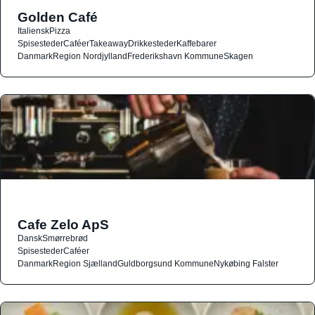
Golden Café
Italiensk
Pizza
Spisesteder
Caféer
Takeaway
Drikkesteder
Kaffebarer
Danmark
Region Nordjylland
Frederikshavn Kommune
Skagen
Cafe Zelo ApS
Dansk
Smørrebrød
Spisesteder
Caféer
Danmark
Region Sjælland
Guldborgsund Kommune
Nykøbing Falster