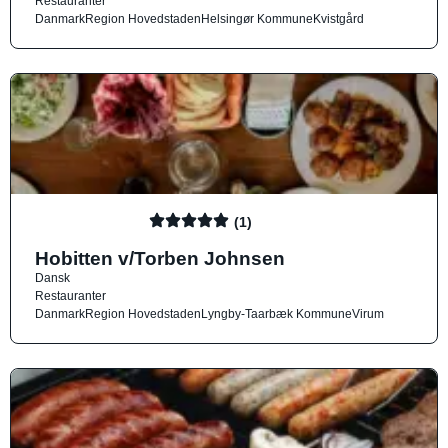
Restauranter
Danmark
Region Hovedstaden
Helsingør Kommune
Kvistgård
(1)
Hobitten v/Torben Johnsen
Dansk
Restauranter
Danmark
Region Hovedstaden
Lyngby-Taarbæk Kommune
Virum