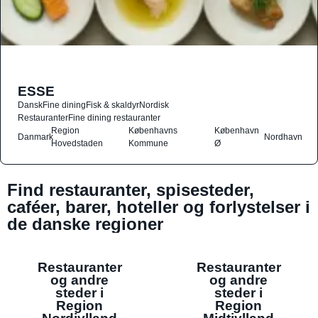
ESSE
Dansk
Fine dining
Fisk & skaldyr
Nordisk
Restauranter
Fine dining restauranter
Region
Københavns
København
Danmark
Nordhavn
Hovedstaden
Kommune
Ø
Find restauranter, spisesteder,
caféer, barer, hoteller og forlystelser i
de danske regioner
Restauranter
Restauranter
og andre
og andre
steder i
steder i
Region
Region