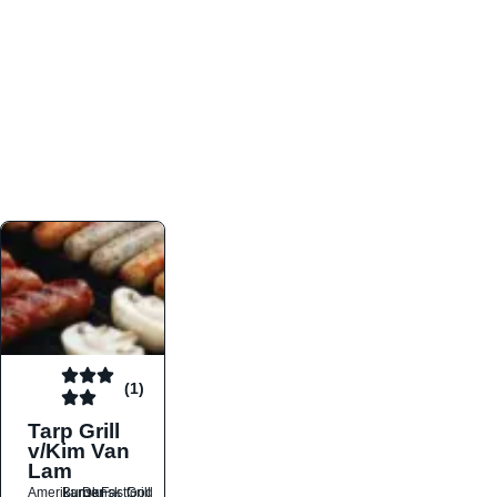
atmosfæren. Platformen er faktabaseret,
overskuelig og altid opdateret med de nyeste
informationer, hvilket gør den til det ideelle værktøj
for både lokale madelskere og turister på farten.
Find præcis den madtype og den stemning, der
passer til din næste middag, uanset hvor i landet
du befinder dig.
(1)
Tarp Grill
v/Kim Van
Lam
Amerikansk
Burger
Dansk
Fastfood
Grill