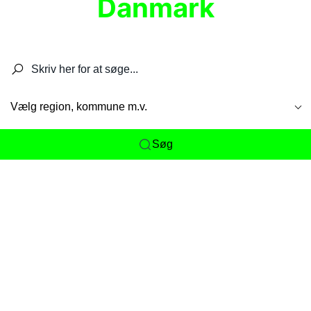
Danmark
Søg efter restauranter, spisesteder, caféer,
barer, pubber, hoteller og aktiviteter.
Vælg region, kommune m.v.
Søg
Her får du det komplette overblik
over
Danmarks mange spisesteder, caféer og
restauranter samlet ét sted. Vi gør det nemt for
dig at opdage alt fra skjulte lokale favoritter til
eksklusive gourmetoplevelser på tværs af alle
landets byer og regioner.
Søgningen er gjort enkel, så du hurtigt kan filtrere
efter madtype, lokation eller specifikke ønsker til