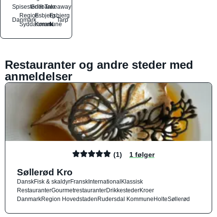
Spisesteder
Grillbarer
Takeaway
Region
Esbjerg
Esbjerg
Danmark
Tarp
Syddanmark
Kommune
N
Restauranter og andre steder med
anmeldelser
(1)
1 følger
Søllerød Kro
Dansk
Fisk & skaldyr
Fransk
International
Klassisk
Restauranter
Gourmetrestauranter
Drikkesteder
Kroer
Danmark
Region Hovedstaden
Rudersdal Kommune
Holte
Søllerød