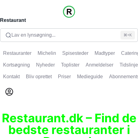
Restaurant
Lav en lynsøgning...
⌘+K
Restauranter
Michelin
Spisesteder
Madtyper
Caterin
Kortsøgning
Nyheder
Toplister
Anmeldelser
Tidslinje
Kontakt
Bliv oprettet
Priser
Medieguide
Abonnement
Restaurant.dk – Find de
bedste restauranter i