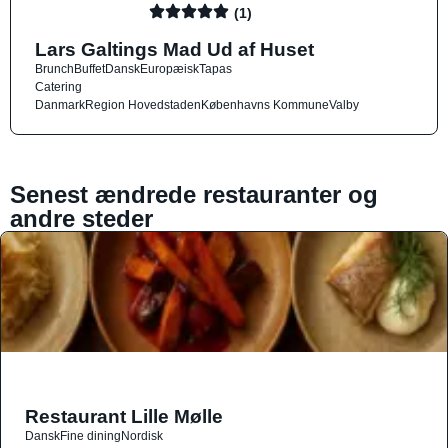
(1)
Lars Galtings Mad Ud af Huset
Brunch
Buffet
Dansk
Europæisk
Tapas
Catering
Danmark
Region Hovedstaden
Københavns Kommune
Valby
Senest ændrede restauranter og
andre steder
Restaurant Lille Mølle
Dansk
Fine dining
Nordisk