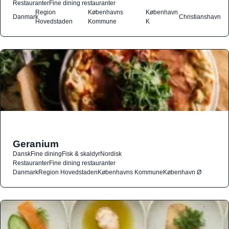
Restauranter
Fine dining restauranter
Region
Københavns
København
Danmark
Christianshavn
Hovedstaden
Kommune
K
Geranium
Dansk
Fine dining
Fisk & skaldyr
Nordisk
Restauranter
Fine dining restauranter
Danmark
Region Hovedstaden
Københavns Kommune
København Ø