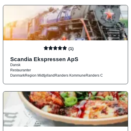
(1)
Scandia Ekspressen ApS
Dansk
Restauranter
Danmark
Region Midtjylland
Randers Kommune
Randers C