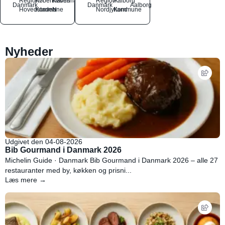
Region
Københavns
København
Region
Aalborg
Danmark
Danmark
Aalborg
Hovedstaden
Kommune
N
Nordjylland
Kommune
Nyheder
Udgivet den 04-08-2026
Bib Gourmand i Danmark 2026
Michelin Guide · Danmark Bib Gourmand i Danmark 2026 – alle 27
restauranter med by, køkken og prisni...
Læs mere →