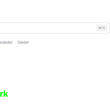
⌘+K
ssteder
Steder
rk