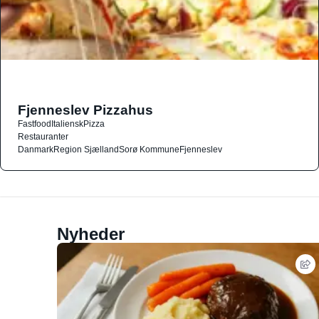
Fjenneslev Pizzahus
Fastfood
Italiensk
Pizza
Restauranter
Danmark
Region Sjælland
Sorø Kommune
Fjenneslev
Nyheder