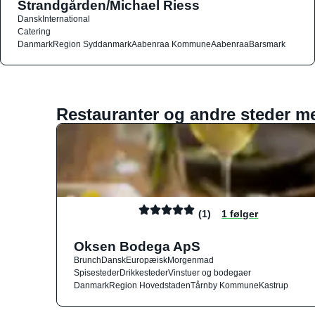
Strandgården/Michael Riess
Dansk
International
Catering
Danmark
Region Syddanmark
Aabenraa Kommune
Aabenraa
Barsmark
Restauranter og andre steder m
(1)
1 følger
Oksen Bodega ApS
Brunch
Dansk
Europæisk
Morgenmad
Spisesteder
Drikkesteder
Vinstuer og bodegaer
Danmark
Region Hovedstaden
Tårnby Kommune
Kastrup