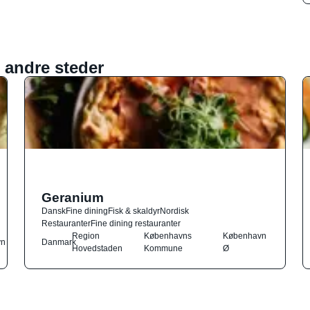
 andre steder
Geranium
Dansk
Fine dining
Fisk & skaldyr
Nordisk
Restauranter
Fine dining restauranter
Region
Københavns
København
vn
Danmark
Hovedstaden
Kommune
Ø