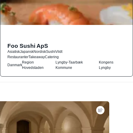
Foo Sushi ApS
Asiatisk
Japansk
Nordisk
Sushi
Vildt
Restauranter
Takeaway
Catering
Region
Lyngby-Taarbæk
Kongens
Danmark
Hovedstaden
Kommune
Lyngby