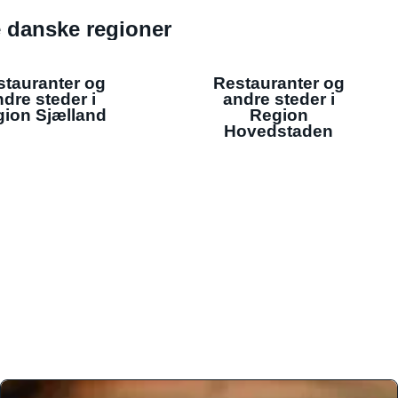
de danske regioner
stauranter og
Restauranter og
dre steder i
andre steder i
ion Sjælland
Region
Hovedstaden