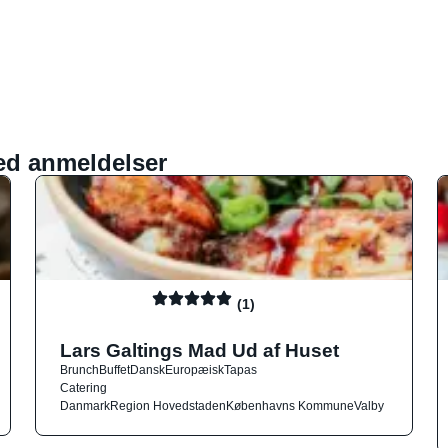
ed anmeldelser
(1)
Lars Galtings Mad Ud af Huset
Brunch
Buffet
Dansk
Europæisk
Tapas
Catering
Danmark
Region Hovedstaden
Københavns Kommune
Valby