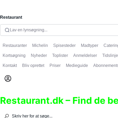
Restaurant
Lav en lynsøgning...
Restauranter
Michelin
Spisesteder
Madtyper
Caterin
Kortsøgning
Nyheder
Toplister
Anmeldelser
Tidslinje
Kontakt
Bliv oprettet
Priser
Medieguide
Abonnement
Restaurant.dk – Find de b
Søg efter restauranter, spisesteder, caféer, bare