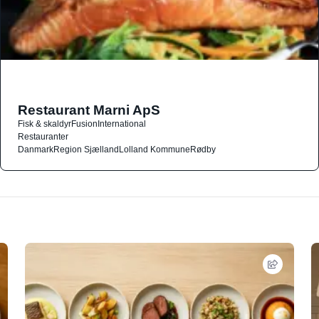
Restaurant Marni ApS
Fisk & skaldyr
Fusion
International
Restauranter
Danmark
Region Sjælland
Lolland Kommune
Rødby