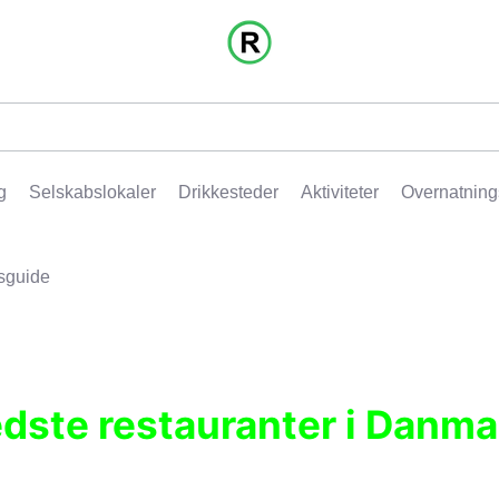
g
Selskabslokaler
Drikkesteder
Aktiviteter
Overnatning
sguide
edste restauranter i Danma
r, pubber, hoteller og aktiviteter.