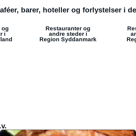
aféer, barer, hoteller og forlystelser i 
 og
Restauranter og
Re
r i
andre steder i
an
lland
Region Syddanmark
Reg
v.