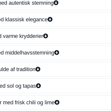
 med autentisk stemning
ed klassisk elegance
d varme krydderier
ed middelhavsstemning
lde af tradition
ed sol og tapas
 med frisk chili og lime