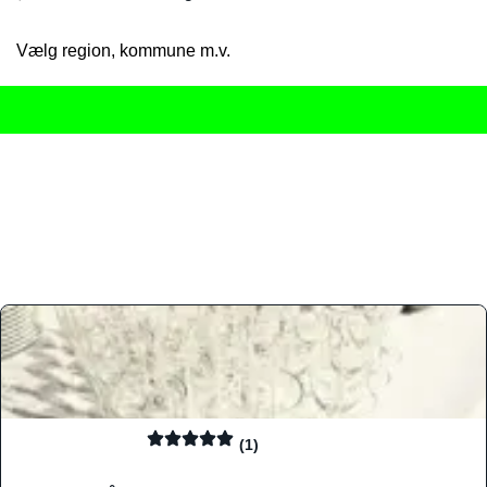
Vælg region, kommune m.v.
Her får du det komplette overblik
over Danmarks mange spisested
gourmetoplevelser på tværs af alle landets byer og regioner.
Søgningen er gjort enkel, så du hurtigt kan filtrere efter madtyp
informationer, hvilket gør den til det ideelle værktøj for både lo
Find præcis den madtype og den stemning, der passer til din næ
(1)