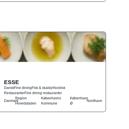
ESSE
Dansk
Fine dining
Fisk & skaldyr
Nordisk
Restauranter
Fine dining restauranter
Region
Københavns
København
Danmark
Nordhavn
Hovedstaden
Kommune
Ø