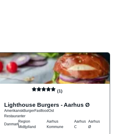
(1)
Lighthouse Burgers - Aarhus Ø
Amerikansk
Burger
Fastfood
Ost
Restauranter
Region
Aarhus
Aarhus
Aarhus
Danmark
Midtjylland
Kommune
C
Ø