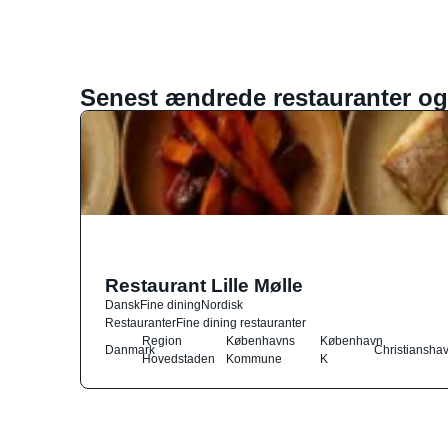
Senest ændrede restauranter og
Restaurant Lille Mølle
Dansk
Fine dining
Nordisk
Restauranter
Fine dining restauranter
Region
Københavns
København
Danmark
Christiansha
Hovedstaden
Kommune
K