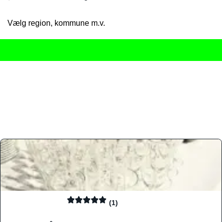
Vælg region, kommune m.v.
Her får du det komplette overblik
over Danmarks mange spisested
gourmetoplevelser på tværs af alle landets byer og regioner.
Søgningen er gjort enkel, så du hurtigt kan filtrere efter madtyp
informationer, hvilket gør den til det ideelle værktøj for både lo
Find præcis den madtype og den stemning, der passer til din næ
(1)