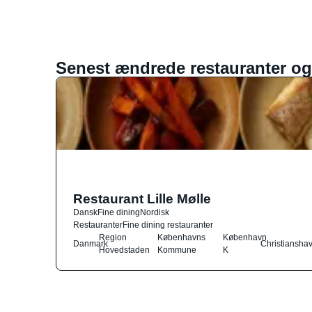
Senest ændrede restauranter og
Restaurant Lille Mølle
Dansk
Fine dining
Nordisk
Restauranter
Fine dining restauranter
Region
Københavns
København
Danmark
Christiansha
Hovedstaden
Kommune
K