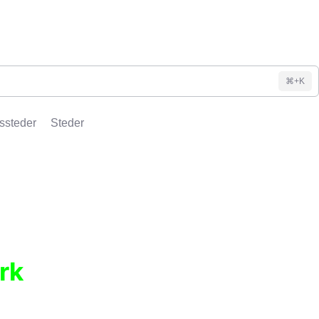
⌘+K
ssteder
Steder
rk