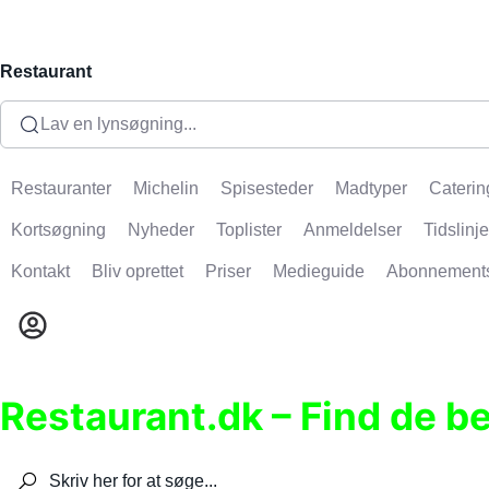
Restaurant
Lav en lynsøgning...
Restauranter
Michelin
Spisesteder
Madtyper
Caterin
Kortsøgning
Nyheder
Toplister
Anmeldelser
Tidslinje
Kontakt
Bliv oprettet
Priser
Medieguide
Abonnement
Restaurant.dk – Find de b
Søg efter restauranter, spisesteder, caféer, bare