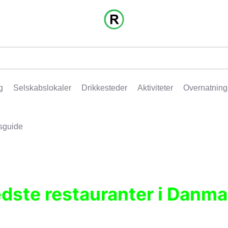
g
Selskabslokaler
Drikkesteder
Aktiviteter
Overnatning
sguide
edste restauranter i Danma
r, pubber, hoteller og aktiviteter.