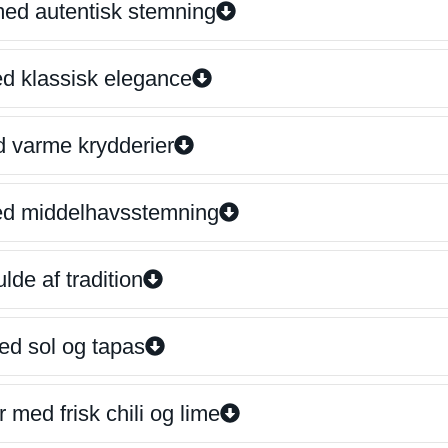
 med autentisk stemning
ed klassisk elegance
d varme krydderier
ed middelhavsstemning
lde af tradition
ed sol og tapas
 med frisk chili og lime