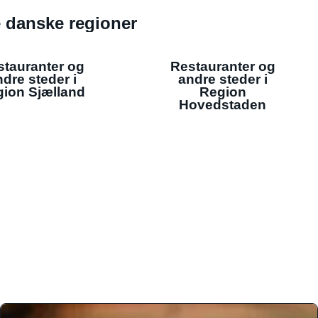
de danske regioner
stauranter og
Restauranter og
dre steder i
andre steder i
ion Sjælland
Region
Hovedstaden