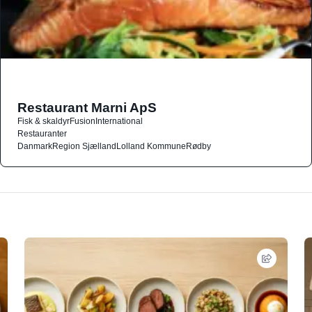
Restaurant Marni ApS
Fisk & skaldyr
Fusion
International
Restauranter
Danmark
Region Sjælland
Lolland Kommune
Rødby