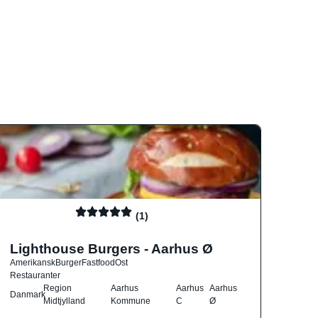
(1)
Lighthouse Burgers - Aarhus Ø
Amerikansk
Burger
Fastfood
Ost
Restauranter
Region
Aarhus
Aarhus
Aarhus
Danmark
Midtjylland
Kommune
C
Ø