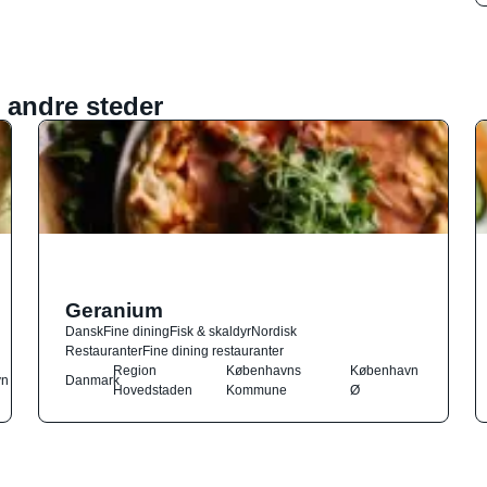
 andre steder
Geranium
Dansk
Fine dining
Fisk & skaldyr
Nordisk
Restauranter
Fine dining restauranter
Region
Københavns
København
vn
Danmark
Hovedstaden
Kommune
Ø