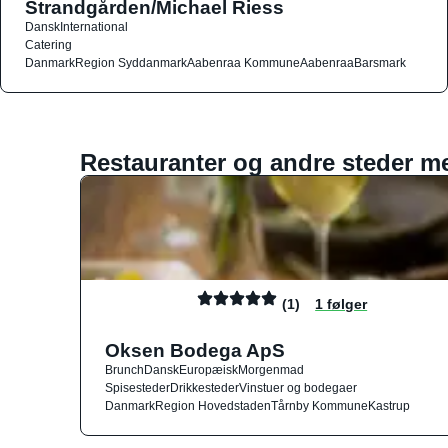
Strandgården/Michael Riess
Dansk
International
Catering
Danmark
Region Syddanmark
Aabenraa Kommune
Aabenraa
Barsmark
Restauranter og andre steder m
(1)
1 følger
Oksen Bodega ApS
Brunch
Dansk
Europæisk
Morgenmad
Spisesteder
Drikkesteder
Vinstuer og bodegaer
Danmark
Region Hovedstaden
Tårnby Kommune
Kastrup