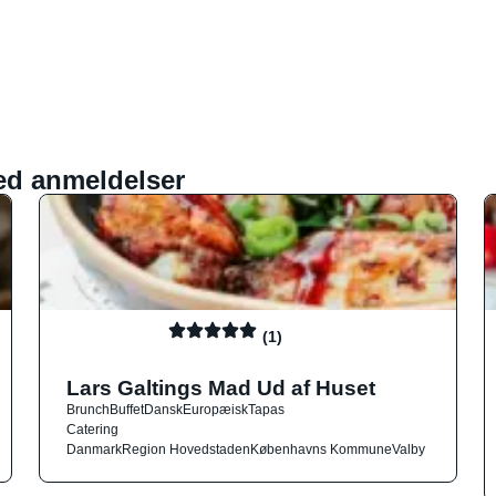
ed anmeldelser
(1)
Lars Galtings Mad Ud af Huset
Brunch
Buffet
Dansk
Europæisk
Tapas
Catering
Danmark
Region Hovedstaden
Københavns Kommune
Valby