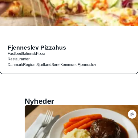
Fjenneslev Pizzahus
Fastfood
Italiensk
Pizza
Restauranter
Danmark
Region Sjælland
Sorø Kommune
Fjenneslev
Nyheder