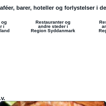
aféer, barer, hoteller og forlystelser i 
 og
Restauranter og
Re
r i
andre steder i
an
lland
Region Syddanmark
Reg
v.