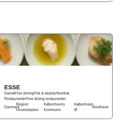
ESSE
Dansk
Fine dining
Fisk & skaldyr
Nordisk
Restauranter
Fine dining restauranter
Region
Københavns
København
Danmark
Nordhavn
Hovedstaden
Kommune
Ø