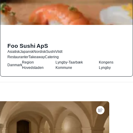
Foo Sushi ApS
Asiatisk
Japansk
Nordisk
Sushi
Vildt
Restauranter
Takeaway
Catering
Region
Lyngby-Taarbæk
Kongens
Danmark
Hovedstaden
Kommune
Lyngby