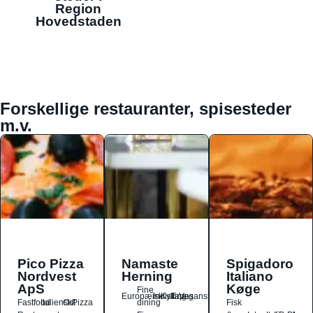
Region
Hovedstaden
Forskellige restauranter, spisesteder
m.v.
Pico Pizza
Namaste
Spigadoro
Nordvest
Herning
Italiano
ApS
Køge
Fine
Europæisk
Indisk
Kylling
Tapas
Vegansk
Fastfood
Italiensk
Ost
Pizza
dining
Fisk