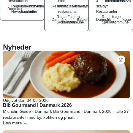
Restauranter
Fine
&
International
Italiensk
Pasta
Pizza
Region
Københavns
København
Restauranter
dining
Takeaway
Drikkesteder
skaldyr
Danmark
Hovedstaden
Kommune
NV
restauranter
Restauranter
Region
Esbjerg
Region
Køge
Danmark
Esbjerg
Danmark
Køge
Syddanmark
Kommune
Sjælland
Kommune
Nyheder
Udgivet den 04-08-2026
Bib Gourmand i Danmark 2026
Michelin Guide · Danmark Bib Gourmand i Danmark 2026 – alle 27
restauranter med by, køkken og prisni...
Læs mere →