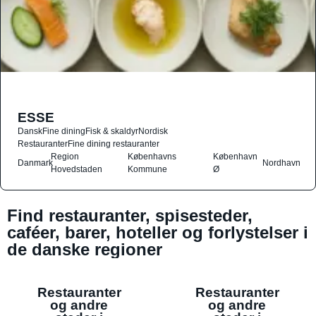
ESSE
Dansk
Fine dining
Fisk & skaldyr
Nordisk
Restauranter
Fine dining restauranter
Region
Københavns
København
Danmark
Nordhavn
Hovedstaden
Kommune
Ø
Find restauranter, spisesteder,
caféer, barer, hoteller og forlystelser i
de danske regioner
Restauranter
Restauranter
og andre
og andre