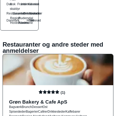
Dansk
&
Fransk
International
Klassisk
skaldyr
Restauranter
Gourmetrestauranter
Drikkesteder
Kroer
Region
Rudersdal
Danmark
Holte
Søllerød
Hovedstaden
Kommune
Restauranter og andre steder med
anmeldelser
(1)
Grøn Bakery & Cafe ApS
Bagværk
Brunch
Dessert
Ost
Spisesteder
Bagerier
Caféer
Drikkesteder
Kaffebarer