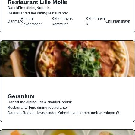
Restaurant Lille Mølle
Dansk
Fine dining
Nordisk
Restauranter
Fine dining restauranter
Region
Københavns
København
Danmark
Christianshavn
Hovedstaden
Kommune
K
Geranium
Dansk
Fine dining
Fisk & skaldyr
Nordisk
Restauranter
Fine dining restauranter
Danmark
Region Hovedstaden
Københavns Kommune
København Ø