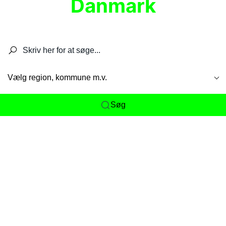
Danmark
Søg efter restauranter, spisesteder, caféer,
barer, pubber, hoteller og aktiviteter.
Vælg region, kommune m.v.
Søg
Her får du det komplette overblik
over
Danmarks mange spisesteder, caféer og
restauranter samlet ét sted. Vi gør det nemt for
dig at opdage alt fra skjulte lokale favoritter til
eksklusive gourmetoplevelser på tværs af alle
landets byer og regioner.
Søgningen er gjort enkel, så du hurtigt kan filtrere
efter madtype, lokation eller specifikke ønsker til