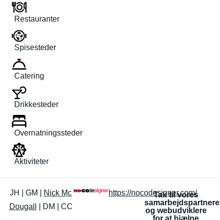
Restauranter
Spisesteder
Catering
Drikkesteder
Overnatningssteder
Aktiviteter
JH | GM |
Nick Mc
https://nocodesigner.com/
Tak til vores
samarbejdspartnere
Dougall
| DM | CC
og webudviklere
for at hjælpe