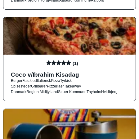
Danmark
Region Nordjylland
Aalborg Kommune
Aalborg
(1)
Coco v/Ibrahim Kisadag
Burger
Fastfood
Italiensk
Pizza
Tyrkisk
Spisesteder
Grillbarer
Pizzeriaer
Takeaway
Danmark
Region Midtjylland
Struer Kommune
Thyholm
Hvidbjerg