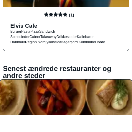
(1)
Elvis Cafe
Burger
Pasta
Pizza
Sandwich
Spisesteder
Caféer
Takeaway
Drikkesteder
Kaffebarer
Danmark
Region Nordjylland
Mariagerfjord Kommune
Hobro
Senest ændrede restauranter og
andre steder