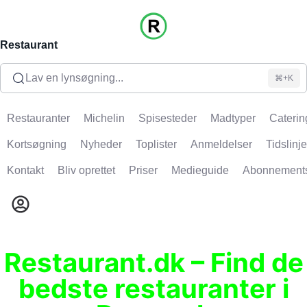
Restaurant
Lav en lynsøgning...
⌘+K
Restauranter
Michelin
Spisesteder
Madtyper
Caterin
Kortsøgning
Nyheder
Toplister
Anmeldelser
Tidslinje
Kontakt
Bliv oprettet
Priser
Medieguide
Abonnement
Restaurant.dk – Find de
bedste restauranter i