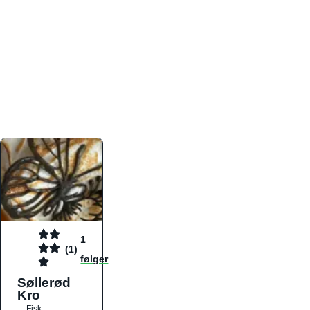
atmosfæren. Platformen er faktabaseret,
overskuelig og altid opdateret med de nyeste
informationer, hvilket gør den til det ideelle værktøj
for både lokale madelskere og turister på farten.
Find præcis den madtype og den stemning, der
passer til din næste middag, uanset hvor i landet
du befinder dig.
1
(1)
følger
Søllerød
Kro
Fisk