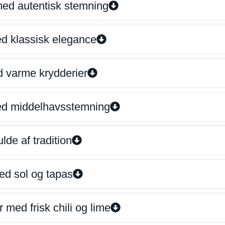
 med autentisk stemning
ed klassisk elegance
d varme krydderier
ed middelhavsstemning
lde af tradition
ed sol og tapas
 med frisk chili og lime