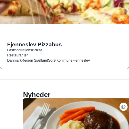
Fjenneslev Pizzahus
Fastfood
Italiensk
Pizza
Restauranter
Danmark
Region Sjælland
Sorø Kommune
Fjenneslev
Nyheder