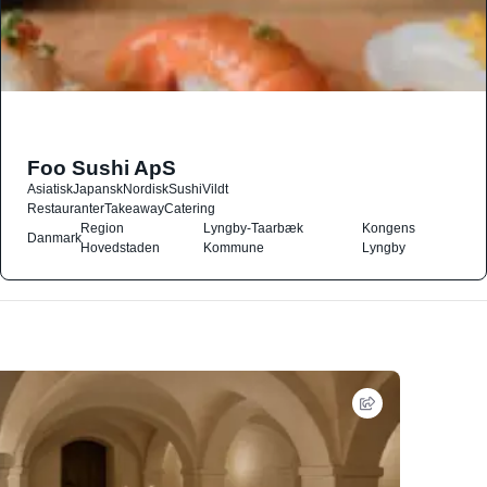
Foo Sushi ApS
Asiatisk
Japansk
Nordisk
Sushi
Vildt
Restauranter
Takeaway
Catering
Region
Lyngby-Taarbæk
Kongens
Danmark
Hovedstaden
Kommune
Lyngby