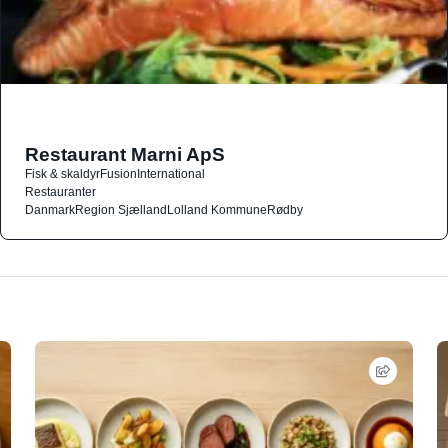
Restaurant Marni ApS
Fisk & skaldyr
Fusion
International
Restauranter
Danmark
Region Sjælland
Lolland Kommune
Rødby