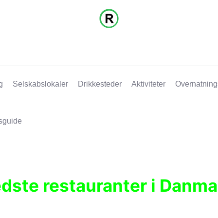
g
Selskabslokaler
Drikkesteder
Aktiviteter
Overnatning
sguide
edste restauranter i Danma
r, pubber, hoteller og aktiviteter.