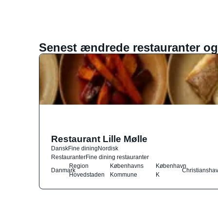
Senest ændrede restauranter og
Restaurant Lille Mølle
Dansk
Fine dining
Nordisk
Restauranter
Fine dining restauranter
Region
Københavns
København
Danmark
Christiansha
Hovedstaden
Kommune
K