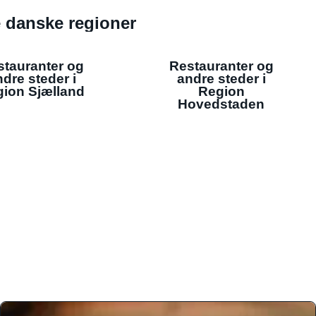
de danske regioner
stauranter og
Restauranter og
dre steder i
andre steder i
ion Sjælland
Region
Hovedstaden