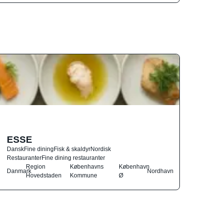
ESSE
Dansk
Fine dining
Fisk & skaldyr
Nordisk
Restauranter
Fine dining restauranter
Region
Københavns
København
Danmark
Nordhavn
Hovedstaden
Kommune
Ø