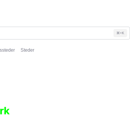
⌘+K
ssteder
Steder
rk