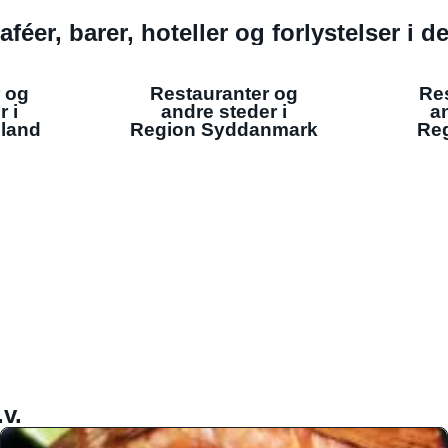
aféer, barer, hoteller og forlystelser i 
 og
Restauranter og
Re
r i
andre steder i
an
lland
Region Syddanmark
Reg
v.