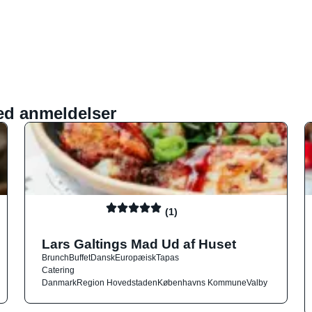
ed anmeldelser
(1)
Lars Galtings Mad Ud af Huset
Brunch
Buffet
Dansk
Europæisk
Tapas
Catering
Danmark
Region Hovedstaden
Københavns Kommune
Valby