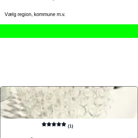
Vælg region, kommune m.v.
Her får du det komplette overblik
over Danmarks mange spisested
gourmetoplevelser på tværs af alle landets byer og regioner.
Søgningen er gjort enkel, så du hurtigt kan filtrere efter madtyp
informationer, hvilket gør den til det ideelle værktøj for både lo
Find præcis den madtype og den stemning, der passer til din næ
(1)