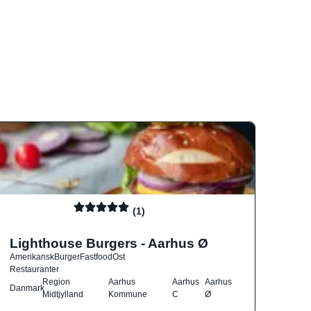
(1)
Lighthouse Burgers - Aarhus Ø
Amerikansk
Burger
Fastfood
Ost
Restauranter
Region
Aarhus
Aarhus
Aarhus
Danmark
Midtjylland
Kommune
C
Ø