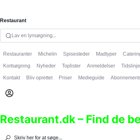
Restaurant
Lav en lynsøgning...
Restauranter
Michelin
Spisesteder
Madtyper
Caterin
Kortsøgning
Nyheder
Toplister
Anmeldelser
Tidslinje
Kontakt
Bliv oprettet
Priser
Medieguide
Abonnement
Restaurant.dk – Find de b
Søg efter restauranter, spisesteder, caféer, bare