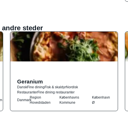
 andre steder
Geranium
Dansk
Fine dining
Fisk & skaldyr
Nordisk
Restauranter
Fine dining restauranter
Region
Københavns
København
vn
Danmark
Hovedstaden
Kommune
Ø