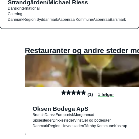
Strandgården/Michael Riess
Dansk
International
Catering
Danmark
Region Syddanmark
Aabenraa Kommune
Aabenraa
Barsmark
Restauranter og andre steder m
(1)
1 følger
Oksen Bodega ApS
Brunch
Dansk
Europæisk
Morgenmad
Spisesteder
Drikkesteder
Vinstuer og bodegaer
Danmark
Region Hovedstaden
Tårnby Kommune
Kastrup