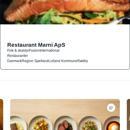
Restaurant Marni ApS
Fisk & skaldyr
Fusion
International
Restauranter
Danmark
Region Sjælland
Lolland Kommune
Rødby