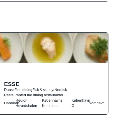
ESSE
Dansk
Fine dining
Fisk & skaldyr
Nordisk
Restauranter
Fine dining restauranter
Region
Københavns
København
Danmark
Nordhavn
Hovedstaden
Kommune
Ø