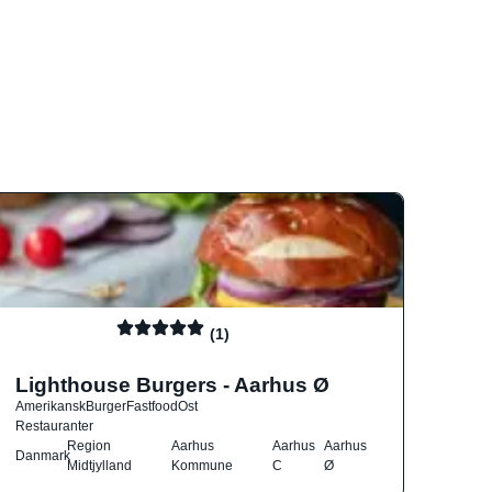
(1)
Lighthouse Burgers - Aarhus Ø
Amerikansk
Burger
Fastfood
Ost
Restauranter
Region
Aarhus
Aarhus
Aarhus
Danmark
Midtjylland
Kommune
C
Ø