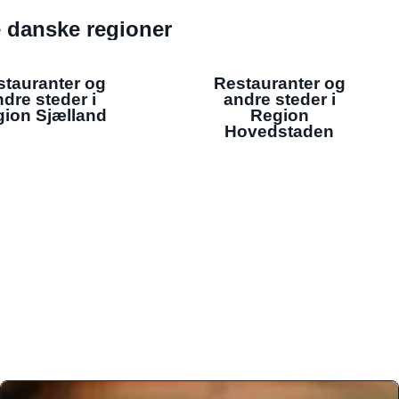
de danske regioner
stauranter og
Restauranter og
dre steder i
andre steder i
ion Sjælland
Region
Hovedstaden