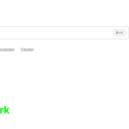
⌘+K
ssteder
Steder
rk