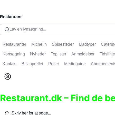
Restaurant
Lav en lynsøgning...
Restauranter
Michelin
Spisesteder
Madtyper
Caterin
Kortsøgning
Nyheder
Toplister
Anmeldelser
Tidslinje
Kontakt
Bliv oprettet
Priser
Medieguide
Abonnement
Restaurant.dk – Find de b
Søg efter restauranter, spisesteder, caféer, bare