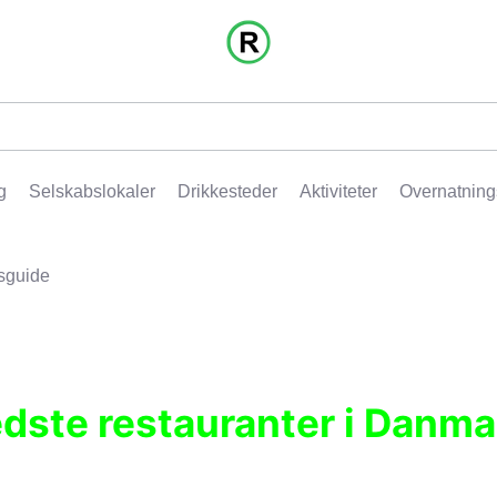
g
Selskabslokaler
Drikkesteder
Aktiviteter
Overnatning
sguide
edste restauranter i Danma
r, pubber, hoteller og aktiviteter.