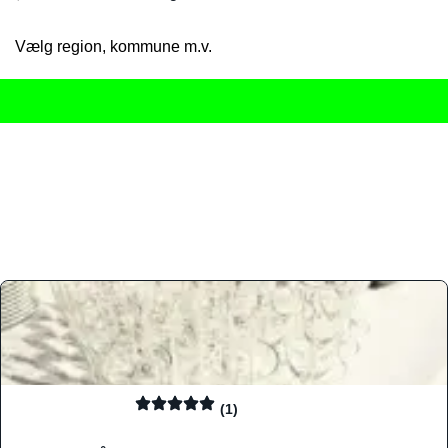
Vælg region, kommune m.v.
Her får du det komplette overblik
over Danmarks mange spisested
gourmetoplevelser på tværs af alle landets byer og regioner.
Søgningen er gjort enkel, så du hurtigt kan filtrere efter madtyp
informationer, hvilket gør den til det ideelle værktøj for både lo
Find præcis den madtype og den stemning, der passer til din næ
(1)