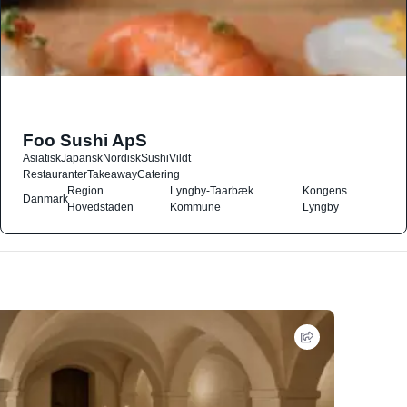
Foo Sushi ApS
Asiatisk
Japansk
Nordisk
Sushi
Vildt
Restauranter
Takeaway
Catering
Region
Lyngby-Taarbæk
Kongens
Danmark
Hovedstaden
Kommune
Lyngby