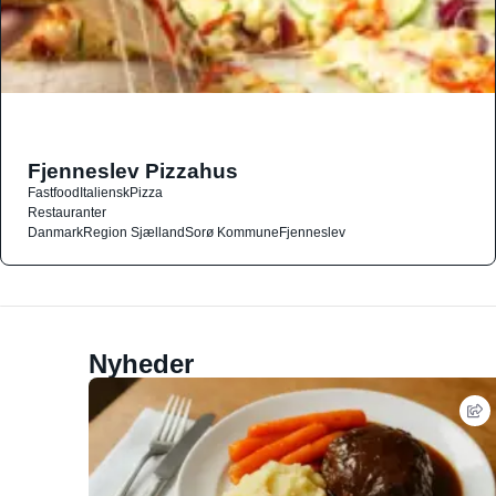
Fjenneslev Pizzahus
Fastfood
Italiensk
Pizza
Restauranter
Danmark
Region Sjælland
Sorø Kommune
Fjenneslev
Nyheder