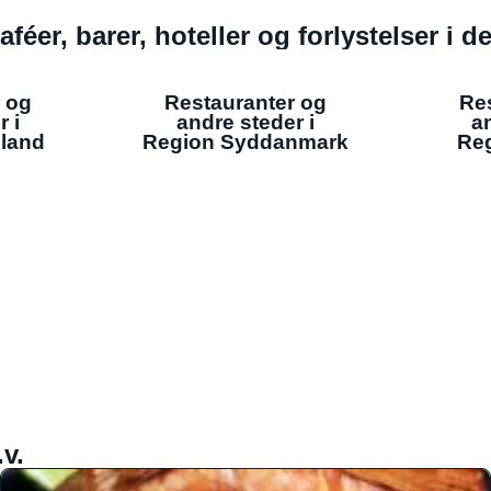
aféer, barer, hoteller og forlystelser i 
 og
Restauranter og
Re
r i
andre steder i
an
lland
Region Syddanmark
Reg
v.