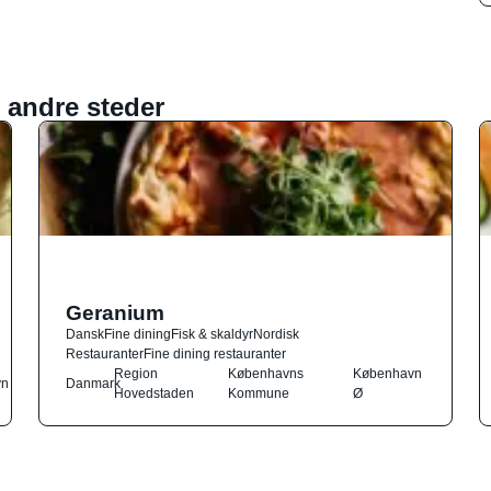
 andre steder
Geranium
Dansk
Fine dining
Fisk & skaldyr
Nordisk
Restauranter
Fine dining restauranter
Region
Københavns
København
vn
Danmark
Hovedstaden
Kommune
Ø