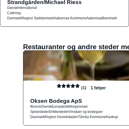
Strandgården/Michael Riess
Dansk
International
Catering
Danmark
Region Syddanmark
Aabenraa Kommune
Aabenraa
Barsmark
Restauranter og andre steder m
(1)
1 følger
Oksen Bodega ApS
Brunch
Dansk
Europæisk
Morgenmad
Spisesteder
Drikkesteder
Vinstuer og bodegaer
Danmark
Region Hovedstaden
Tårnby Kommune
Kastrup