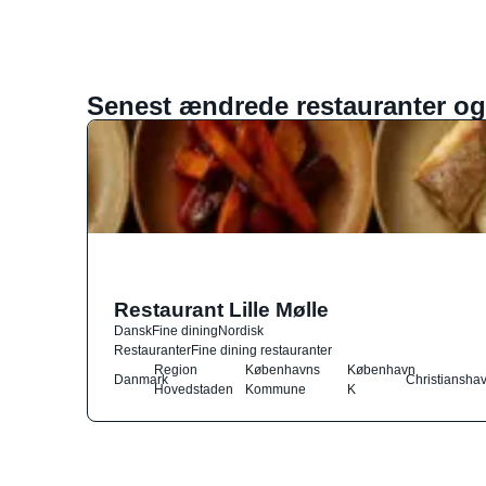
Senest ændrede restauranter og
Restaurant Lille Mølle
Dansk
Fine dining
Nordisk
Restauranter
Fine dining restauranter
Region
Københavns
København
Danmark
Christiansha
Hovedstaden
Kommune
K