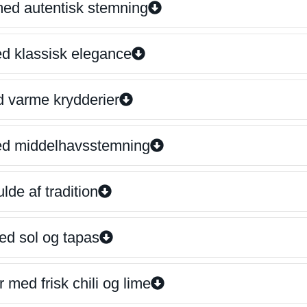
 med autentisk stemning
ed klassisk elegance
d varme krydderier
ed middelhavsstemning
lde af tradition
ed sol og tapas
 med frisk chili og lime