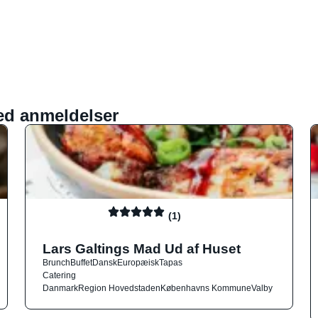
ed anmeldelser
(1)
Lars Galtings Mad Ud af Huset
Brunch
Buffet
Dansk
Europæisk
Tapas
Catering
Danmark
Region Hovedstaden
Københavns Kommune
Valby