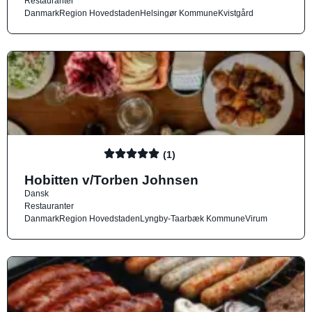
Restauranter
Danmark
Region Hovedstaden
Helsingør Kommune
Kvistgård
(1)
Hobitten v/Torben Johnsen
Dansk
Restauranter
Danmark
Region Hovedstaden
Lyngby-Taarbæk Kommune
Virum