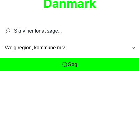
Danmark
Søg efter restauranter, spisesteder, caféer,
barer, pubber, hoteller og aktiviteter.
Vælg region, kommune m.v.
Søg
Her får du det komplette overblik
over
Danmarks mange spisesteder, caféer og
restauranter samlet ét sted. Vi gør det nemt for
dig at opdage alt fra skjulte lokale favoritter til
eksklusive gourmetoplevelser på tværs af alle
landets byer og regioner.
Søgningen er gjort enkel, så du hurtigt kan filtrere
efter madtype, lokation eller specifikke ønsker til