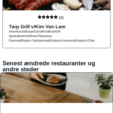
(1)
Tarp Grill v/Kim Van Lam
Amerikansk
Burger
Dansk
Fastfood
Grill
Spisesteder
Grillbarer
Takeaway
Danmark
Region Syddanmark
Esbjerg Kommune
Esbjerg N
Tarp
Senest ændrede restauranter og
andre steder