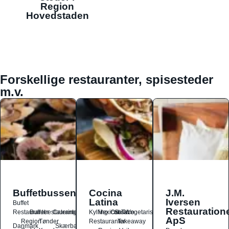
Region
Hovedstaden
Forskellige restauranter, spisesteder
m.v.
Buffetbussen
Cocina
J.M.
Latina
Iversen
Buffet
Restauration
Restauranter
Buffetrestauranter
Catering
Kylling
Mexicansk
Ost
Salat
Taco
Vegetarisk
ApS
Region
Tønder
Restauranter
Takeaway
Danmark
Skærbæk