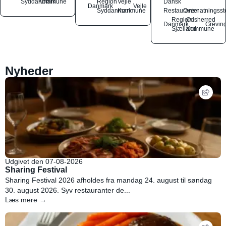
Syddanmark
Kommune
Region
Vejle
Dansk
Danmark
Vejle
Syddanmark
Kommune
Restauranter
Overnatningsst
Region
Odsherred
Danmark
Grevin
Sjælland
Kommune
Nyheder
Udgivet den 07-08-2026
Sharing Festival
Sharing Festival 2026 afholdes fra mandag 24. august til søndag
30. august 2026. Syv restauranter de...
Læs mere →