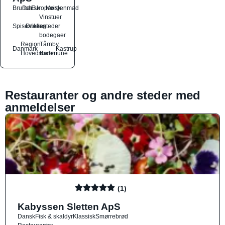
Brunch
Dansk
Europæisk
Morgenmad
Vinstuer
Spisesteder
Drikkesteder
og
bodegaer
Region
Tårnby
Danmark
Kastrup
Hovedstaden
Kommune
Restauranter og andre steder med
anmeldelser
(1)
Kabyssen Sletten ApS
Dansk
Fisk & skaldyr
Klassisk
Smørrebrød