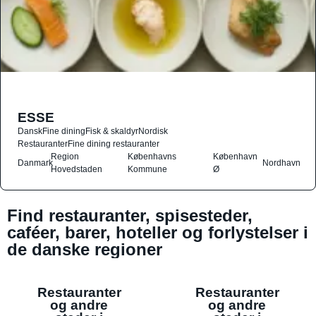
ESSE
Dansk
Fine dining
Fisk & skaldyr
Nordisk
Restauranter
Fine dining restauranter
Region
Københavns
København
Danmark
Nordhavn
Hovedstaden
Kommune
Ø
Find restauranter, spisesteder,
caféer, barer, hoteller og forlystelser i
de danske regioner
Restauranter
Restauranter
og andre
og andre