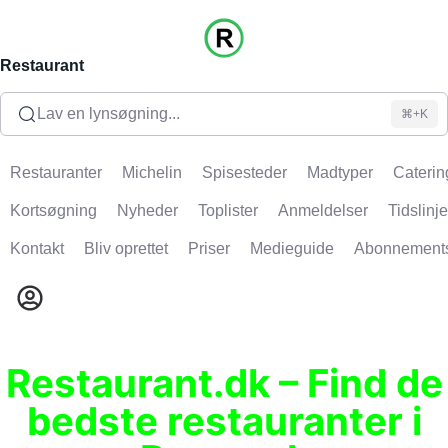
Restaurant
Lav en lynsøgning...
⌘+K
Restauranter
Michelin
Spisesteder
Madtyper
Caterin
Kortsøgning
Nyheder
Toplister
Anmeldelser
Tidslinje
Kontakt
Bliv oprettet
Priser
Medieguide
Abonnement
Restaurant.dk – Find de
bedste restauranter i