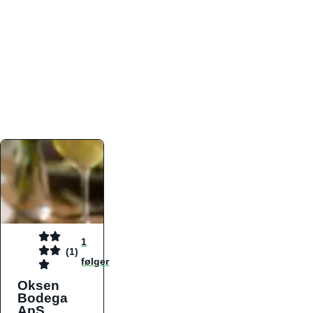
atmosfæren. Platformen er faktabaseret,
overskuelig og altid opdateret med de nyeste
informationer, hvilket gør den til det ideelle værktøj
for både lokale madelskere og turister på farten.
Find præcis den madtype og den stemning, der
passer til din næste middag, uanset hvor i landet
du befinder dig.
1
(1)
følger
Oksen
Bodega
ApS