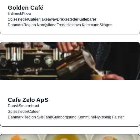
Golden Café
Italiensk
Pizza
Spisesteder
Caféer
Takeaway
Drikkesteder
Kaffebarer
Danmark
Region Nordjylland
Frederikshavn Kommune
Skagen
Cafe Zelo ApS
Dansk
Smørrebrød
Spisesteder
Caféer
Danmark
Region Sjælland
Guldborgsund Kommune
Nykøbing Falster