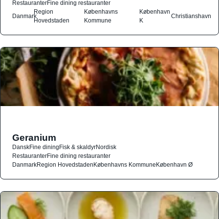
Restauranter
Fine dining restauranter
Region
Københavns
København
Danmark
Christianshavn
Hovedstaden
Kommune
K
Geranium
Dansk
Fine dining
Fisk & skaldyr
Nordisk
Restauranter
Fine dining restauranter
Danmark
Region Hovedstaden
Københavns Kommune
København Ø