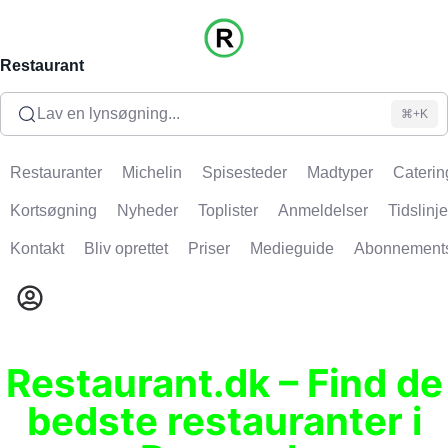
Restaurant
Lav en lynsøgning...
⌘+K
Restauranter
Michelin
Spisesteder
Madtyper
Caterin
Kortsøgning
Nyheder
Toplister
Anmeldelser
Tidslinje
Kontakt
Bliv oprettet
Priser
Medieguide
Abonnement
Restaurant.dk – Find de
bedste restauranter i