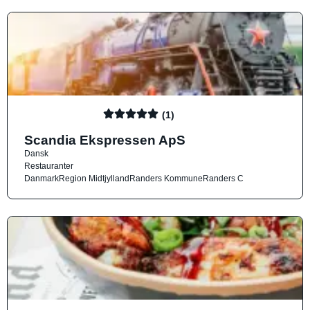
(1)
Scandia Ekspressen ApS
Dansk
Restauranter
Danmark
Region Midtjylland
Randers Kommune
Randers C