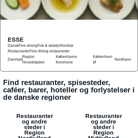
ESSE
Dansk
Fine dining
Fisk & skaldyr
Nordisk
Restauranter
Fine dining restauranter
Region
Københavns
København
Danmark
Nordhavn
Hovedstaden
Kommune
Ø
Find restauranter, spisesteder,
caféer, barer, hoteller og forlystelser i
de danske regioner
Restauranter
Restauranter
og andre
og andre
steder i
steder i
Region
Region