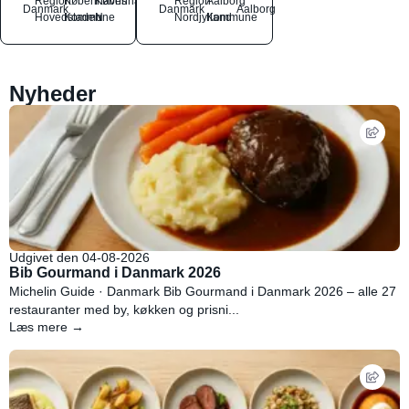
Region
Københavns
København
Region
Aalborg
Danmark
Danmark
Aalborg
Hovedstaden
Kommune
N
Nordjylland
Kommune
Nyheder
Udgivet den 04-08-2026
Bib Gourmand i Danmark 2026
Michelin Guide · Danmark Bib Gourmand i Danmark 2026 – alle 27
restauranter med by, køkken og prisni...
Læs mere →