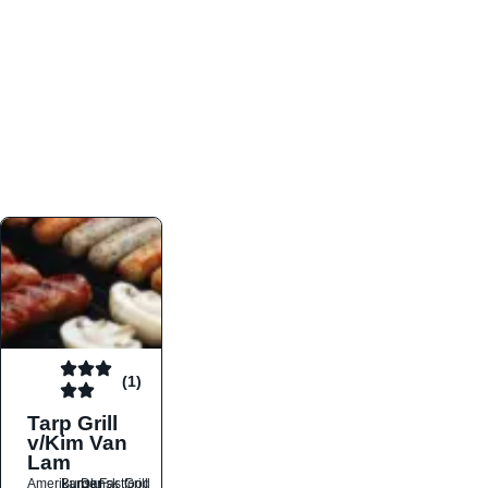
atmosfæren. Platformen er faktabaseret,
overskuelig og altid opdateret med de nyeste
informationer, hvilket gør den til det ideelle værktøj
for både lokale madelskere og turister på farten.
Find præcis den madtype og den stemning, der
passer til din næste middag, uanset hvor i landet
du befinder dig.
(1)
Tarp Grill
v/Kim Van
Lam
Amerikansk
Burger
Dansk
Fastfood
Grill