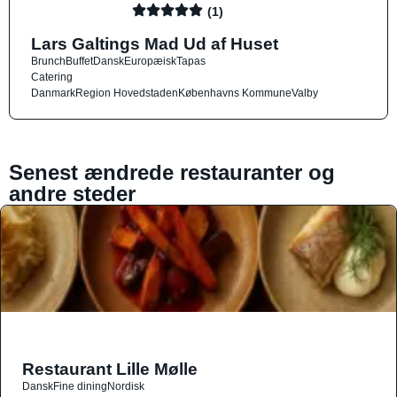
(1)
Lars Galtings Mad Ud af Huset
Brunch
Buffet
Dansk
Europæisk
Tapas
Catering
Danmark
Region Hovedstaden
Københavns Kommune
Valby
Senest ændrede restauranter og
andre steder
Restaurant Lille Mølle
Dansk
Fine dining
Nordisk