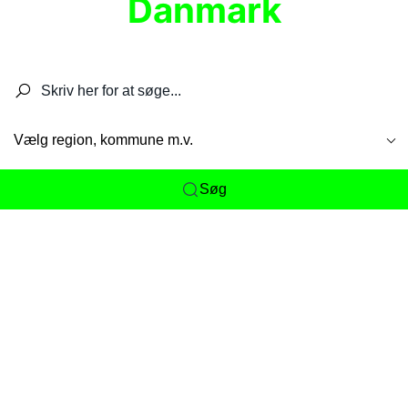
Danmark
Søg efter restauranter, spisesteder, caféer,
barer, pubber, hoteller og aktiviteter.
Vælg region, kommune m.v.
Søg
Her får du det komplette overblik
over
Danmarks mange spisesteder, caféer og
restauranter samlet ét sted. Vi gør det nemt for
dig at opdage alt fra skjulte lokale favoritter til
eksklusive gourmetoplevelser på tværs af alle
landets byer og regioner.
Søgningen er gjort enkel, så du hurtigt kan filtrere
efter madtype, lokation eller specifikke ønsker til