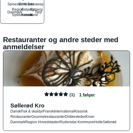
Spisesteder
Grillbarer
Takeaway
Region
Esbjerg
Esbjerg
Danmark
Tarp
Syddanmark
Kommune
N
Restauranter og andre steder med
anmeldelser
(1)
1 følger
Søllerød Kro
Dansk
Fisk & skaldyr
Fransk
International
Klassisk
Restauranter
Gourmetrestauranter
Drikkesteder
Kroer
Danmark
Region Hovedstaden
Rudersdal Kommune
Holte
Søllerød