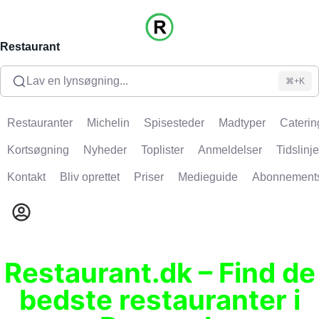
Restaurant
Lav en lynsøgning...
⌘+K
Restauranter
Michelin
Spisesteder
Madtyper
Caterin
Kortsøgning
Nyheder
Toplister
Anmeldelser
Tidslinje
Kontakt
Bliv oprettet
Priser
Medieguide
Abonnement
Restaurant.dk – Find de
bedste restauranter i