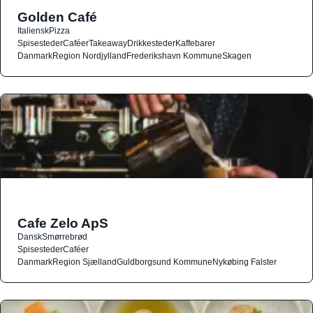
Golden Café
Italiensk
Pizza
Spisesteder
Caféer
Takeaway
Drikkesteder
Kaffebarer
Danmark
Region Nordjylland
Frederikshavn Kommune
Skagen
Cafe Zelo ApS
Dansk
Smørrebrød
Spisesteder
Caféer
Danmark
Region Sjælland
Guldborgsund Kommune
Nykøbing Falster