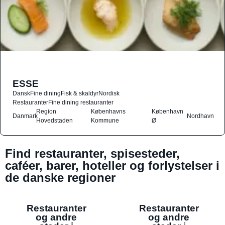
ESSE
Dansk
Fine dining
Fisk & skaldyr
Nordisk
Restauranter
Fine dining restauranter
Region
Københavns
København
Danmark
Nordhavn
Hovedstaden
Kommune
Ø
Find restauranter, spisesteder,
caféer, barer, hoteller og forlystelser i
de danske regioner
Restauranter
Restauranter
og andre
og andre