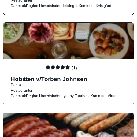
Restauranter
Danmark
Region Hovedstaden
Helsingør Kommune
Kvistgård
(1)
Hobitten v/Torben Johnsen
Dansk
Restauranter
Danmark
Region Hovedstaden
Lyngby-Taarbæk Kommune
Virum