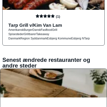
(1)
Tarp Grill v/Kim Van Lam
Amerikansk
Burger
Dansk
Fastfood
Grill
Spisesteder
Grillbarer
Takeaway
Danmark
Region Syddanmark
Esbjerg Kommune
Esbjerg N
Tarp
Senest ændrede restauranter og
andre steder