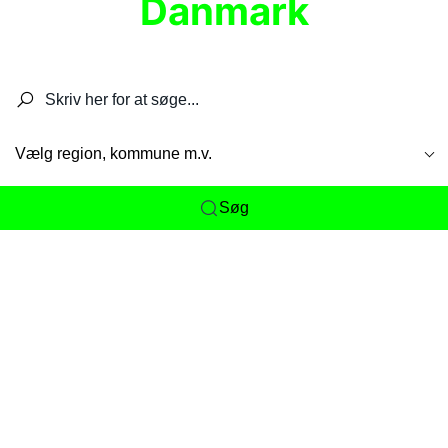
Danmark
Søg efter restauranter, spisesteder, caféer,
barer, pubber, hoteller og aktiviteter.
Vælg region, kommune m.v.
Søg
Her får du det komplette overblik
over
Danmarks mange spisesteder, caféer og
restauranter samlet ét sted. Vi gør det nemt for
dig at opdage alt fra skjulte lokale favoritter til
eksklusive gourmetoplevelser på tværs af alle
landets byer og regioner.
Søgningen er gjort enkel, så du hurtigt kan filtrere
efter madtype, lokation eller specifikke ønsker til