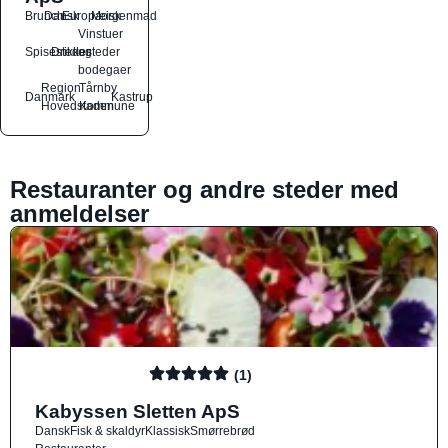
Brunch
Dansk
Europæisk
Morgenmad
Vinstuer
Spisesteder
Drikkesteder
og
bodegaer
Region
Tårnby
Danmark
Kastrup
Hovedstaden
Kommune
Restauranter og andre steder med
anmeldelser
(1)
Kabyssen Sletten ApS
Dansk
Fisk & skaldyr
Klassisk
Smørrebrød