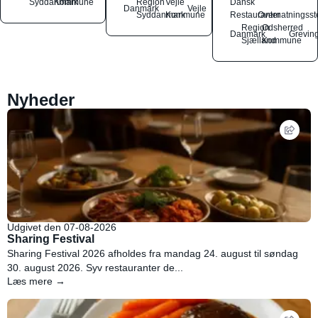
Syddanmark
Kommune
Region
Vejle
Dansk
Danmark
Vejle
Syddanmark
Kommune
Restauranter
Overnatningsst
Region
Odsherred
Danmark
Grevin
Sjælland
Kommune
Nyheder
Udgivet den 07-08-2026
Sharing Festival
Sharing Festival 2026 afholdes fra mandag 24. august til søndag
30. august 2026. Syv restauranter de...
Læs mere →