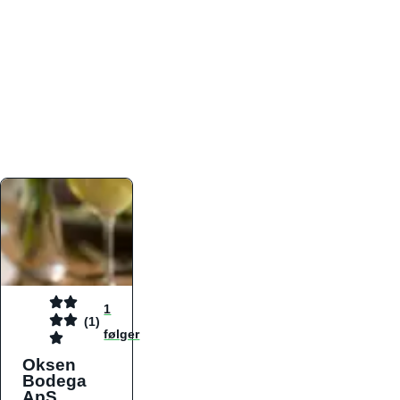
atmosfæren. Platformen er faktabaseret,
overskuelig og altid opdateret med de nyeste
informationer, hvilket gør den til det ideelle værktøj
for både lokale madelskere og turister på farten.
Find præcis den madtype og den stemning, der
passer til din næste middag, uanset hvor i landet
du befinder dig.
1
(1)
følger
Oksen
Bodega
ApS