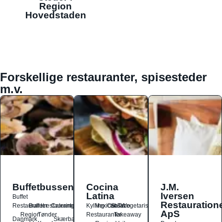
Region
Hovedstaden
Forskellige restauranter, spisesteder
m.v.
Buffetbussen
Cocina
J.M.
Latina
Iversen
Buffet
Restauration
Restauranter
Buffetrestauranter
Catering
Kylling
Mexicansk
Ost
Salat
Taco
Vegetarisk
ApS
Region
Tønder
Restauranter
Takeaway
Danmark
Skærbæk