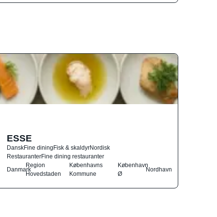
ESSE
Dansk
Fine dining
Fisk & skaldyr
Nordisk
Restauranter
Fine dining restauranter
Region
Københavns
København
Danmark
Nordhavn
Hovedstaden
Kommune
Ø