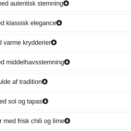
 med autentisk stemning
ed klassisk elegance
d varme krydderier
ed middelhavsstemning
lde af tradition
ed sol og tapas
 med frisk chili og lime