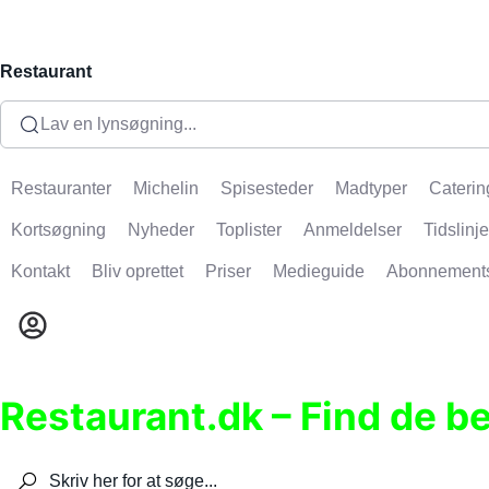
Restaurant
Lav en lynsøgning...
Restauranter
Michelin
Spisesteder
Madtyper
Caterin
Kortsøgning
Nyheder
Toplister
Anmeldelser
Tidslinje
Kontakt
Bliv oprettet
Priser
Medieguide
Abonnement
Restaurant.dk – Find de b
Søg efter restauranter, spisesteder, caféer, bare