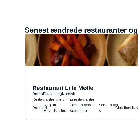
Senest ændrede restauranter og
Restaurant Lille Mølle
Dansk
Fine dining
Nordisk
Restauranter
Fine dining restauranter
Region
Københavns
København
Danmark
Christiansha
Hovedstaden
Kommune
K