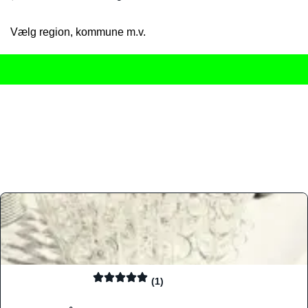
Vælg region, kommune m.v.
Her får du det komplette overblik
over Danmarks mange spisested
gourmetoplevelser på tværs af alle landets byer og regioner.
Søgningen er gjort enkel, så du hurtigt kan filtrere efter madtyp
informationer, hvilket gør den til det ideelle værktøj for både lo
Find præcis den madtype og den stemning, der passer til din næ
(1)