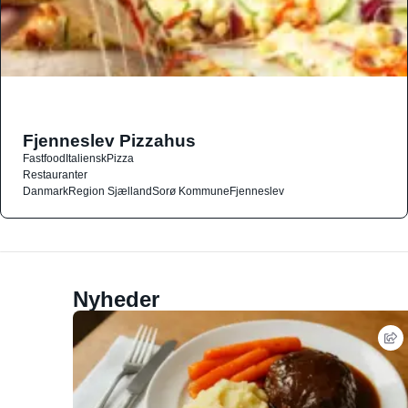
Fjenneslev Pizzahus
Fastfood
Italiensk
Pizza
Restauranter
Danmark
Region Sjælland
Sorø Kommune
Fjenneslev
Nyheder