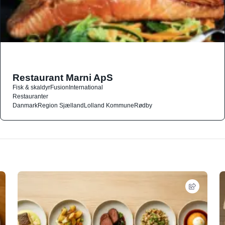
Restaurant Marni ApS
Fisk & skaldyr
Fusion
International
Restauranter
Danmark
Region Sjælland
Lolland Kommune
Rødby