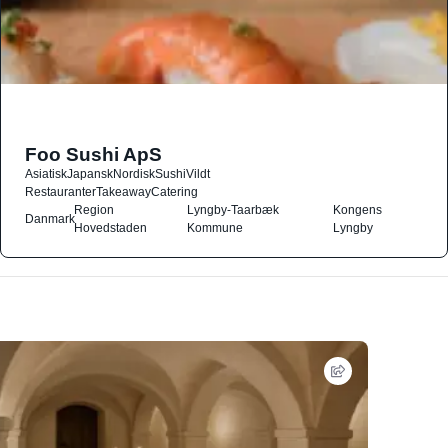
Foo Sushi ApS
Asiatisk
Japansk
Nordisk
Sushi
Vildt
Restauranter
Takeaway
Catering
Region
Lyngby-Taarbæk
Kongens
Danmark
Hovedstaden
Kommune
Lyngby