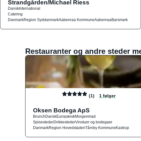
Strandgården/Michael Riess
Dansk
International
Catering
Danmark
Region Syddanmark
Aabenraa Kommune
Aabenraa
Barsmark
Restauranter og andre steder m
(1)
1 følger
Oksen Bodega ApS
Brunch
Dansk
Europæisk
Morgenmad
Spisesteder
Drikkesteder
Vinstuer og bodegaer
Danmark
Region Hovedstaden
Tårnby Kommune
Kastrup