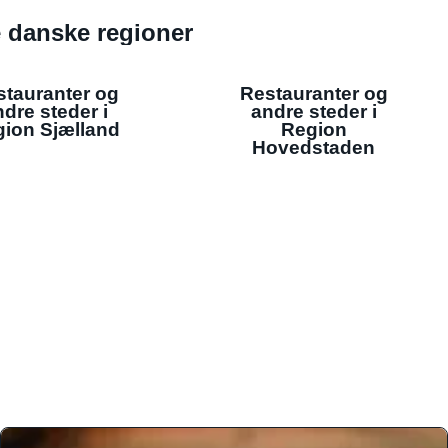
de danske regioner
stauranter og
Restauranter og
dre steder i
andre steder i
ion Sjælland
Region
Hovedstaden