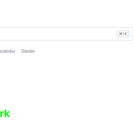
⌘+K
ssteder
Steder
rk