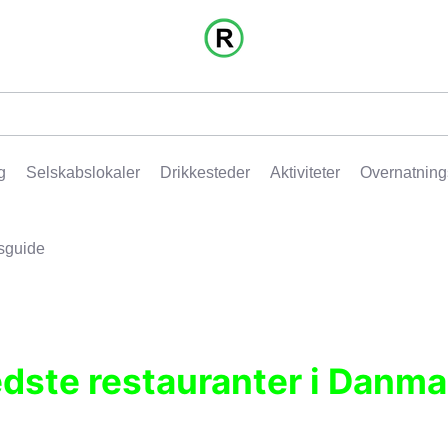
g
Selskabslokaler
Drikkesteder
Aktiviteter
Overnatning
sguide
edste restauranter i Danma
r, pubber, hoteller og aktiviteter.