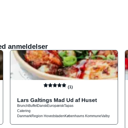
ed anmeldelser
(1)
Lars Galtings Mad Ud af Huset
Brunch
Buffet
Dansk
Europæisk
Tapas
Catering
Danmark
Region Hovedstaden
Københavns Kommune
Valby