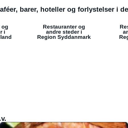
aféer, barer, hoteller og forlystelser i 
 og
Restauranter og
Re
r i
andre steder i
an
lland
Region Syddanmark
Reg
v.