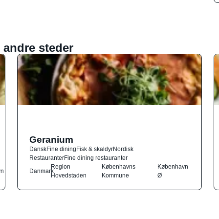
 andre steder
Geranium
Dansk
Fine dining
Fisk & skaldyr
Nordisk
Restauranter
Fine dining restauranter
Region
Københavns
København
vn
Danmark
Hovedstaden
Kommune
Ø