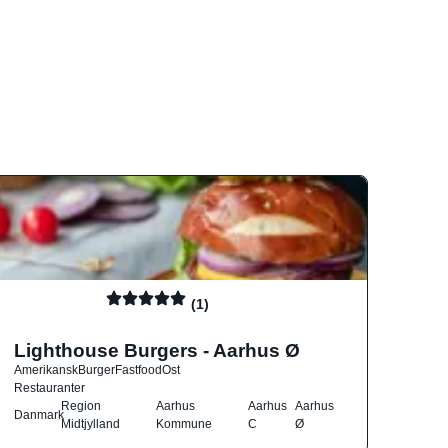
(1)
Lighthouse Burgers - Aarhus Ø
Amerikansk
Burger
Fastfood
Ost
Restauranter
Region
Aarhus
Aarhus
Aarhus
Danmark
Midtjylland
Kommune
C
Ø