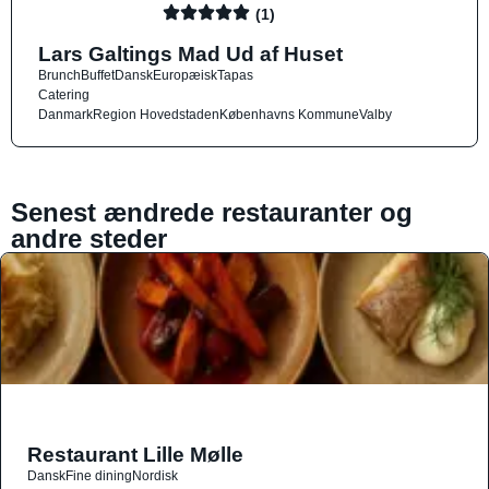
(1)
Lars Galtings Mad Ud af Huset
Brunch
Buffet
Dansk
Europæisk
Tapas
Catering
Danmark
Region Hovedstaden
Københavns Kommune
Valby
Senest ændrede restauranter og
andre steder
Restaurant Lille Mølle
Dansk
Fine dining
Nordisk