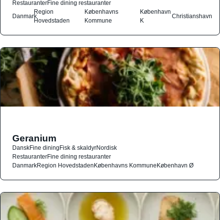
Restauranter
Fine dining restauranter
Region
Københavns
København
Danmark
Christianshavn
Hovedstaden
Kommune
K
Geranium
Dansk
Fine dining
Fisk & skaldyr
Nordisk
Restauranter
Fine dining restauranter
Danmark
Region Hovedstaden
Københavns Kommune
København Ø