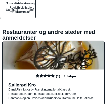
Spisesteder
Grillbarer
Takeaway
Region
Esbjerg
Esbjerg
Danmark
Tarp
Syddanmark
Kommune
N
Restauranter og andre steder med
anmeldelser
(1)
1 følger
Søllerød Kro
Dansk
Fisk & skaldyr
Fransk
International
Klassisk
Restauranter
Gourmetrestauranter
Drikkesteder
Kroer
Danmark
Region Hovedstaden
Rudersdal Kommune
Holte
Søllerød