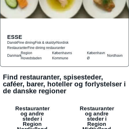
ESSE
Dansk
Fine dining
Fisk & skaldyr
Nordisk
Restauranter
Fine dining restauranter
Region
Københavns
København
Danmark
Nordhavn
Hovedstaden
Kommune
Ø
Find restauranter, spisesteder,
caféer, barer, hoteller og forlystelser i
de danske regioner
Restauranter
Restauranter
og andre
og andre
steder i
steder i
Region
Region