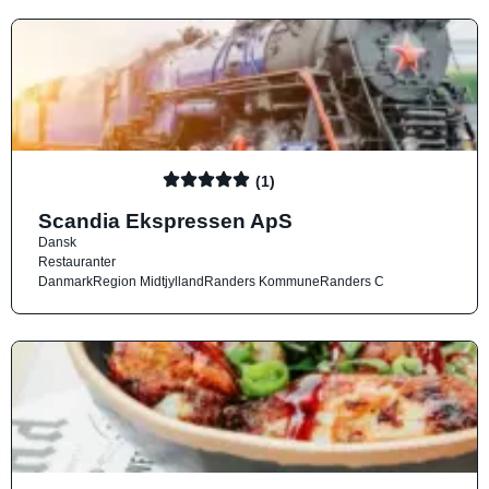
(1)
Scandia Ekspressen ApS
Dansk
Restauranter
Danmark
Region Midtjylland
Randers Kommune
Randers C