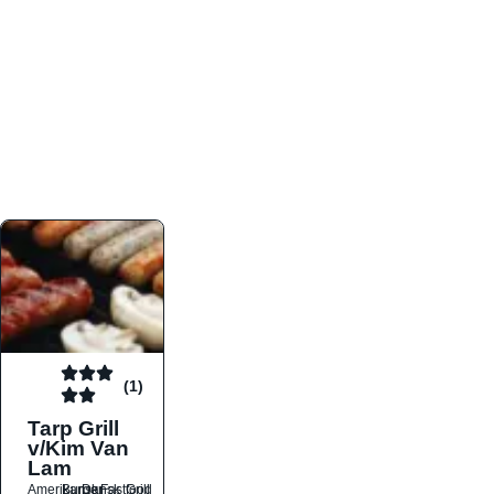
atmosfæren. Platformen er faktabaseret,
overskuelig og altid opdateret med de nyeste
informationer, hvilket gør den til det ideelle værktøj
for både lokale madelskere og turister på farten.
Find præcis den madtype og den stemning, der
passer til din næste middag, uanset hvor i landet
du befinder dig.
(1)
Tarp Grill
v/Kim Van
Lam
Amerikansk
Burger
Dansk
Fastfood
Grill