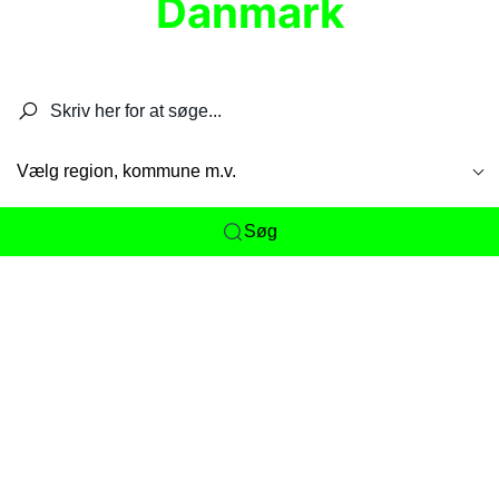
Danmark
Søg efter restauranter, spisesteder, caféer,
barer, pubber, hoteller og aktiviteter.
Vælg region, kommune m.v.
Søg
Her får du det komplette overblik
over
Danmarks mange spisesteder, caféer og
restauranter samlet ét sted. Vi gør det nemt for
dig at opdage alt fra skjulte lokale favoritter til
eksklusive gourmetoplevelser på tværs af alle
landets byer og regioner.
Søgningen er gjort enkel, så du hurtigt kan filtrere
efter madtype, lokation eller specifikke ønsker til