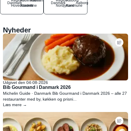
Region
Københavns
København
Region
Aalborg
Danmark
Danmark
Aalborg
Hovedstaden
Kommune
N
Nordjylland
Kommune
Nyheder
Udgivet den 04-08-2026
Bib Gourmand i Danmark 2026
Michelin Guide · Danmark Bib Gourmand i Danmark 2026 – alle 27
restauranter med by, køkken og prisni...
Læs mere →