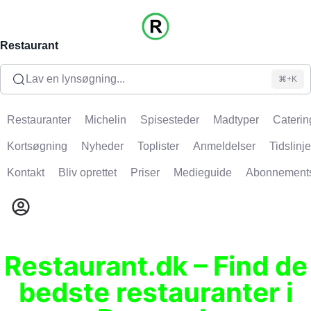
Restaurant
Lav en lynsøgning...
⌘+K
Restauranter
Michelin
Spisesteder
Madtyper
Caterin
Kortsøgning
Nyheder
Toplister
Anmeldelser
Tidslinje
Kontakt
Bliv oprettet
Priser
Medieguide
Abonnement
Restaurant.dk – Find de
bedste restauranter i