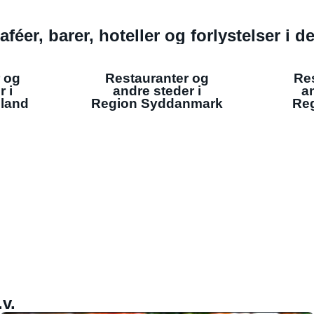
aféer, barer, hoteller og forlystelser i 
 og
Restauranter og
Re
r i
andre steder i
an
lland
Region Syddanmark
Reg
v.