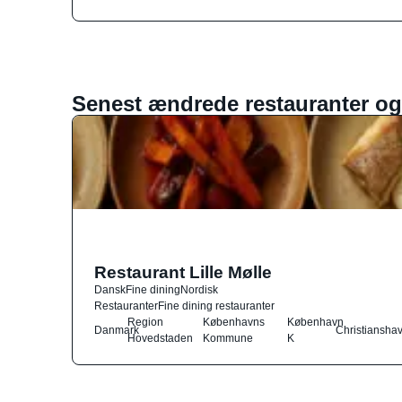
Senest ændrede restauranter og
Restaurant Lille Mølle
Dansk
Fine dining
Nordisk
Restauranter
Fine dining restauranter
Region
Københavns
København
Danmark
Christiansha
Hovedstaden
Kommune
K