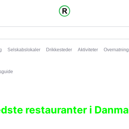
g
Selskabslokaler
Drikkesteder
Aktiviteter
Overnatning
sguide
edste restauranter i Danma
r, pubber, hoteller og aktiviteter.