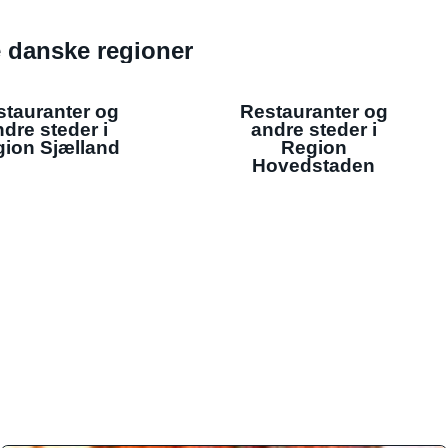
de danske regioner
stauranter og
Restauranter og
dre steder i
andre steder i
ion Sjælland
Region
Hovedstaden