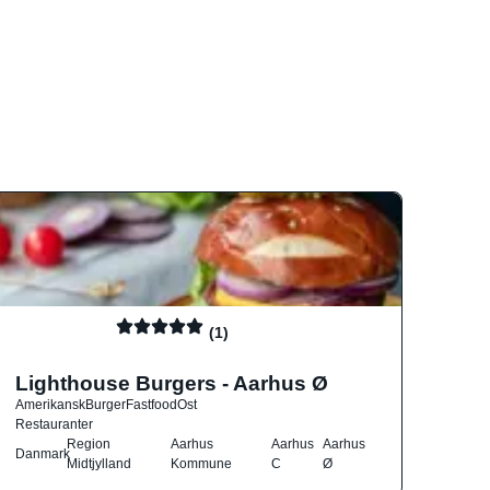
(1)
Lighthouse Burgers - Aarhus Ø
Amerikansk
Burger
Fastfood
Ost
Restauranter
Region
Aarhus
Aarhus
Aarhus
Danmark
Midtjylland
Kommune
C
Ø