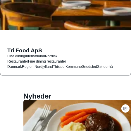
Tri Food ApS
Fine dining
International
Nordisk
Restauranter
Fine dining restauranter
Danmark
Region Nordjylland
Thisted Kommune
Snedsted
Sønderhå
Nyheder