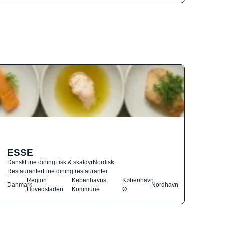
ESSE
Dansk
Fine dining
Fisk & skaldyr
Nordisk
Restauranter
Fine dining restauranter
Region
Københavns
København
Danmark
Nordhavn
Hovedstaden
Kommune
Ø