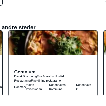
 andre steder
Geranium
Dansk
Fine dining
Fisk & skaldyr
Nordisk
Restauranter
Fine dining restauranter
Region
Københavns
København
vn
Danmark
Hovedstaden
Kommune
Ø