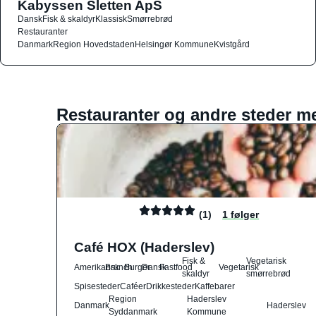
Kabyssen Sletten ApS
Dansk
Fisk & skaldyr
Klassisk
Smørrebrød
Restauranter
Danmark
Region Hovedstaden
Helsingør Kommune
Kvistgård
Restauranter og andre steder m
(1)
1 følger
Café HOX (Haderslev)
Fisk &
Vegetarisk
Amerikansk
Brunch
Burger
Dansk
Fastfood
Vegetarisk
skaldyr
smørrebrød
Spisesteder
Caféer
Drikkesteder
Kaffebarer
Region
Haderslev
Danmark
Haderslev
Syddanmark
Kommune