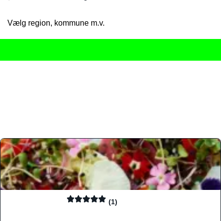
Vælg region, kommune m.v.
Her får du det komplette overblik
over Danmarks mange spisested
gourmetoplevelser på tværs af alle landets byer og regioner.
Søgningen er gjort enkel, så du hurtigt kan filtrere efter madtyp
informationer, hvilket gør den til det ideelle værktøj for både lo
Find præcis den madtype og den stemning, der passer til din næ
(1)