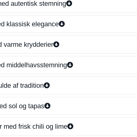
 med autentisk stemning
ed klassisk elegance
d varme krydderier
ed middelhavsstemning
lde af tradition
ed sol og tapas
 med frisk chili og lime