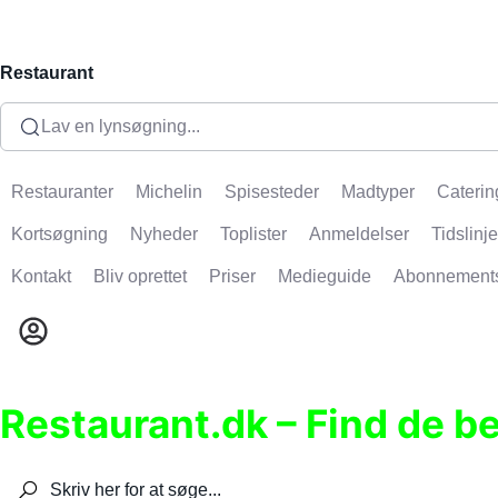
Restaurant
Lav en lynsøgning...
Restauranter
Michelin
Spisesteder
Madtyper
Caterin
Kortsøgning
Nyheder
Toplister
Anmeldelser
Tidslinje
Kontakt
Bliv oprettet
Priser
Medieguide
Abonnement
Restaurant.dk – Find de b
Søg efter restauranter, spisesteder, caféer, bare