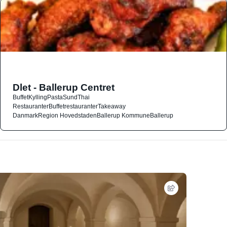
Dlet - Ballerup Centret
Buffet
Kylling
Pasta
Sund
Thai
Restauranter
Buffetrestauranter
Takeaway
Danmark
Region Hovedstaden
Ballerup Kommune
Ballerup