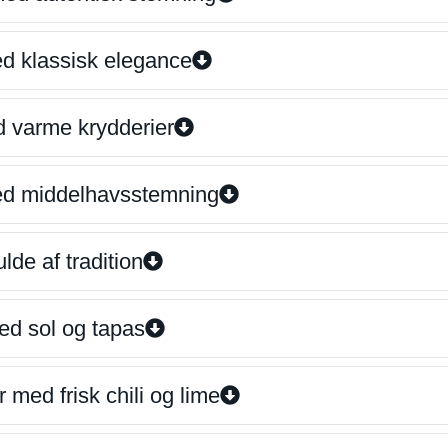
ed klassisk elegance
d varme krydderier
ed middelhavsstemning
lde af tradition
ed sol og tapas
 med frisk chili og lime