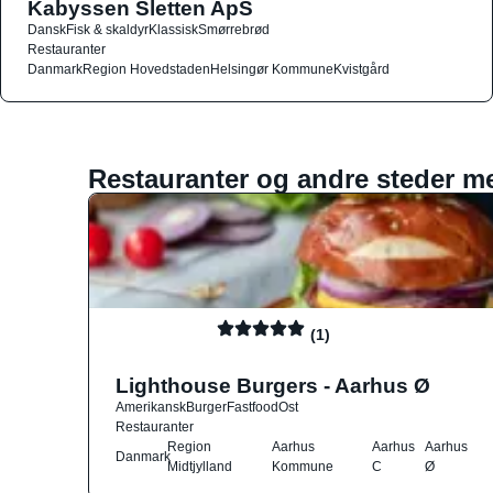
Kabyssen Sletten ApS
Dansk
Fisk & skaldyr
Klassisk
Smørrebrød
Restauranter
Danmark
Region Hovedstaden
Helsingør Kommune
Kvistgård
Restauranter og andre steder m
(1)
Lighthouse Burgers - Aarhus Ø
Amerikansk
Burger
Fastfood
Ost
Restauranter
Region
Aarhus
Aarhus
Aarhus
Danmark
Midtjylland
Kommune
C
Ø