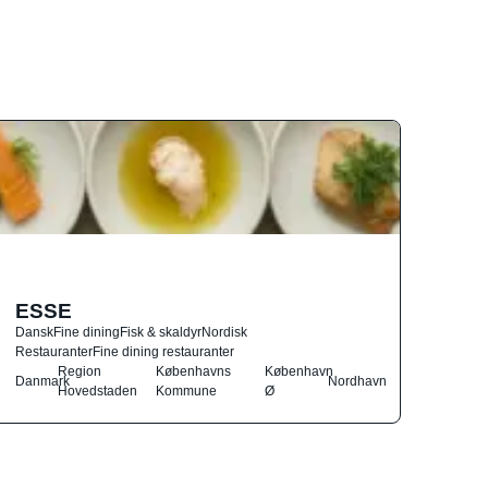
ESSE
Dansk
Fine dining
Fisk & skaldyr
Nordisk
Restauranter
Fine dining restauranter
Region
Københavns
København
Danmark
Nordhavn
Hovedstaden
Kommune
Ø