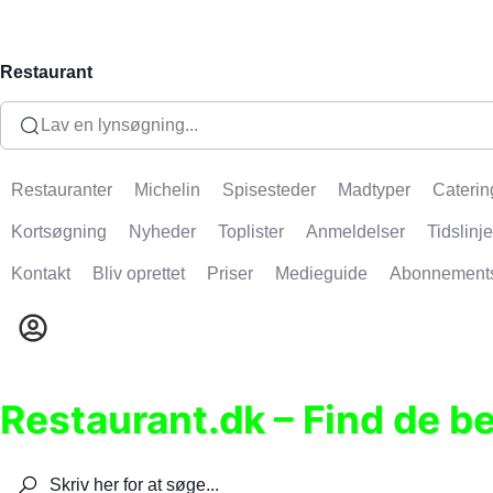
Restaurant
Lav en lynsøgning...
Restauranter
Michelin
Spisesteder
Madtyper
Caterin
Kortsøgning
Nyheder
Toplister
Anmeldelser
Tidslinje
Kontakt
Bliv oprettet
Priser
Medieguide
Abonnement
Restaurant.dk – Find de b
Søg efter restauranter, spisesteder, caféer, bare