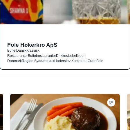
Fole Høkerkro ApS
Buffet
Dansk
Klassisk
Restauranter
Buffetrestauranter
Drikkesteder
Kroer
Danmark
Region Syddanmark
Haderslev Kommune
Gram
Fole