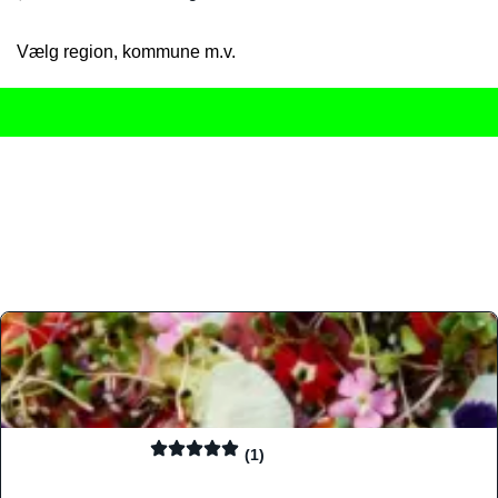
Vælg region, kommune m.v.
Her får du det komplette overblik
over Danmarks mange spisested
gourmetoplevelser på tværs af alle landets byer og regioner.
Søgningen er gjort enkel, så du hurtigt kan filtrere efter madtyp
informationer, hvilket gør den til det ideelle værktøj for både lo
Find præcis den madtype og den stemning, der passer til din næ
(1)