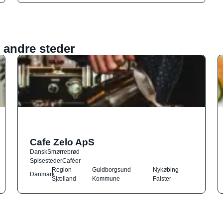
 andre steder
Cafe Zelo ApS
Dansk
Smørrebrød
Spisesteder
Caféer
Region
Guldborgsund
Nykøbing
Danmark
Sjælland
Kommune
Falster