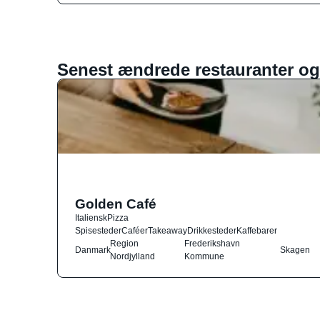
Senest ændrede restauranter og
Golden Café
Italiensk
Pizza
Spisesteder
Caféer
Takeaway
Drikkesteder
Kaffebarer
Region
Frederikshavn
Danmark
Skagen
Nordjylland
Kommune