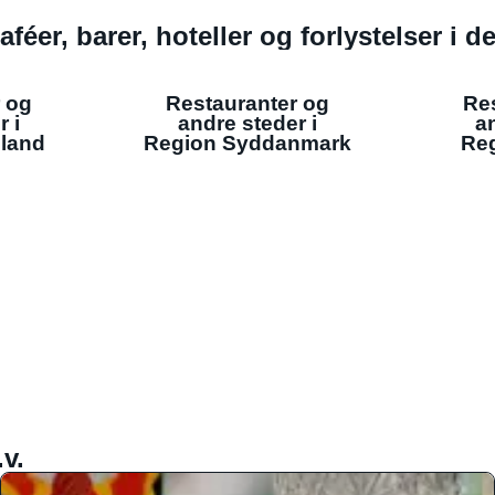
aféer, barer, hoteller og forlystelser i 
 og
Restauranter og
Re
r i
andre steder i
an
lland
Region Syddanmark
Reg
v.