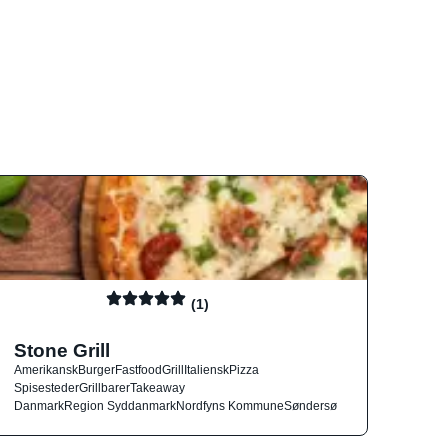
(1)
Stone Grill
Amerikansk
Burger
Fastfood
Grill
Italiensk
Pizza
Spisesteder
Grillbarer
Takeaway
Danmark
Region Syddanmark
Nordfyns Kommune
Søndersø