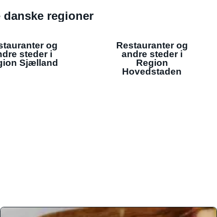
de danske regioner
stauranter og
Restauranter og
dre steder i
andre steder i
ion Sjælland
Region
Hovedstaden