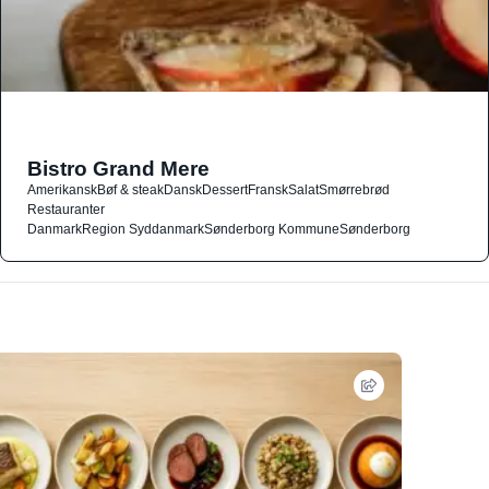
Bistro Grand Mere
Amerikansk
Bøf & steak
Dansk
Dessert
Fransk
Salat
Smørrebrød
Restauranter
Danmark
Region Syddanmark
Sønderborg Kommune
Sønderborg