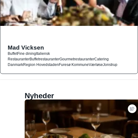
Mad Vicksen
Buffet
Fine dining
Italiensk
Restauranter
Buffetrestauranter
Gourmetrestauranter
Catering
Danmark
Region Hovedstaden
Furesø Kommune
Værløse
Jonstrup
Nyheder