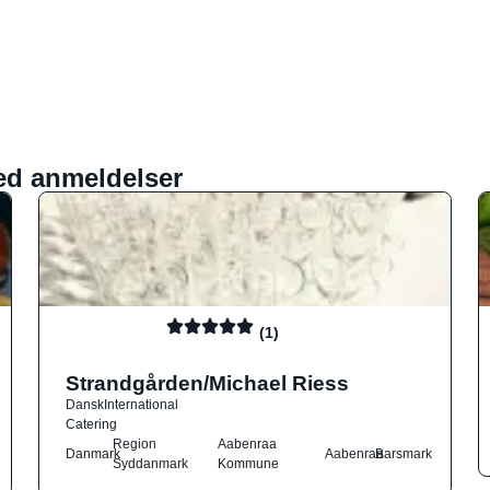
ed anmeldelser
(1)
Strandgården/Michael Riess
Dansk
International
Catering
Region
Aabenraa
Danmark
Aabenraa
Barsmark
Syddanmark
Kommune