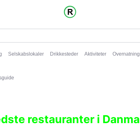
g
Selskabslokaler
Drikkesteder
Aktiviteter
Overnatning
sguide
edste restauranter i Danma
r, pubber, hoteller og aktiviteter.