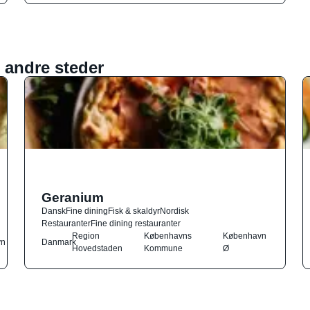
 andre steder
Geranium
Dansk
Fine dining
Fisk & skaldyr
Nordisk
Restauranter
Fine dining restauranter
Region
Københavns
København
vn
Danmark
Hovedstaden
Kommune
Ø