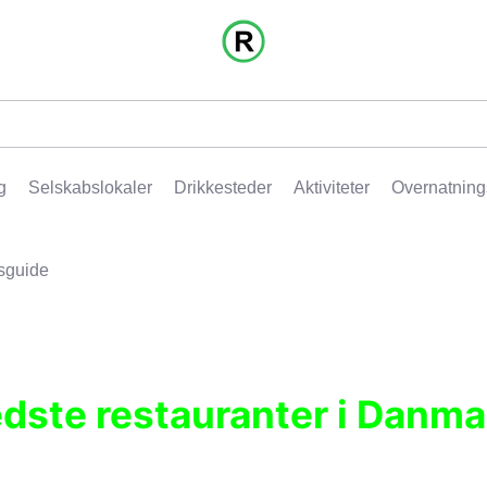
g
Selskabslokaler
Drikkesteder
Aktiviteter
Overnatning
sguide
edste restauranter i Danma
r, pubber, hoteller og aktiviteter.