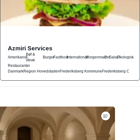
Azmiri Services
Bøf &
Amerikansk
Burger
Fastfood
International
Morgenmad
Ost
Salat
Økologisk
steak
Restauranter
Danmark
Region Hovedstaden
Frederiksberg Kommune
Frederiksberg C