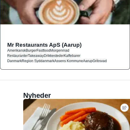
Mr Restaurants ApS (Aarup)
Amerikansk
Burger
Fastfood
Morgenmad
Restauranter
Takeaway
Drikkesteder
Kaffebarer
Danmark
Region Syddanmark
Assens Kommune
Aarup
Gribsvad
Nyheder