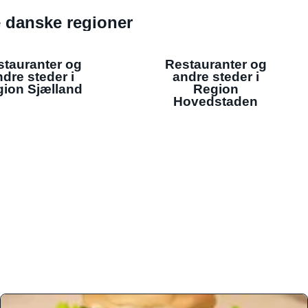
de danske regioner
stauranter og
Restauranter og
dre steder i
andre steder i
ion Sjælland
Region
Hovedstaden