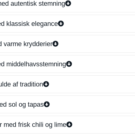
 med autentisk stemning
ed klassisk elegance
d varme krydderier
ed middelhavsstemning
lde af tradition
ed sol og tapas
 med frisk chili og lime