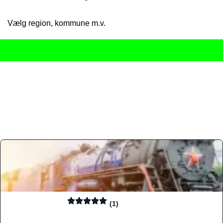
Vælg region, kommune m.v.
Her får du det komplette overblik
over Danmarks mange spisested
gourmetoplevelser på tværs af alle landets byer og regioner.
Søgningen er gjort enkel, så du hurtigt kan filtrere efter madtyp
informationer, hvilket gør den til det ideelle værktøj for både lo
Find præcis den madtype og den stemning, der passer til din næ
(1)