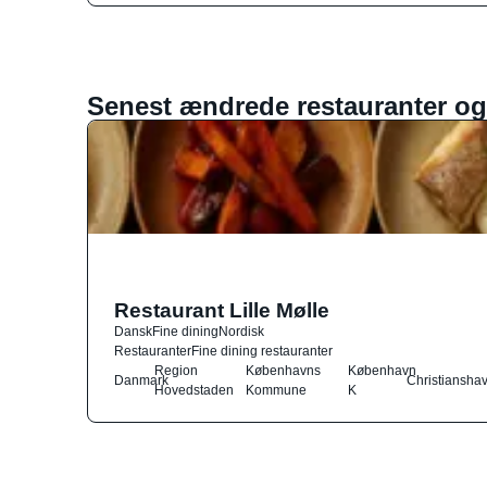
Senest ændrede restauranter og
Restaurant Lille Mølle
Dansk
Fine dining
Nordisk
Restauranter
Fine dining restauranter
Region
Københavns
København
Danmark
Christiansha
Hovedstaden
Kommune
K