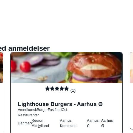
ed anmeldelser
(1)
Lighthouse Burgers - Aarhus Ø
Amerikansk
Burger
Fastfood
Ost
Restauranter
Region
Aarhus
Aarhus
Aarhus
Danmark
Midtjylland
Kommune
C
Ø