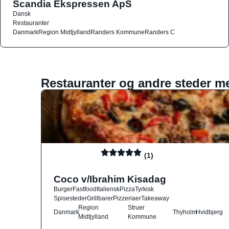
Scandia Ekspressen ApS
Dansk
Restauranter
Danmark
Region Midtjylland
Randers Kommune
Randers C
Restauranter og andre steder m
(1)
Coco v/Ibrahim Kisadag
Burger
Fastfood
Italiensk
Pizza
Tyrkisk
Spisesteder
Grillbarer
Pizzeriaer
Takeaway
Region
Struer
Danmark
Thyholm
Hvidbjerg
Midtjylland
Kommune