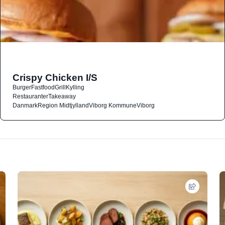
Crispy Chicken I/S
Burger
Fastfood
Grill
Kylling
Restauranter
Takeaway
Danmark
Region Midtjylland
Viborg Kommune
Viborg