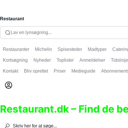
Restaurant
Lav en lynsøgning...
Restauranter
Michelin
Spisesteder
Madtyper
Caterin
Kortsøgning
Nyheder
Toplister
Anmeldelser
Tidslinje
Kontakt
Bliv oprettet
Priser
Medieguide
Abonnement
Restaurant.dk – Find de b
Søg efter restauranter, spisesteder, caféer, bare