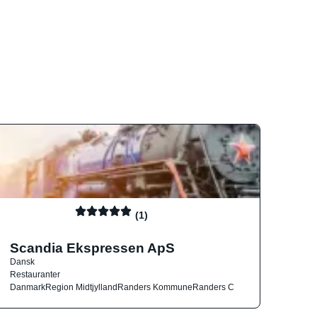
(1)
Scandia Ekspressen ApS
Dansk
Restauranter
Danmark
Region Midtjylland
Randers Kommune
Randers C