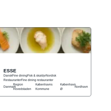
ESSE
Dansk
Fine dining
Fisk & skaldyr
Nordisk
Restauranter
Fine dining restauranter
Region
Københavns
København
Danmark
Nordhavn
Hovedstaden
Kommune
Ø