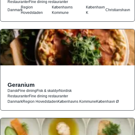
Restauranter
Fine dining restauranter
Region
Københavns
København
Danmark
Christianshavn
Hovedstaden
Kommune
K
Geranium
Dansk
Fine dining
Fisk & skaldyr
Nordisk
Restauranter
Fine dining restauranter
Danmark
Region Hovedstaden
Københavns Kommune
København Ø