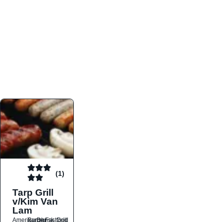
atmosfæren. Platformen er faktabaseret,
overskuelig og altid opdateret med de nyeste
informationer, hvilket gør den til det ideelle værktøj
for både lokale madelskere og turister på farten.
Find præcis den madtype og den stemning, der
passer til din næste middag, uanset hvor i landet
du befinder dig.
(1)
Tarp Grill
v/Kim Van
Lam
Amerikansk
Burger
Dansk
Fastfood
Grill