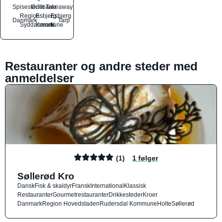
Spisesteder
Grillbarer
Takeaway
Region
Esbjerg
Esbjerg
Danmark
Tarp
Syddanmark
Kommune
N
Restauranter og andre steder med
anmeldelser
(1)
1 følger
Søllerød Kro
Dansk
Fisk & skaldyr
Fransk
International
Klassisk
Restauranter
Gourmetrestauranter
Drikkesteder
Kroer
Danmark
Region Hovedstaden
Rudersdal Kommune
Holte
Søllerød