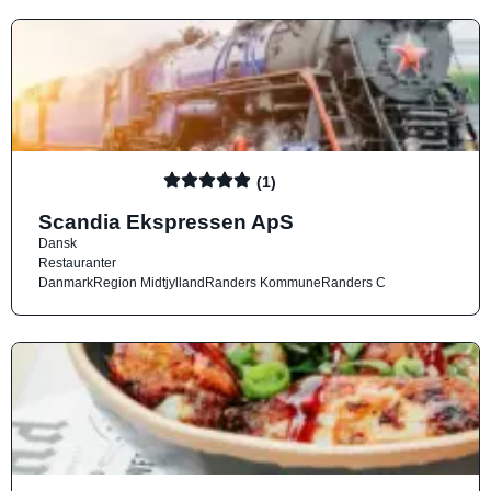
(1)
Scandia Ekspressen ApS
Dansk
Restauranter
Danmark
Region Midtjylland
Randers Kommune
Randers C