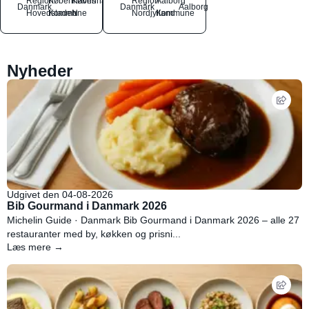
Region
Københavns
København
Region
Aalborg
Danmark
Danmark
Aalborg
Hovedstaden
Kommune
N
Nordjylland
Kommune
Nyheder
Udgivet den 04-08-2026
Bib Gourmand i Danmark 2026
Michelin Guide · Danmark Bib Gourmand i Danmark 2026 – alle 27
restauranter med by, køkken og prisni...
Læs mere →