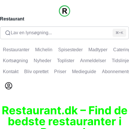
Restaurant
Lav en lynsøgning...
⌘+K
Restauranter
Michelin
Spisesteder
Madtyper
Caterin
Kortsøgning
Nyheder
Toplister
Anmeldelser
Tidslinje
Kontakt
Bliv oprettet
Priser
Medieguide
Abonnement
Restaurant.dk – Find de
bedste restauranter i