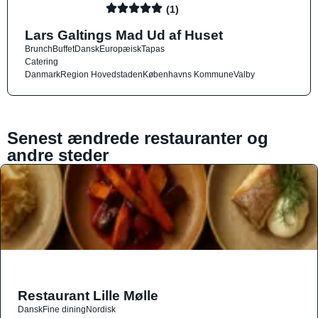
(1)
Lars Galtings Mad Ud af Huset
Brunch
Buffet
Dansk
Europæisk
Tapas
Catering
Danmark
Region Hovedstaden
Københavns Kommune
Valby
Senest ændrede restauranter og
andre steder
Restaurant Lille Mølle
Dansk
Fine dining
Nordisk