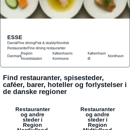
ESSE
Dansk
Fine dining
Fisk & skaldyr
Nordisk
Restauranter
Fine dining restauranter
Region
Københavns
København
Danmark
Nordhavn
Hovedstaden
Kommune
Ø
Find restauranter, spisesteder,
caféer, barer, hoteller og forlystelser i
de danske regioner
Restauranter
Restauranter
og andre
og andre
steder i
steder i
Region
Region