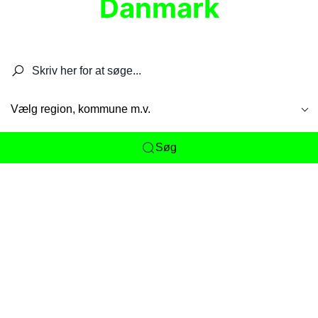
Danmark
Søg efter restauranter, spisesteder, caféer,
barer, pubber, hoteller og aktiviteter.
Vælg region, kommune m.v.
Søg
Her får du det komplette overblik
over
Danmarks mange spisesteder, caféer og
restauranter samlet ét sted. Vi gør det nemt for
dig at opdage alt fra skjulte lokale favoritter til
eksklusive gourmetoplevelser på tværs af alle
landets byer og regioner.
Søgningen er gjort enkel, så du hurtigt kan filtrere
efter madtype, lokation eller specifikke ønsker til