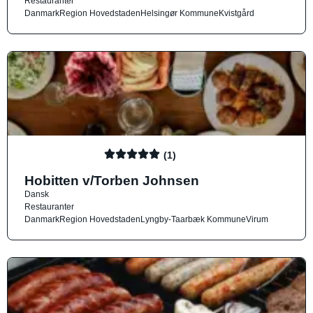
Restauranter
Danmark
Region Hovedstaden
Helsingør Kommune
Kvistgård
(1)
Hobitten v/Torben Johnsen
Dansk
Restauranter
Danmark
Region Hovedstaden
Lyngby-Taarbæk Kommune
Virum