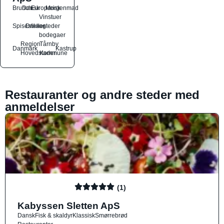
Brunch
Dansk
Europæisk
Morgenmad
Vinstuer
Spisesteder
Drikkesteder
og
bodegaer
Region
Tårnby
Danmark
Kastrup
Hovedstaden
Kommune
Restauranter og andre steder med
anmeldelser
(1)
Kabyssen Sletten ApS
Dansk
Fisk & skaldyr
Klassisk
Smørrebrød