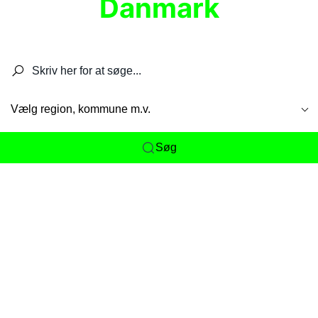
Danmark
Søg efter restauranter, spisesteder, caféer,
barer, pubber, hoteller og aktiviteter.
Vælg region, kommune m.v.
Søg
Her får du det komplette overblik
over
Danmarks mange spisesteder, caféer og
restauranter samlet ét sted. Vi gør det nemt for
dig at opdage alt fra skjulte lokale favoritter til
eksklusive gourmetoplevelser på tværs af alle
landets byer og regioner.
Søgningen er gjort enkel, så du hurtigt kan filtrere
efter madtype, lokation eller specifikke ønsker til