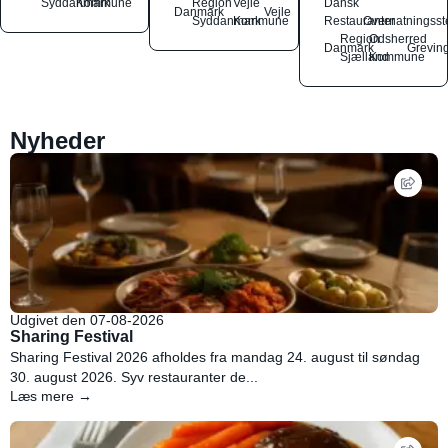
Syddanmark
Kommune
Region
Vejle
Dansk
Danmark
Vejle
Syddanmark
Kommune
Restauranter
Overnatningsst
Region
Odsherred
Danmark
Grevin
Sjælland
Kommune
Nyheder
Udgivet den 07-08-2026
Sharing Festival
Sharing Festival 2026 afholdes fra mandag 24. august til søndag
30. august 2026. Syv restauranter de...
Læs mere →