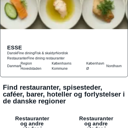
ESSE
Dansk
Fine dining
Fisk & skaldyr
Nordisk
Restauranter
Fine dining restauranter
Region
Københavns
København
Danmark
Nordhavn
Hovedstaden
Kommune
Ø
Find restauranter, spisesteder,
caféer, barer, hoteller og forlystelser i
de danske regioner
Restauranter
Restauranter
og andre
og andre