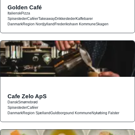
Golden Café
Italiensk
Pizza
Spisesteder
Caféer
Takeaway
Drikkesteder
Kaffebarer
Danmark
Region Nordjylland
Frederikshavn Kommune
Skagen
Cafe Zelo ApS
Dansk
Smørrebrød
Spisesteder
Caféer
Danmark
Region Sjælland
Guldborgsund Kommune
Nykøbing Falster