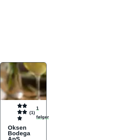
atmosfæren. Platformen er faktabaseret,
overskuelig og altid opdateret med de nyeste
informationer, hvilket gør den til det ideelle værktøj
for både lokale madelskere og turister på farten.
Find præcis den madtype og den stemning, der
passer til din næste middag, uanset hvor i landet
du befinder dig.
1
(1)
følger
Oksen
Bodega
ApS