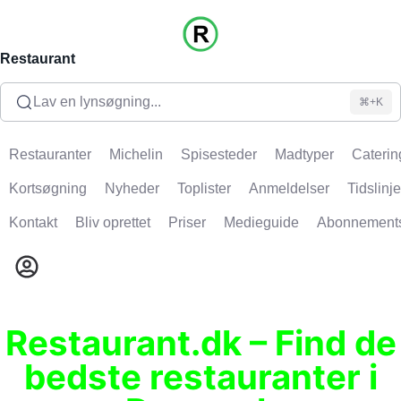
Restaurant
Lav en lynsøgning...
⌘+K
Restauranter
Michelin
Spisesteder
Madtyper
Caterin
Kortsøgning
Nyheder
Toplister
Anmeldelser
Tidslinje
Kontakt
Bliv oprettet
Priser
Medieguide
Abonnement
Restaurant.dk – Find de
bedste restauranter i