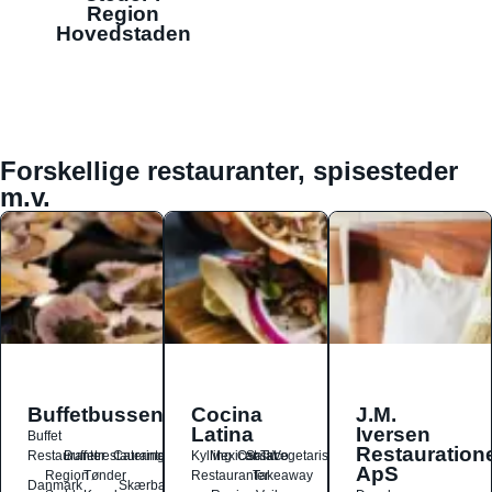
Region
Hovedstaden
Forskellige restauranter, spisesteder
m.v.
Buffetbussen
Cocina
J.M.
Latina
Iversen
Buffet
Restauration
Restauranter
Buffetrestauranter
Catering
Kylling
Mexicansk
Ost
Salat
Taco
Vegetarisk
ApS
Region
Tønder
Restauranter
Takeaway
Danmark
Skærbæk