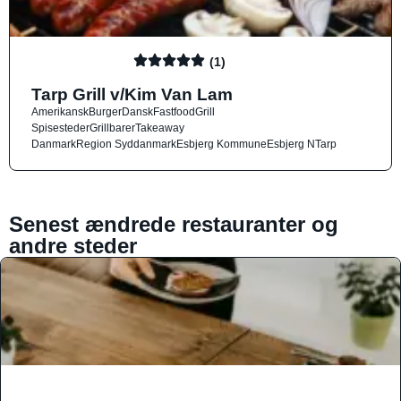
(1)
Tarp Grill v/Kim Van Lam
Amerikansk
Burger
Dansk
Fastfood
Grill
Spisesteder
Grillbarer
Takeaway
Danmark
Region Syddanmark
Esbjerg Kommune
Esbjerg N
Tarp
Senest ændrede restauranter og
andre steder