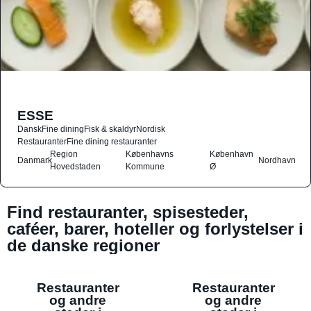
ESSE
Dansk
Fine dining
Fisk & skaldyr
Nordisk
Restauranter
Fine dining restauranter
Region
Københavns
København
Danmark
Nordhavn
Hovedstaden
Kommune
Ø
Find restauranter, spisesteder,
caféer, barer, hoteller og forlystelser i
de danske regioner
Restauranter
Restauranter
og andre
og andre