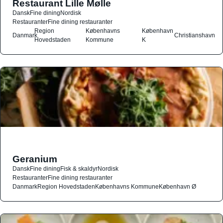
Restaurant Lille Mølle
Dansk
Fine dining
Nordisk
Restauranter
Fine dining restauranter
Region
Københavns
København
Danmark
Christianshavn
Hovedstaden
Kommune
K
Geranium
Dansk
Fine dining
Fisk & skaldyr
Nordisk
Restauranter
Fine dining restauranter
Danmark
Region Hovedstaden
Københavns Kommune
København Ø