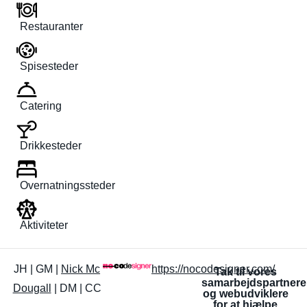
Restauranter
Spisesteder
Catering
Drikkesteder
Overnatningssteder
Aktiviteter
JH | GM |
Nick Mc
https://nocodesigner.com/
Tak til vores
samarbejdspartnere
Dougall
| DM | CC
og webudviklere
for at hjælpe