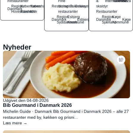
Restauranter
Fine
&
International
Italiensk
Pasta
Pizza
Region
Københavns
København
Restauranter
dining
Takeaway
Drikkesteder
skaldyr
Danmark
Hovedstaden
Kommune
NV
restauranter
Restauranter
Region
Esbjerg
Region
Køge
Danmark
Esbjerg
Danmark
Køge
Syddanmark
Kommune
Sjælland
Kommune
Nyheder
Udgivet den 04-08-2026
Bib Gourmand i Danmark 2026
Michelin Guide · Danmark Bib Gourmand i Danmark 2026 – alle 27
restauranter med by, køkken og prisni...
Læs mere →