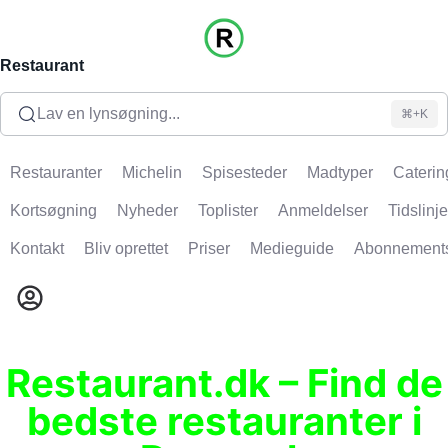
Restaurant
Lav en lynsøgning...
⌘+K
Restauranter
Michelin
Spisesteder
Madtyper
Caterin
Kortsøgning
Nyheder
Toplister
Anmeldelser
Tidslinje
Kontakt
Bliv oprettet
Priser
Medieguide
Abonnement
Restaurant.dk – Find de
bedste restauranter i