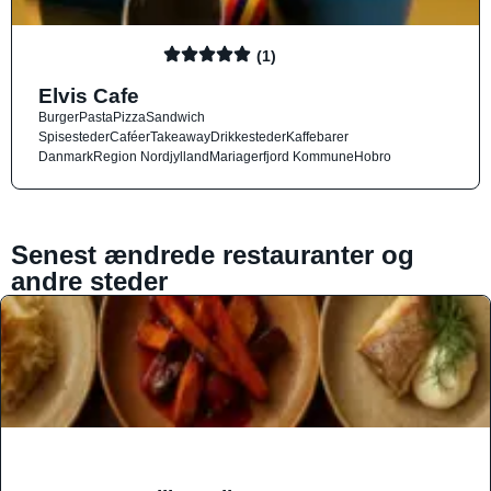
(1)
Elvis Cafe
Burger
Pasta
Pizza
Sandwich
Spisesteder
Caféer
Takeaway
Drikkesteder
Kaffebarer
Danmark
Region Nordjylland
Mariagerfjord Kommune
Hobro
Senest ændrede restauranter og
andre steder