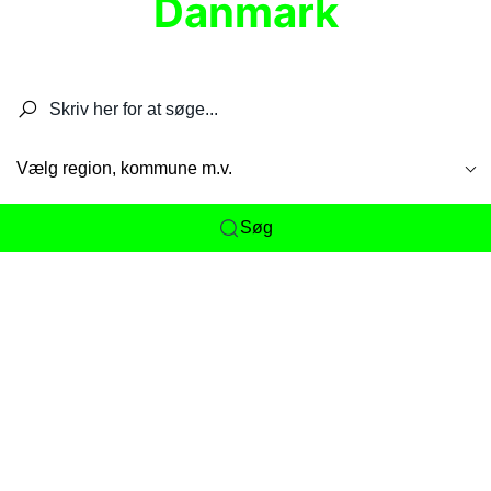
Danmark
Søg efter restauranter, spisesteder, caféer,
barer, pubber, hoteller og aktiviteter.
Vælg region, kommune m.v.
Søg
Her får du det komplette overblik
over
Danmarks mange spisesteder, caféer og
restauranter samlet ét sted. Vi gør det nemt for
dig at opdage alt fra skjulte lokale favoritter til
eksklusive gourmetoplevelser på tværs af alle
landets byer og regioner.
Søgningen er gjort enkel, så du hurtigt kan filtrere
efter madtype, lokation eller specifikke ønsker til