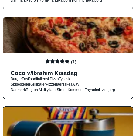
Danmark
Region Nordjylland
Aalborg Kommune
Aalborg
(1)
Coco v/Ibrahim Kisadag
Burger
Fastfood
Italiensk
Pizza
Tyrkisk
Spisesteder
Grillbarer
Pizzeriaer
Takeaway
Danmark
Region Midtjylland
Struer Kommune
Thyholm
Hvidbjerg