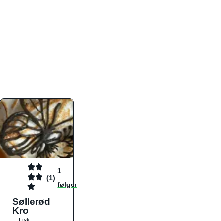
atmosfæren. Platformen er faktabaseret,
overskuelig og altid opdateret med de nyeste
informationer, hvilket gør den til det ideelle værktøj
for både lokale madelskere og turister på farten.
Find præcis den madtype og den stemning, der
passer til din næste middag, uanset hvor i landet
du befinder dig.
1
(1)
følger
Søllerød
Kro
Fisk