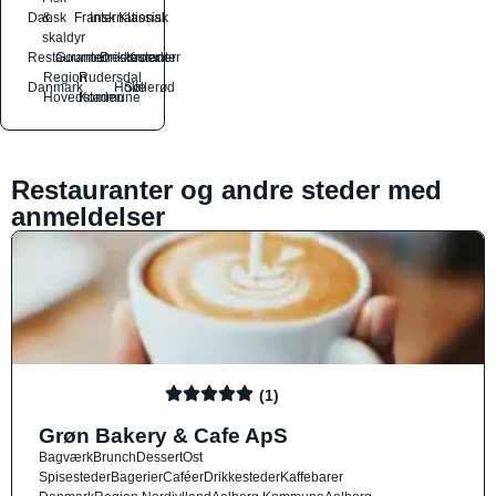
Dansk
&
Fransk
International
Klassisk
skaldyr
Restauranter
Gourmetrestauranter
Drikkesteder
Kroer
Region
Rudersdal
Danmark
Holte
Søllerød
Hovedstaden
Kommune
Restauranter og andre steder med
anmeldelser
(1)
Grøn Bakery & Cafe ApS
Bagværk
Brunch
Dessert
Ost
Spisesteder
Bagerier
Caféer
Drikkesteder
Kaffebarer