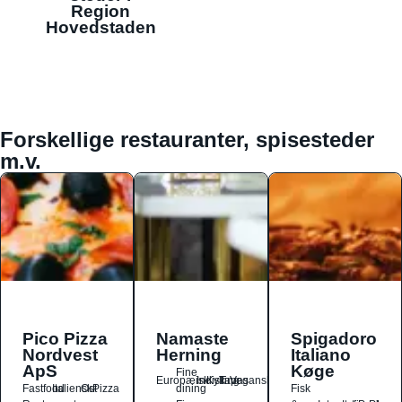
Region
Hovedstaden
Forskellige restauranter, spisesteder
m.v.
Pico Pizza
Namaste
Spigadoro
Nordvest
Herning
Italiano
ApS
Køge
Fine
Europæisk
Indisk
Kylling
Tapas
Vegansk
Fastfood
Italiensk
Ost
Pizza
dining
Fisk