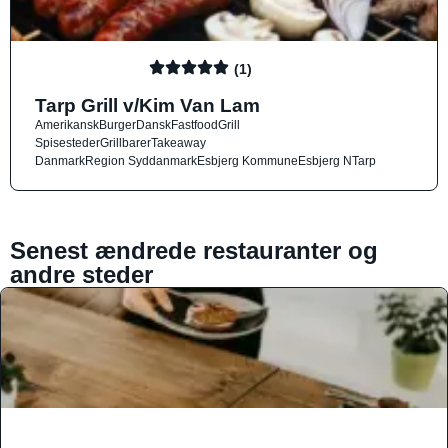
(1)
Tarp Grill v/Kim Van Lam
Amerikansk
Burger
Dansk
Fastfood
Grill
Spisesteder
Grillbarer
Takeaway
Danmark
Region Syddanmark
Esbjerg Kommune
Esbjerg N
Tarp
Senest ændrede restauranter og
andre steder