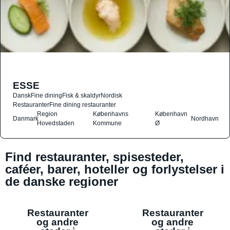
ESSE
Dansk
Fine dining
Fisk & skaldyr
Nordisk
Restauranter
Fine dining restauranter
Region
Københavns
København
Danmark
Nordhavn
Hovedstaden
Kommune
Ø
Find restauranter, spisesteder,
caféer, barer, hoteller og forlystelser i
de danske regioner
Restauranter
Restauranter
og andre
og andre