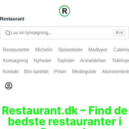
Restaurant
Lav en lynsøgning...
⌘+K
Restauranter
Michelin
Spisesteder
Madtyper
Caterin
Kortsøgning
Nyheder
Toplister
Anmeldelser
Tidslinje
Kontakt
Bliv oprettet
Priser
Medieguide
Abonnement
Restaurant.dk – Find de
bedste restauranter i