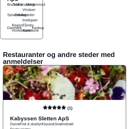
Brunch
Dansk
Europæisk
Morgenmad
Vinstuer
Spisesteder
Drikkesteder
og
bodegaer
Region
Tårnby
Danmark
Kastrup
Hovedstaden
Kommune
Restauranter og andre steder med
anmeldelser
(1)
Kabyssen Sletten ApS
Dansk
Fisk & skaldyr
Klassisk
Smørrebrød