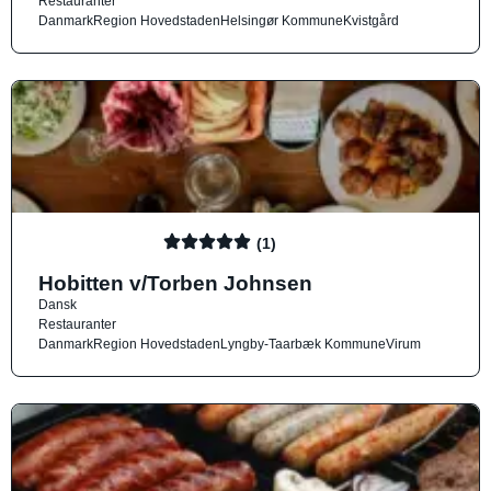
Restauranter
Danmark
Region Hovedstaden
Helsingør Kommune
Kvistgård
(1)
Hobitten v/Torben Johnsen
Dansk
Restauranter
Danmark
Region Hovedstaden
Lyngby-Taarbæk Kommune
Virum