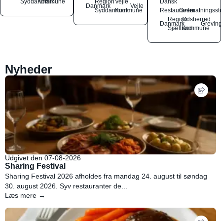
Syddanmark
Kommune
Region
Vejle
Dansk
Danmark
Vejle
Syddanmark
Kommune
Restauranter
Overnatningsst
Region
Odsherred
Danmark
Grevin
Sjælland
Kommune
Nyheder
Udgivet den 07-08-2026
Sharing Festival
Sharing Festival 2026 afholdes fra mandag 24. august til søndag
30. august 2026. Syv restauranter de...
Læs mere →