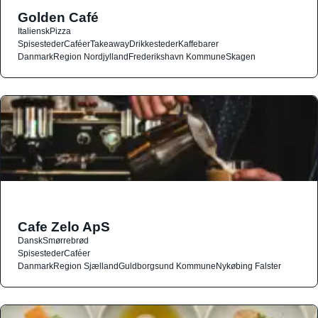
Golden Café
Italiensk
Pizza
Spisesteder
Caféer
Takeaway
Drikkesteder
Kaffebarer
Danmark
Region Nordjylland
Frederikshavn Kommune
Skagen
Cafe Zelo ApS
Dansk
Smørrebrød
Spisesteder
Caféer
Danmark
Region Sjælland
Guldborgsund Kommune
Nykøbing Falster