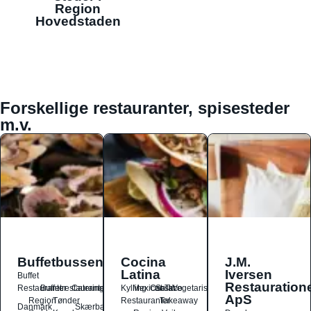
Region
Hovedstaden
Forskellige restauranter, spisesteder
m.v.
Buffetbussen
Cocina
J.M.
Latina
Iversen
Buffet
Restauration
Restauranter
Buffetrestauranter
Catering
Kylling
Mexicansk
Ost
Salat
Taco
Vegetarisk
ApS
Region
Tønder
Restauranter
Takeaway
Danmark
Skærbæk