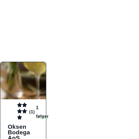
atmosfæren. Platformen er faktabaseret,
overskuelig og altid opdateret med de nyeste
informationer, hvilket gør den til det ideelle værktøj
for både lokale madelskere og turister på farten.
Find præcis den madtype og den stemning, der
passer til din næste middag, uanset hvor i landet
du befinder dig.
1
(1)
følger
Oksen
Bodega
ApS