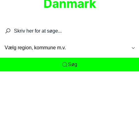
Danmark
Søg efter restauranter, spisesteder, caféer,
barer, pubber, hoteller og aktiviteter.
Vælg region, kommune m.v.
Søg
Her får du det komplette overblik
over
Danmarks mange spisesteder, caféer og
restauranter samlet ét sted. Vi gør det nemt for
dig at opdage alt fra skjulte lokale favoritter til
eksklusive gourmetoplevelser på tværs af alle
landets byer og regioner.
Søgningen er gjort enkel, så du hurtigt kan filtrere
efter madtype, lokation eller specifikke ønsker til