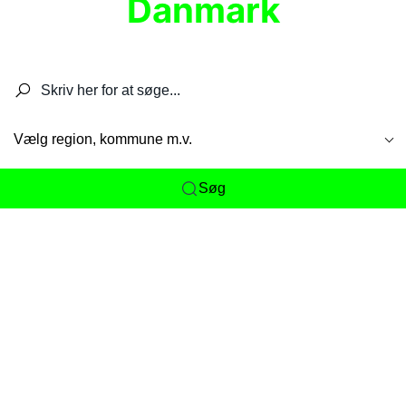
Danmark
Søg efter restauranter, spisesteder, caféer,
barer, pubber, hoteller og aktiviteter.
Vælg region, kommune m.v.
Søg
Her får du det komplette overblik
over
Danmarks mange spisesteder, caféer og
restauranter samlet ét sted. Vi gør det nemt for
dig at opdage alt fra skjulte lokale favoritter til
eksklusive gourmetoplevelser på tværs af alle
landets byer og regioner.
Søgningen er gjort enkel, så du hurtigt kan filtrere
efter madtype, lokation eller specifikke ønsker til