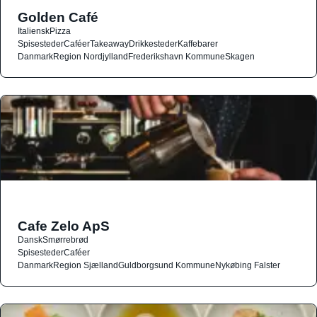
Golden Café
Italiensk
Pizza
Spisesteder
Caféer
Takeaway
Drikkesteder
Kaffebarer
Danmark
Region Nordjylland
Frederikshavn Kommune
Skagen
Cafe Zelo ApS
Dansk
Smørrebrød
Spisesteder
Caféer
Danmark
Region Sjælland
Guldborgsund Kommune
Nykøbing Falster