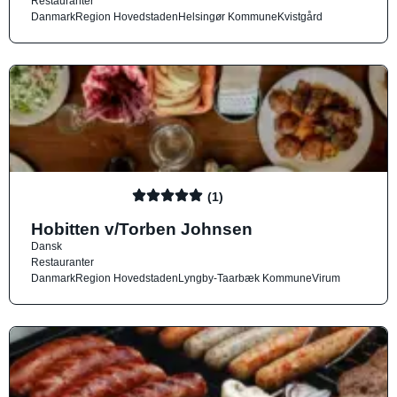
Restauranter
Danmark
Region Hovedstaden
Helsingør Kommune
Kvistgård
(1)
Hobitten v/Torben Johnsen
Dansk
Restauranter
Danmark
Region Hovedstaden
Lyngby-Taarbæk Kommune
Virum