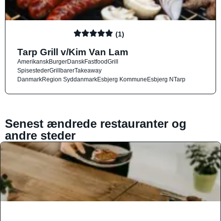
(1)
Tarp Grill v/Kim Van Lam
Amerikansk
Burger
Dansk
Fastfood
Grill
Spisesteder
Grillbarer
Takeaway
Danmark
Region Syddanmark
Esbjerg Kommune
Esbjerg N
Tarp
Senest ændrede restauranter og
andre steder