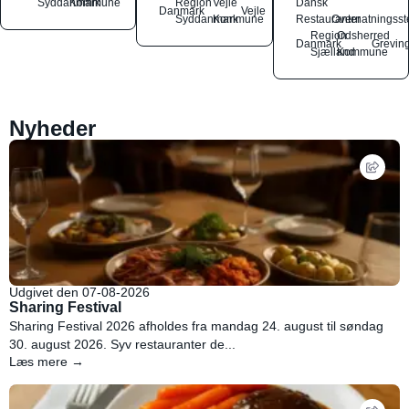
Syddanmark
Kommune
Region
Vejle
Dansk
Danmark
Vejle
Syddanmark
Kommune
Restauranter
Overnatningsst
Region
Odsherred
Danmark
Grevin
Sjælland
Kommune
Nyheder
Udgivet den 07-08-2026
Sharing Festival
Sharing Festival 2026 afholdes fra mandag 24. august til søndag
30. august 2026. Syv restauranter de...
Læs mere →