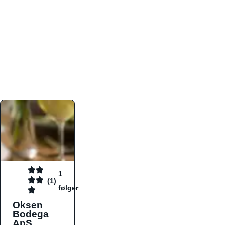
atmosfæren. Platformen er faktabaseret,
overskuelig og altid opdateret med de nyeste
informationer, hvilket gør den til det ideelle værktøj
for både lokale madelskere og turister på farten.
Find præcis den madtype og den stemning, der
passer til din næste middag, uanset hvor i landet
du befinder dig.
1
(1)
følger
Oksen
Bodega
ApS