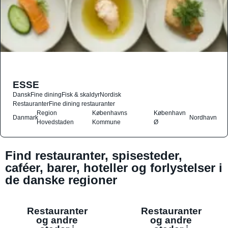
ESSE
Dansk
Fine dining
Fisk & skaldyr
Nordisk
Restauranter
Fine dining restauranter
Region
Københavns
København
Danmark
Nordhavn
Hovedstaden
Kommune
Ø
Find restauranter, spisesteder,
caféer, barer, hoteller og forlystelser i
de danske regioner
Restauranter
Restauranter
og andre
og andre