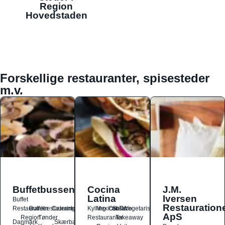
Region
Hovedstaden
Forskellige restauranter, spisesteder
m.v.
Buffetbussen
Cocina
J.M.
Latina
Iversen
Buffet
Restauration
Restauranter
Buffetrestauranter
Catering
Kylling
Mexicansk
Ost
Salat
Taco
Vegetarisk
ApS
Region
Tønder
Restauranter
Takeaway
Danmark
Skærbæk