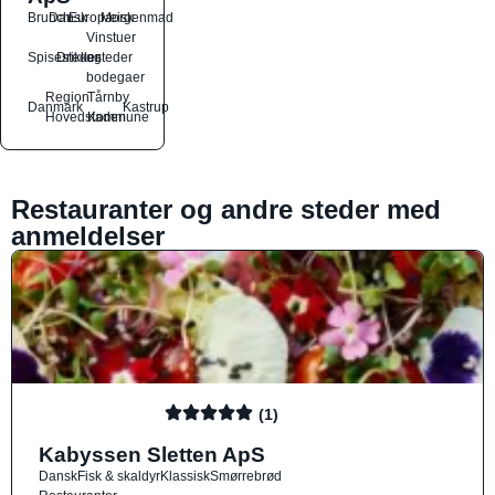
Brunch
Dansk
Europæisk
Morgenmad
Vinstuer
Spisesteder
Drikkesteder
og
bodegaer
Region
Tårnby
Danmark
Kastrup
Hovedstaden
Kommune
Restauranter og andre steder med
anmeldelser
(1)
Kabyssen Sletten ApS
Dansk
Fisk & skaldyr
Klassisk
Smørrebrød