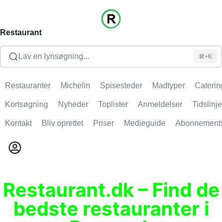
Restaurant
Lav en lynsøgning...
⌘+K
Restauranter
Michelin
Spisesteder
Madtyper
Caterin
Kortsøgning
Nyheder
Toplister
Anmeldelser
Tidslinje
Kontakt
Bliv oprettet
Priser
Medieguide
Abonnement
Restaurant.dk – Find de
bedste restauranter i