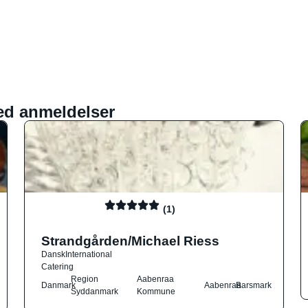
ed anmeldelser
(1)
Strandgården/Michael Riess
Dansk
International
Catering
Region
Aabenraa
Danmark
Aabenraa
Barsmark
Syddanmark
Kommune