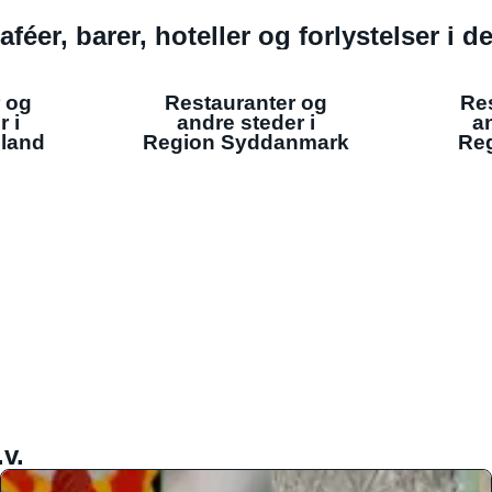
aféer, barer, hoteller og forlystelser i 
 og
Restauranter og
Re
r i
andre steder i
an
lland
Region Syddanmark
Reg
v.