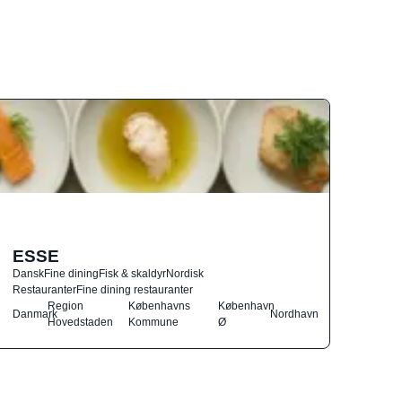
ESSE
Dansk
Fine dining
Fisk & skaldyr
Nordisk
Restauranter
Fine dining restauranter
Region
Københavns
København
Danmark
Nordhavn
Hovedstaden
Kommune
Ø