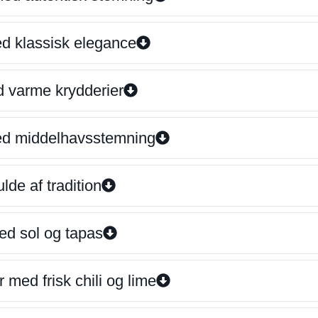
ed klassisk elegance
d varme krydderier
ed middelhavsstemning
lde af tradition
ed sol og tapas
 med frisk chili og lime