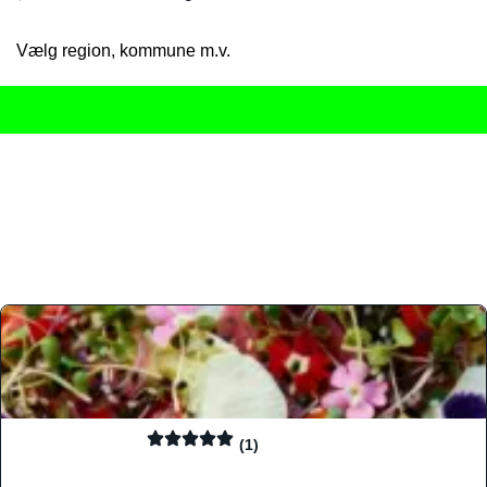
Vælg region, kommune m.v.
Her får du det komplette overblik
over Danmarks mange spisested
gourmetoplevelser på tværs af alle landets byer og regioner.
Søgningen er gjort enkel, så du hurtigt kan filtrere efter madtyp
informationer, hvilket gør den til det ideelle værktøj for både lo
Find præcis den madtype og den stemning, der passer til din næ
(1)