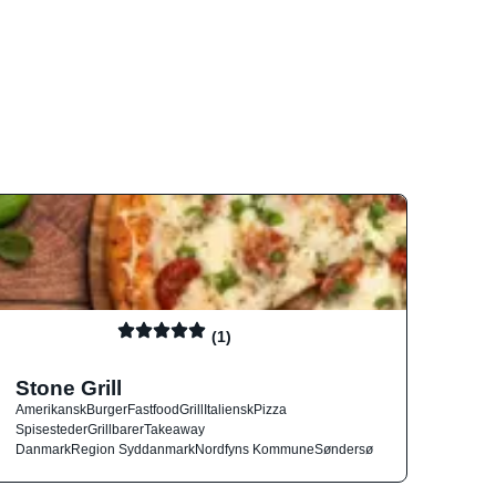
(1)
Stone Grill
Amerikansk
Burger
Fastfood
Grill
Italiensk
Pizza
Spisesteder
Grillbarer
Takeaway
Danmark
Region Syddanmark
Nordfyns Kommune
Søndersø