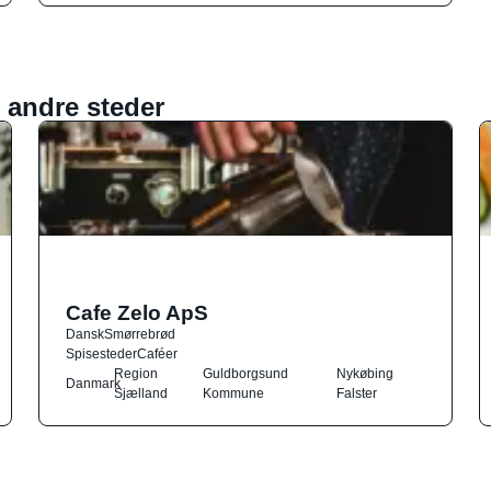
 andre steder
Cafe Zelo ApS
Dansk
Smørrebrød
Spisesteder
Caféer
Region
Guldborgsund
Nykøbing
Danmark
Sjælland
Kommune
Falster