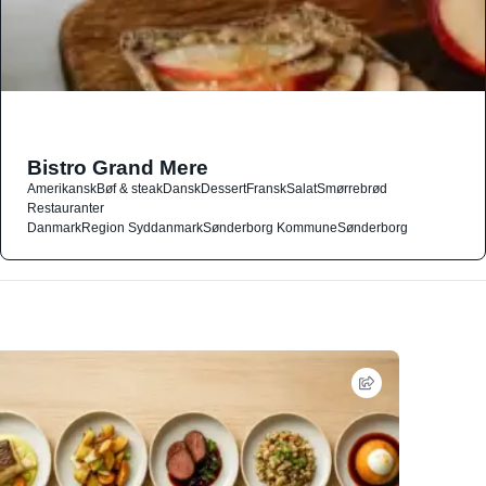
Bistro Grand Mere
Amerikansk
Bøf & steak
Dansk
Dessert
Fransk
Salat
Smørrebrød
Restauranter
Danmark
Region Syddanmark
Sønderborg Kommune
Sønderborg