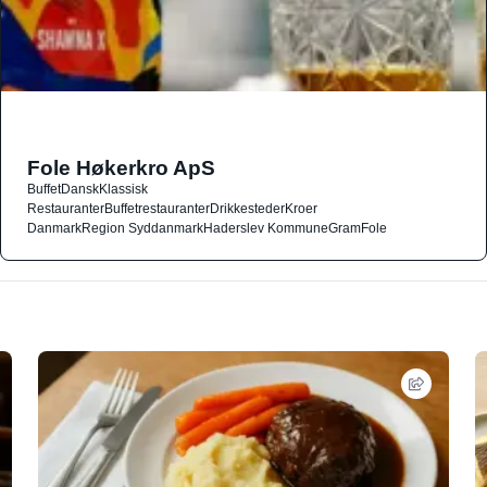
Fole Høkerkro ApS
Buffet
Dansk
Klassisk
Restauranter
Buffetrestauranter
Drikkesteder
Kroer
Danmark
Region Syddanmark
Haderslev Kommune
Gram
Fole