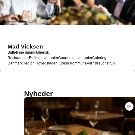
Mad Vicksen
Buffet
Fine dining
Italiensk
Restauranter
Buffetrestauranter
Gourmetrestauranter
Catering
Danmark
Region Hovedstaden
Furesø Kommune
Værløse
Jonstrup
Nyheder