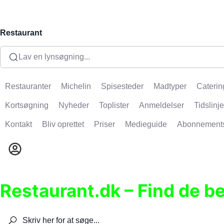
Restaurant
Lav en lynsøgning...
Restauranter
Michelin
Spisesteder
Madtyper
Caterin
Kortsøgning
Nyheder
Toplister
Anmeldelser
Tidslinje
Kontakt
Bliv oprettet
Priser
Medieguide
Abonnement
Restaurant.dk – Find de b
Søg efter restauranter, spisesteder, caféer, bare