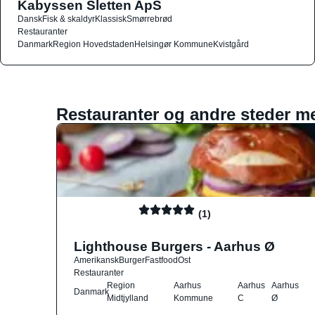
Kabyssen Sletten ApS
Dansk
Fisk & skaldyr
Klassisk
Smørrebrød
Restauranter
Danmark
Region Hovedstaden
Helsingør Kommune
Kvistgård
Restauranter og andre steder m
(1)
Lighthouse Burgers - Aarhus Ø
Amerikansk
Burger
Fastfood
Ost
Restauranter
Region
Aarhus
Aarhus
Aarhus
Danmark
Midtjylland
Kommune
C
Ø