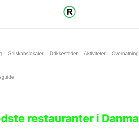
g
Selskabslokaler
Drikkesteder
Aktiviteter
Overnatning
sguide
edste restauranter i Danma
r, pubber, hoteller og aktiviteter.