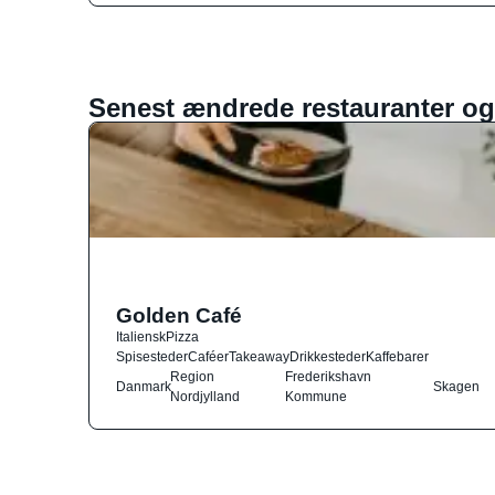
Senest ændrede restauranter og
Golden Café
Italiensk
Pizza
Spisesteder
Caféer
Takeaway
Drikkesteder
Kaffebarer
Region
Frederikshavn
Danmark
Skagen
Nordjylland
Kommune