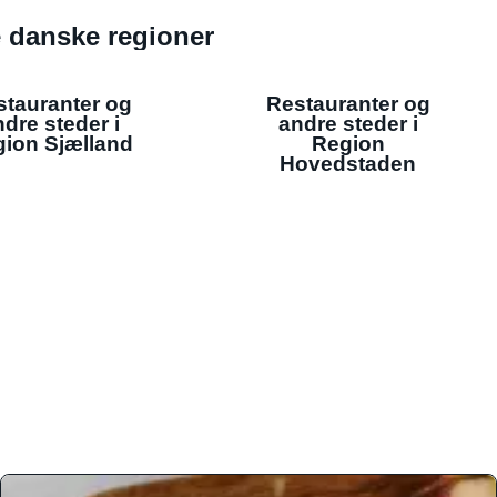
de danske regioner
stauranter og
Restauranter og
dre steder i
andre steder i
ion Sjælland
Region
Hovedstaden