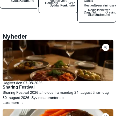
Syddanmark
Kommune
Region
Vejle
Dansk
Danmark
Vejle
Syddanmark
Kommune
Restauranter
Overnatningsst
Region
Odsherred
Danmark
Grevin
Sjælland
Kommune
Nyheder
Udgivet den 07-08-2026
Sharing Festival
Sharing Festival 2026 afholdes fra mandag 24. august til søndag
30. august 2026. Syv restauranter de...
Læs mere →