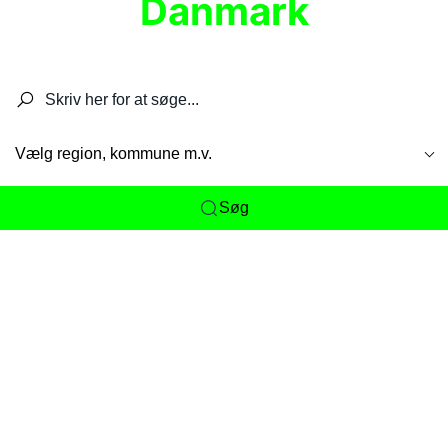
Danmark
Søg efter restauranter, spisesteder, caféer,
barer, pubber, hoteller og aktiviteter.
Vælg region, kommune m.v.
Søg
Her får du det komplette overblik
over
Danmarks mange spisesteder, caféer og
restauranter samlet ét sted. Vi gør det nemt for
dig at opdage alt fra skjulte lokale favoritter til
eksklusive gourmetoplevelser på tværs af alle
landets byer og regioner.
Søgningen er gjort enkel, så du hurtigt kan filtrere
efter madtype, lokation eller specifikke ønsker til