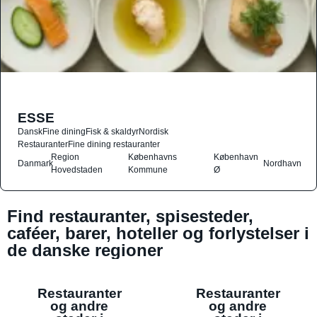
ESSE
Dansk
Fine dining
Fisk & skaldyr
Nordisk
Restauranter
Fine dining restauranter
Region
Københavns
København
Danmark
Nordhavn
Hovedstaden
Kommune
Ø
Find restauranter, spisesteder,
caféer, barer, hoteller og forlystelser i
de danske regioner
Restauranter
Restauranter
og andre
og andre