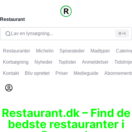
Restaurant
Lav en lynsøgning...
⌘+K
Restauranter
Michelin
Spisesteder
Madtyper
Caterin
Kortsøgning
Nyheder
Toplister
Anmeldelser
Tidslinje
Kontakt
Bliv oprettet
Priser
Medieguide
Abonnement
Restaurant.dk – Find de
bedste restauranter i