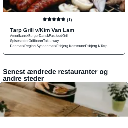
(1)
Tarp Grill v/Kim Van Lam
Amerikansk
Burger
Dansk
Fastfood
Grill
Spisesteder
Grillbarer
Takeaway
Danmark
Region Syddanmark
Esbjerg Kommune
Esbjerg N
Tarp
Senest ændrede restauranter og
andre steder