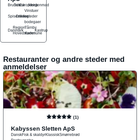
Brunch
Dansk
Europæisk
Morgenmad
Vinstuer
Spisesteder
Drikkesteder
og
bodegaer
Region
Tårnby
Danmark
Kastrup
Hovedstaden
Kommune
Restauranter og andre steder med
anmeldelser
(1)
Kabyssen Sletten ApS
Dansk
Fisk & skaldyr
Klassisk
Smørrebrød