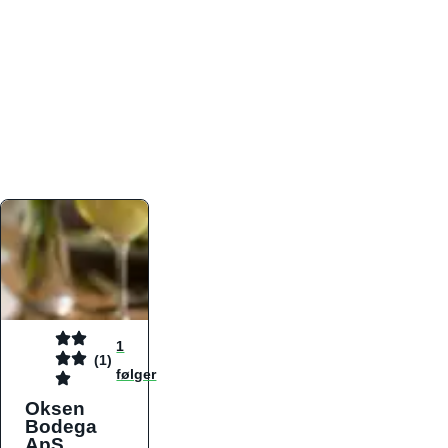
atmosfæren. Platformen er faktabaseret,
overskuelig og altid opdateret med de nyeste
informationer, hvilket gør den til det ideelle værktøj
for både lokale madelskere og turister på farten.
Find præcis den madtype og den stemning, der
passer til din næste middag, uanset hvor i landet
du befinder dig.
1
(1)
følger
Oksen
Bodega
ApS