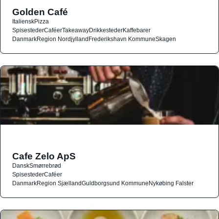
Golden Café
Italiensk
Pizza
Spisesteder
Caféer
Takeaway
Drikkesteder
Kaffebarer
Danmark
Region Nordjylland
Frederikshavn Kommune
Skagen
Cafe Zelo ApS
Dansk
Smørrebrød
Spisesteder
Caféer
Danmark
Region Sjælland
Guldborgsund Kommune
Nykøbing Falster