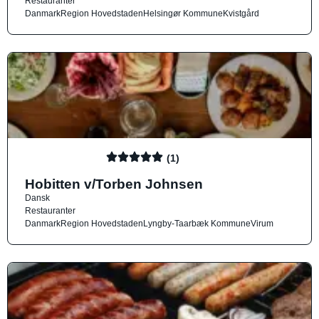
Restauranter
Danmark
Region Hovedstaden
Helsingør Kommune
Kvistgård
(1)
Hobitten v/Torben Johnsen
Dansk
Restauranter
Danmark
Region Hovedstaden
Lyngby-Taarbæk Kommune
Virum