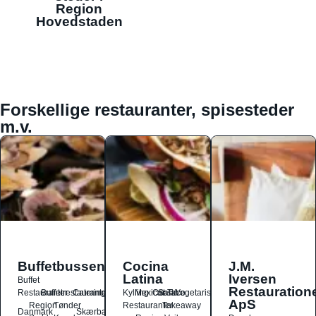
Region
Hovedstaden
Forskellige restauranter, spisesteder
m.v.
Buffetbussen
Cocina
J.M.
Latina
Iversen
Buffet
Restauration
Restauranter
Buffetrestauranter
Catering
Kylling
Mexicansk
Ost
Salat
Taco
Vegetarisk
ApS
Region
Tønder
Restauranter
Takeaway
Danmark
Skærbæk