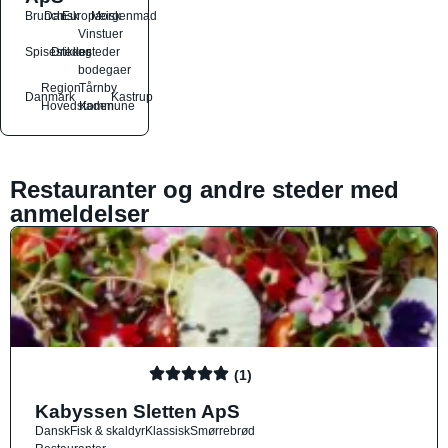
Brunch
Dansk
Europæisk
Morgenmad
Vinstuer
Spisesteder
Drikkesteder
og
bodegaer
Region
Tårnby
Danmark
Kastrup
Hovedstaden
Kommune
Restauranter og andre steder med
anmeldelser
(1)
Kabyssen Sletten ApS
Dansk
Fisk & skaldyr
Klassisk
Smørrebrød