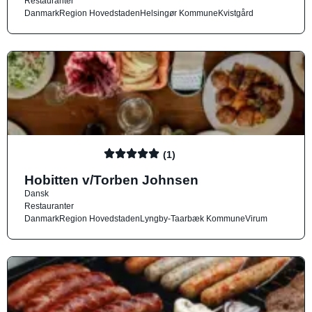
Restauranter
Danmark
Region Hovedstaden
Helsingør Kommune
Kvistgård
(1)
Hobitten v/Torben Johnsen
Dansk
Restauranter
Danmark
Region Hovedstaden
Lyngby-Taarbæk Kommune
Virum