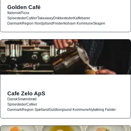
Golden Café
Italiensk
Pizza
Spisesteder
Caféer
Takeaway
Drikkesteder
Kaffebarer
Danmark
Region Nordjylland
Frederikshavn Kommune
Skagen
Cafe Zelo ApS
Dansk
Smørrebrød
Spisesteder
Caféer
Danmark
Region Sjælland
Guldborgsund Kommune
Nykøbing Falster