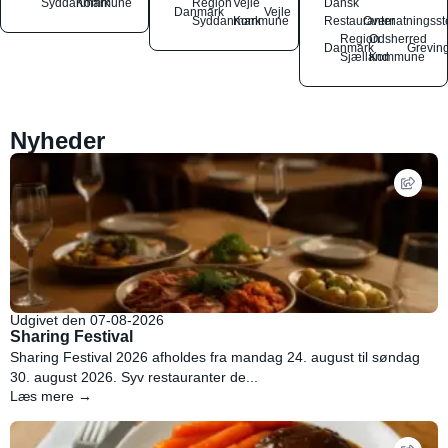
Syddanmark
Kommune
Region
Vejle
Dansk
Danmark
Vejle
Syddanmark
Kommune
Restauranter
Overnatningsst
Region
Odsherred
Danmark
Grevin
Sjælland
Kommune
Nyheder
Udgivet den 07-08-2026
Sharing Festival
Sharing Festival 2026 afholdes fra mandag 24. august til søndag
30. august 2026. Syv restauranter de...
Læs mere →