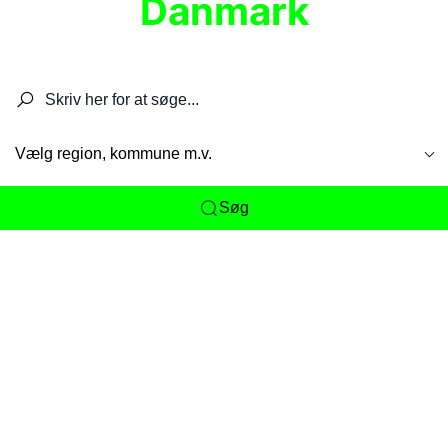
Danmark
Søg efter restauranter, spisesteder, caféer,
barer, pubber, hoteller og aktiviteter.
Vælg region, kommune m.v.
Søg
Her får du det komplette overblik
over
Danmarks mange spisesteder, caféer og
restauranter samlet ét sted. Vi gør det nemt for
dig at opdage alt fra skjulte lokale favoritter til
eksklusive gourmetoplevelser på tværs af alle
landets byer og regioner.
Søgningen er gjort enkel, så du hurtigt kan filtrere
efter madtype, lokation eller specifikke ønsker til