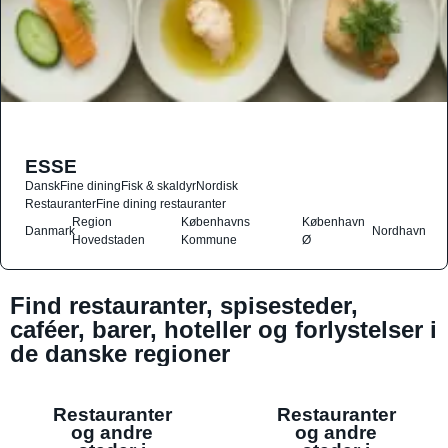
ESSE
Dansk
Fine dining
Fisk & skaldyr
Nordisk
Restauranter
Fine dining restauranter
Region
Københavns
København
Danmark
Nordhavn
Hovedstaden
Kommune
Ø
Find restauranter, spisesteder,
caféer, barer, hoteller og forlystelser i
de danske regioner
Restauranter
Restauranter
og andre
og andre