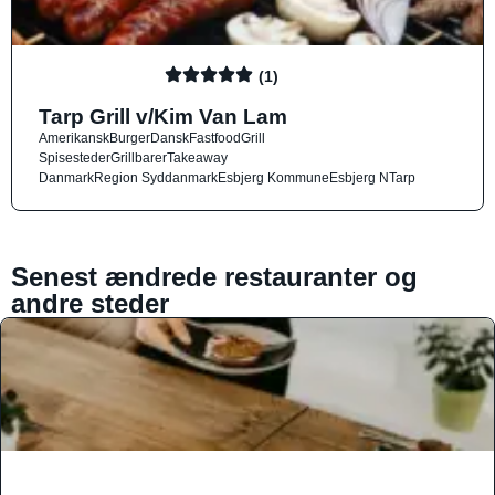
(1)
Tarp Grill v/Kim Van Lam
Amerikansk
Burger
Dansk
Fastfood
Grill
Spisesteder
Grillbarer
Takeaway
Danmark
Region Syddanmark
Esbjerg Kommune
Esbjerg N
Tarp
Senest ændrede restauranter og
andre steder