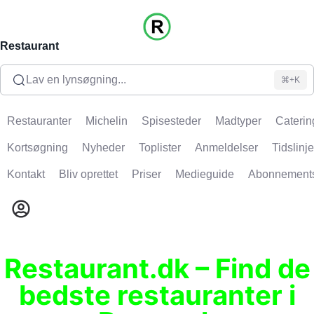
Restaurant
Lav en lynsøgning...
⌘+K
Restauranter
Michelin
Spisesteder
Madtyper
Caterin
Kortsøgning
Nyheder
Toplister
Anmeldelser
Tidslinje
Kontakt
Bliv oprettet
Priser
Medieguide
Abonnement
Restaurant.dk – Find de
bedste restauranter i