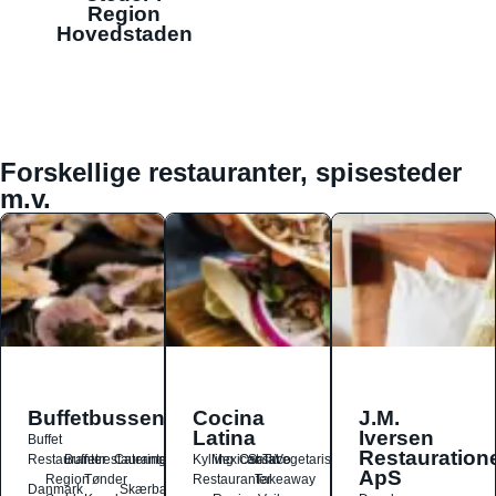
Region
Hovedstaden
Forskellige restauranter, spisesteder
m.v.
Buffetbussen
Cocina
J.M.
Latina
Iversen
Buffet
Restauration
Restauranter
Buffetrestauranter
Catering
Kylling
Mexicansk
Ost
Salat
Taco
Vegetarisk
ApS
Region
Tønder
Restauranter
Takeaway
Danmark
Skærbæk