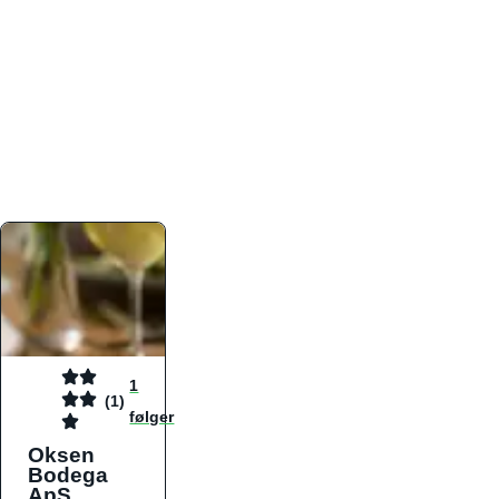
atmosfæren. Platformen er faktabaseret,
overskuelig og altid opdateret med de nyeste
informationer, hvilket gør den til det ideelle værktøj
for både lokale madelskere og turister på farten.
Find præcis den madtype og den stemning, der
passer til din næste middag, uanset hvor i landet
du befinder dig.
1
(1)
følger
Oksen
Bodega
ApS