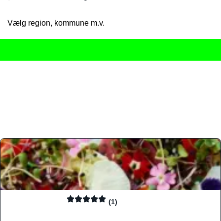
Vælg region, kommune m.v.
Her får du det komplette overblik
over Danmarks mange spisested
gourmetoplevelser på tværs af alle landets byer og regioner.
Søgningen er gjort enkel, så du hurtigt kan filtrere efter madtyp
informationer, hvilket gør den til det ideelle værktøj for både lo
Find præcis den madtype og den stemning, der passer til din næ
(1)