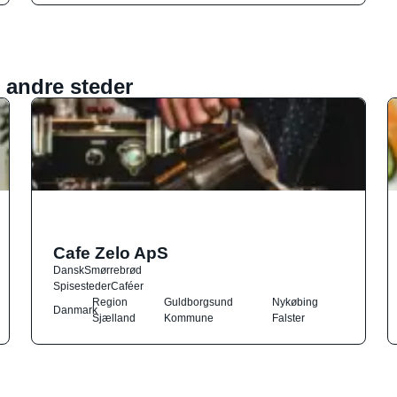
 andre steder
Cafe Zelo ApS
Dansk
Smørrebrød
Spisesteder
Caféer
Region
Guldborgsund
Nykøbing
Danmark
Sjælland
Kommune
Falster