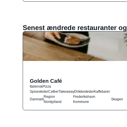
Senest ændrede restauranter og
Golden Café
Italiensk
Pizza
Spisesteder
Caféer
Takeaway
Drikkesteder
Kaffebarer
Region
Frederikshavn
Danmark
Skagen
Nordjylland
Kommune