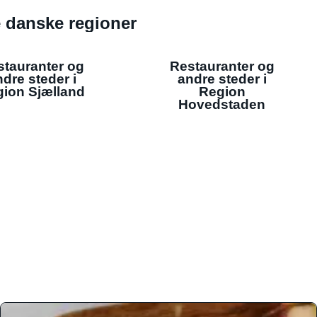
de danske regioner
stauranter og
Restauranter og
dre steder i
andre steder i
ion Sjælland
Region
Hovedstaden