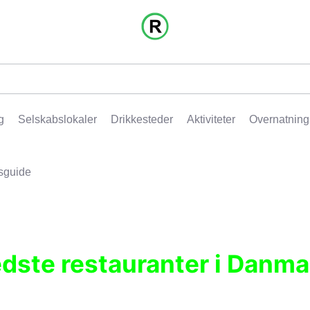
g
Selskabslokaler
Drikkesteder
Aktiviteter
Overnatning
sguide
edste restauranter i Danma
r, pubber, hoteller og aktiviteter.