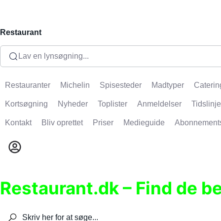
Restaurant
Lav en lynsøgning...
Restauranter
Michelin
Spisesteder
Madtyper
Caterin
Kortsøgning
Nyheder
Toplister
Anmeldelser
Tidslinje
Kontakt
Bliv oprettet
Priser
Medieguide
Abonnement
Restaurant.dk – Find de b
Søg efter restauranter, spisesteder, caféer, bare