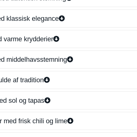
ed klassisk elegance
d varme krydderier
ed middelhavsstemning
lde af tradition
ed sol og tapas
 med frisk chili og lime