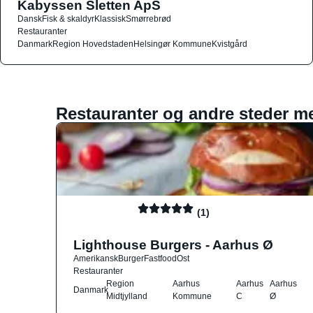
Kabyssen Sletten ApS
Dansk
Fisk & skaldyr
Klassisk
Smørrebrød
Restauranter
Danmark
Region Hovedstaden
Helsingør Kommune
Kvistgård
Restauranter og andre steder m
(1)
Lighthouse Burgers - Aarhus Ø
Amerikansk
Burger
Fastfood
Ost
Restauranter
Region
Aarhus
Aarhus
Aarhus
Danmark
Midtjylland
Kommune
C
Ø