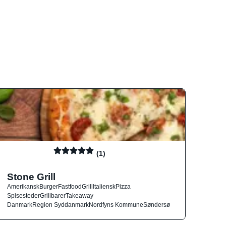
(1)
Stone Grill
Amerikansk
Burger
Fastfood
Grill
Italiensk
Pizza
Spisesteder
Grillbarer
Takeaway
Danmark
Region Syddanmark
Nordfyns Kommune
Søndersø