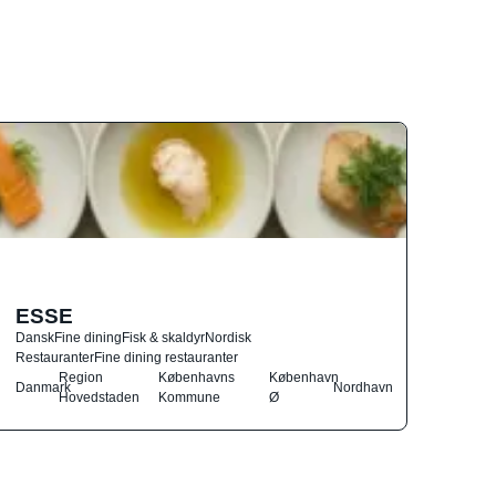
ESSE
Dansk
Fine dining
Fisk & skaldyr
Nordisk
Restauranter
Fine dining restauranter
Region
Københavns
København
Danmark
Nordhavn
Hovedstaden
Kommune
Ø