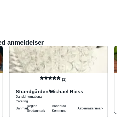
ed anmeldelser
(1)
Strandgården/Michael Riess
Dansk
International
Catering
Region
Aabenraa
Danmark
Aabenraa
Barsmark
Syddanmark
Kommune