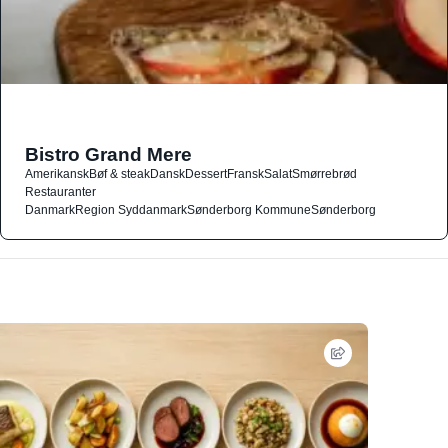
Bistro Grand Mere
Amerikansk
Bøf & steak
Dansk
Dessert
Fransk
Salat
Smørrebrød
Restauranter
Danmark
Region Syddanmark
Sønderborg Kommune
Sønderborg