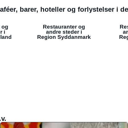
aféer, barer, hoteller og forlystelser i 
 og
Restauranter og
Re
r i
andre steder i
an
lland
Region Syddanmark
Reg
v.