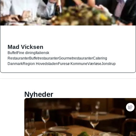
Mad Vicksen
Buffet
Fine dining
Italiensk
Restauranter
Buffetrestauranter
Gourmetrestauranter
Catering
Danmark
Region Hovedstaden
Furesø Kommune
Værløse
Jonstrup
Nyheder