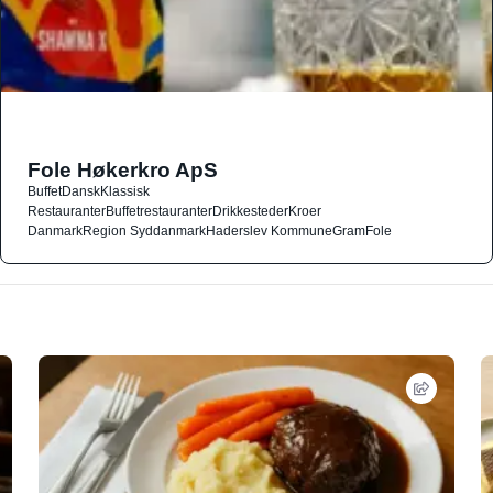
Fole Høkerkro ApS
Buffet
Dansk
Klassisk
Restauranter
Buffetrestauranter
Drikkesteder
Kroer
Danmark
Region Syddanmark
Haderslev Kommune
Gram
Fole