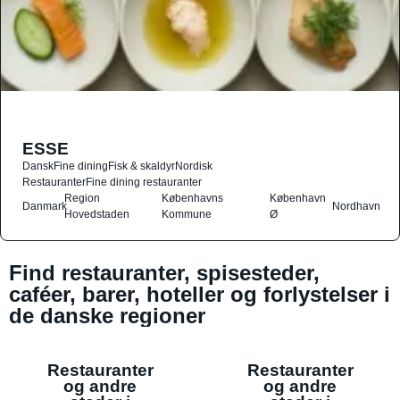
ESSE
Dansk
Fine dining
Fisk & skaldyr
Nordisk
Restauranter
Fine dining restauranter
Region
Københavns
København
Danmark
Nordhavn
Hovedstaden
Kommune
Ø
Find restauranter, spisesteder,
caféer, barer, hoteller og forlystelser i
de danske regioner
Restauranter
Restauranter
og andre
og andre