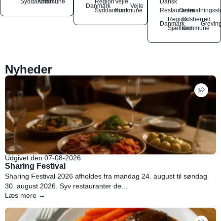
Syddanmark
Kommune
Region
Vejle
Dansk
Danmark
Vejle
Syddanmark
Kommune
Restauranter
Overnatningsst
Region
Odsherred
Danmark
Grevin
Sjælland
Kommune
Nyheder
Udgivet den 07-08-2026
Sharing Festival
Sharing Festival 2026 afholdes fra mandag 24. august til søndag
30. august 2026. Syv restauranter de...
Læs mere →