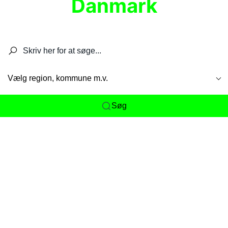
Danmark
Søg efter restauranter, spisesteder, caféer,
barer, pubber, hoteller og aktiviteter.
Vælg region, kommune m.v.
Søg
Her får du det komplette overblik
over
Danmarks mange spisesteder, caféer og
restauranter samlet ét sted. Vi gør det nemt for
dig at opdage alt fra skjulte lokale favoritter til
eksklusive gourmetoplevelser på tværs af alle
landets byer og regioner.
Søgningen er gjort enkel, så du hurtigt kan filtrere
efter madtype, lokation eller specifikke ønsker til