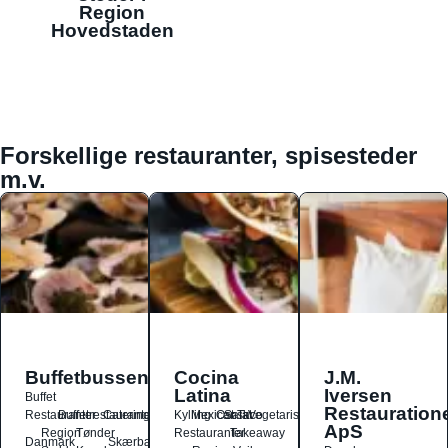
Region
Hovedstaden
Forskellige restauranter, spisesteder
m.v.
Buffetbussen
Cocina
J.M.
Latina
Iversen
Buffet
Restauration
Restauranter
Buffetrestauranter
Catering
Kylling
Mexicansk
Ost
Salat
Taco
Vegetarisk
ApS
Region
Tønder
Restauranter
Takeaway
Danmark
Skærbæk