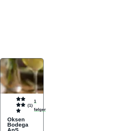
atmosfæren. Platformen er faktabaseret,
overskuelig og altid opdateret med de nyeste
informationer, hvilket gør den til det ideelle værktøj
for både lokale madelskere og turister på farten.
Find præcis den madtype og den stemning, der
passer til din næste middag, uanset hvor i landet
du befinder dig.
1
(1)
følger
Oksen
Bodega
ApS