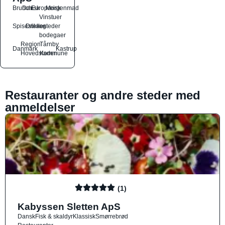
Brunch
Dansk
Europæisk
Morgenmad
Vinstuer
Spisesteder
Drikkesteder
og
bodegaer
Region
Tårnby
Danmark
Kastrup
Hovedstaden
Kommune
Restauranter og andre steder med
anmeldelser
(1)
Kabyssen Sletten ApS
Dansk
Fisk & skaldyr
Klassisk
Smørrebrød