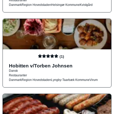
Restauranter
Danmark
Region Hovedstaden
Helsingør Kommune
Kvistgård
(1)
Hobitten v/Torben Johnsen
Dansk
Restauranter
Danmark
Region Hovedstaden
Lyngby-Taarbæk Kommune
Virum