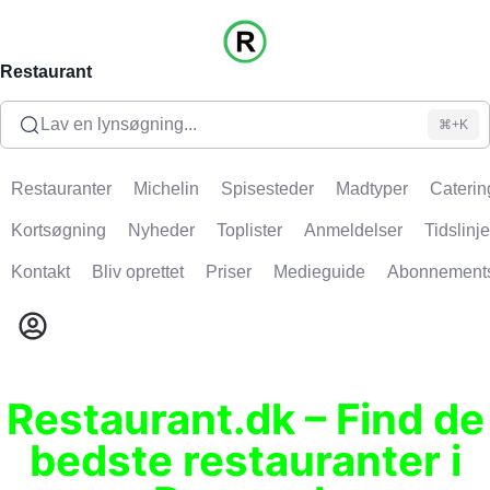
Restaurant
Lav en lynsøgning...
⌘+K
Restauranter
Michelin
Spisesteder
Madtyper
Caterin
Kortsøgning
Nyheder
Toplister
Anmeldelser
Tidslinje
Kontakt
Bliv oprettet
Priser
Medieguide
Abonnement
Restaurant.dk – Find de
bedste restauranter i