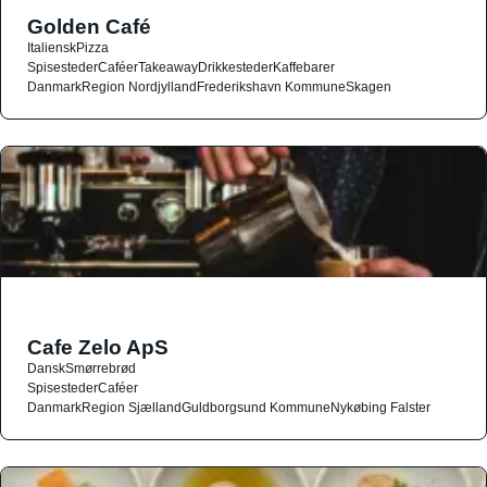
Golden Café
Italiensk
Pizza
Spisesteder
Caféer
Takeaway
Drikkesteder
Kaffebarer
Danmark
Region Nordjylland
Frederikshavn Kommune
Skagen
Cafe Zelo ApS
Dansk
Smørrebrød
Spisesteder
Caféer
Danmark
Region Sjælland
Guldborgsund Kommune
Nykøbing Falster