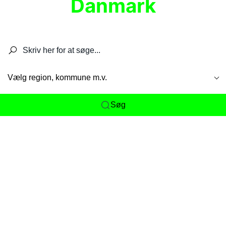
Danmark
Søg efter restauranter, spisesteder, caféer,
barer, pubber, hoteller og aktiviteter.
Vælg region, kommune m.v.
Søg
Her får du det komplette overblik
over
Danmarks mange spisesteder, caféer og
restauranter samlet ét sted. Vi gør det nemt for
dig at opdage alt fra skjulte lokale favoritter til
eksklusive gourmetoplevelser på tværs af alle
landets byer og regioner.
Søgningen er gjort enkel, så du hurtigt kan filtrere
efter madtype, lokation eller specifikke ønsker til