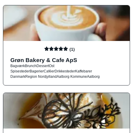
(1)
Grøn Bakery & Cafe ApS
Bagværk
Brunch
Dessert
Ost
Spisesteder
Bagerier
Caféer
Drikkesteder
Kaffebarer
Danmark
Region Nordjylland
Aalborg Kommune
Aalborg