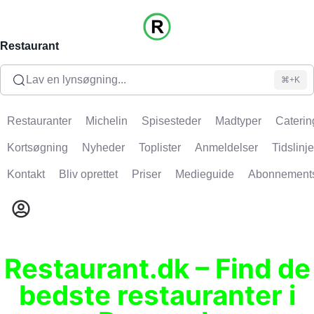
Restaurant
Lav en lynsøgning...
⌘+K
Restauranter
Michelin
Spisesteder
Madtyper
Caterin
Kortsøgning
Nyheder
Toplister
Anmeldelser
Tidslinje
Kontakt
Bliv oprettet
Priser
Medieguide
Abonnement
Restaurant.dk – Find de
bedste restauranter i