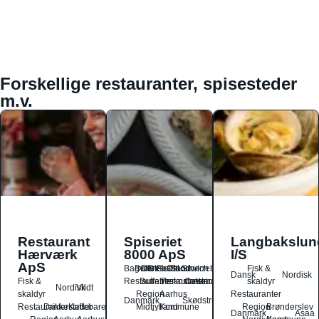
Forskellige restauranter, spisesteder
m.v.
Restaurant
Spiseriet
Langbakslun
Hærværk
8000 ApS
I/S
ApS
Bagværk
Buffet
Dansk
Dessert
Fastfood
Ost
Sandwich
Smørrebrød
Fisk &
Dansk
Nordisk
Fisk &
Restauranter
Buffetrestauranter
Frokostrestauranter
Catering
skaldyr
Nordisk
Vildt
skaldyr
Region
Aarhus
Restauranter
Danmark
Skødstrup
Restauranter
Drikkesteder
Kaffebarer
Midtjylland
Kommune
Region
Brønderslev
Danmark
Asaa