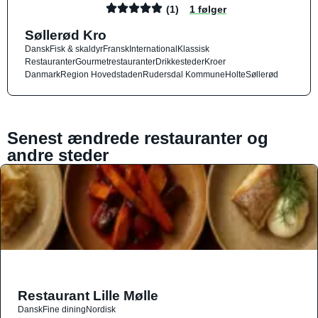
(1)
1 følger
Søllerød Kro
Dansk
Fisk & skaldyr
Fransk
International
Klassisk
Restauranter
Gourmetrestauranter
Drikkesteder
Kroer
Danmark
Region Hovedstaden
Rudersdal Kommune
Holte
Søllerød
Senest ændrede restauranter og
andre steder
Restaurant Lille Mølle
Dansk
Fine dining
Nordisk