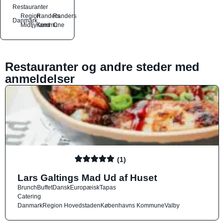
Restauranter
Region
Randers
Randers
Danmark
Midtjylland
Kommune
C
Restauranter og andre steder med
anmeldelser
(1)
Lars Galtings Mad Ud af Huset
Brunch
Buffet
Dansk
Europæisk
Tapas
Catering
Danmark
Region Hovedstaden
Københavns Kommune
Valby