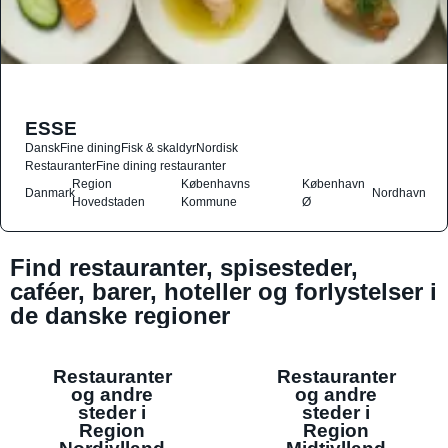
ESSE
Dansk
Fine dining
Fisk & skaldyr
Nordisk
Restauranter
Fine dining restauranter
Region
Københavns
København
Danmark
Nordhavn
Hovedstaden
Kommune
Ø
Find restauranter, spisesteder,
caféer, barer, hoteller og forlystelser i
de danske regioner
Restauranter
Restauranter
og andre
og andre
steder i
steder i
Region
Region