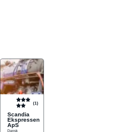
atmosfæren. Platformen er faktabaseret,
overskuelig og altid opdateret med de nyeste
informationer, hvilket gør den til det ideelle værktøj
for både lokale madelskere og turister på farten.
Find præcis den madtype og den stemning, der
passer til din næste middag, uanset hvor i landet
du befinder dig.
(1)
Scandia
Ekspressen
ApS
Dansk