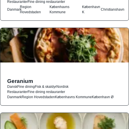
Restauranter
Fine dining restauranter
Region
Københavns
København
Danmark
Christianshavn
Hovedstaden
Kommune
K
Geranium
Dansk
Fine dining
Fisk & skaldyr
Nordisk
Restauranter
Fine dining restauranter
Danmark
Region Hovedstaden
Københavns Kommune
København Ø