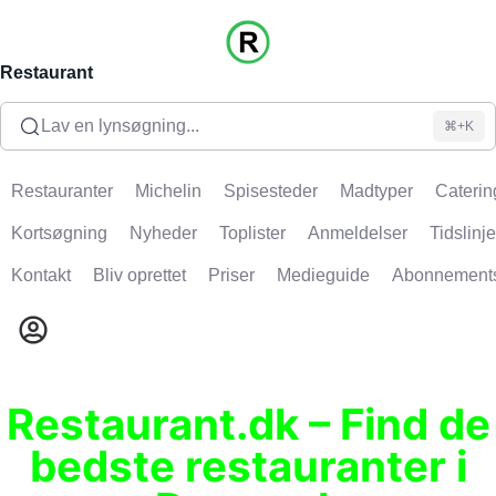
Restaurant
Lav en lynsøgning...
⌘+K
Restauranter
Michelin
Spisesteder
Madtyper
Caterin
Kortsøgning
Nyheder
Toplister
Anmeldelser
Tidslinje
Kontakt
Bliv oprettet
Priser
Medieguide
Abonnement
Restaurant.dk – Find de
bedste restauranter i