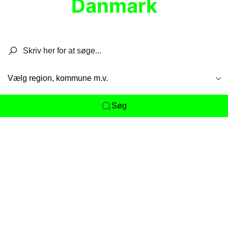
Danmark
Søg efter restauranter, spisesteder, caféer,
barer, pubber, hoteller og aktiviteter.
Vælg region, kommune m.v.
Søg
Her får du det komplette overblik
over
Danmarks mange spisesteder, caféer og
restauranter samlet ét sted. Vi gør det nemt for
dig at opdage alt fra skjulte lokale favoritter til
eksklusive gourmetoplevelser på tværs af alle
landets byer og regioner.
Søgningen er gjort enkel, så du hurtigt kan filtrere
efter madtype, lokation eller specifikke ønsker til