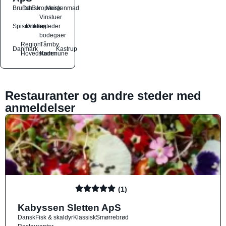
Brunch
Dansk
Europæisk
Morgenmad
Vinstuer
Spisesteder
Drikkesteder
og
bodegaer
Region
Tårnby
Danmark
Kastrup
Hovedstaden
Kommune
Restauranter og andre steder med
anmeldelser
(1)
Kabyssen Sletten ApS
Dansk
Fisk & skaldyr
Klassisk
Smørrebrød