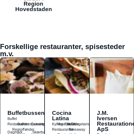
Region
Hovedstaden
Forskellige restauranter, spisesteder
m.v.
Buffetbussen
Cocina
J.M.
Latina
Iversen
Buffet
Restauration
Restauranter
Buffetrestauranter
Catering
Kylling
Mexicansk
Ost
Salat
Taco
Vegetarisk
ApS
Region
Tønder
Restauranter
Takeaway
Danmark
Skærbæk