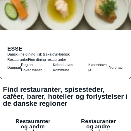
ESSE
Dansk
Fine dining
Fisk & skaldyr
Nordisk
Restauranter
Fine dining restauranter
Region
Københavns
København
Danmark
Nordhavn
Hovedstaden
Kommune
Ø
Find restauranter, spisesteder,
caféer, barer, hoteller og forlystelser i
de danske regioner
Restauranter
Restauranter
og andre
og andre