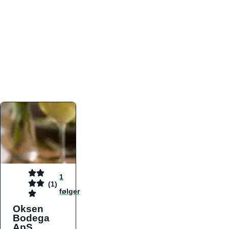
atmosfæren. Platformen er faktabaseret,
overskuelig og altid opdateret med de nyeste
informationer, hvilket gør den til det ideelle værktøj
for både lokale madelskere og turister på farten.
Find præcis den madtype og den stemning, der
passer til din næste middag, uanset hvor i landet
du befinder dig.
1
(1)
følger
Oksen
Bodega
ApS