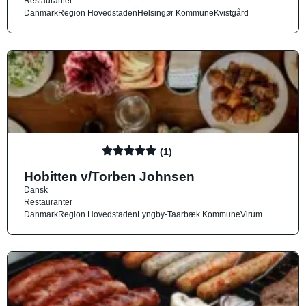
Restauranter
Danmark
Region Hovedstaden
Helsingør Kommune
Kvistgård
(1)
Hobitten v/Torben Johnsen
Dansk
Restauranter
Danmark
Region Hovedstaden
Lyngby-Taarbæk Kommune
Virum