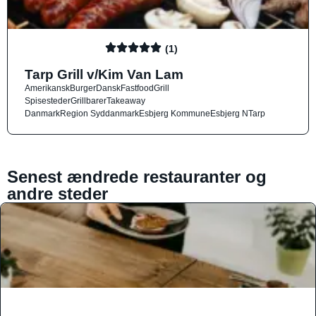
(1)
Tarp Grill v/Kim Van Lam
Amerikansk
Burger
Dansk
Fastfood
Grill
Spisesteder
Grillbarer
Takeaway
Danmark
Region Syddanmark
Esbjerg Kommune
Esbjerg N
Tarp
Senest ændrede restauranter og
andre steder