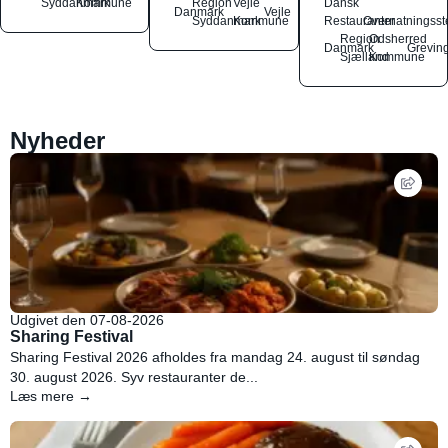
Syddanmark
Kommune
Region
Vejle
Dansk
Danmark
Vejle
Syddanmark
Kommune
Restauranter
Overnatningsst
Region
Odsherred
Danmark
Grevin
Sjælland
Kommune
Nyheder
Udgivet den 07-08-2026
Sharing Festival
Sharing Festival 2026 afholdes fra mandag 24. august til søndag
30. august 2026. Syv restauranter de...
Læs mere →