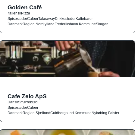
Golden Café
Italiensk
Pizza
Spisesteder
Caféer
Takeaway
Drikkesteder
Kaffebarer
Danmark
Region Nordjylland
Frederikshavn Kommune
Skagen
Cafe Zelo ApS
Dansk
Smørrebrød
Spisesteder
Caféer
Danmark
Region Sjælland
Guldborgsund Kommune
Nykøbing Falster